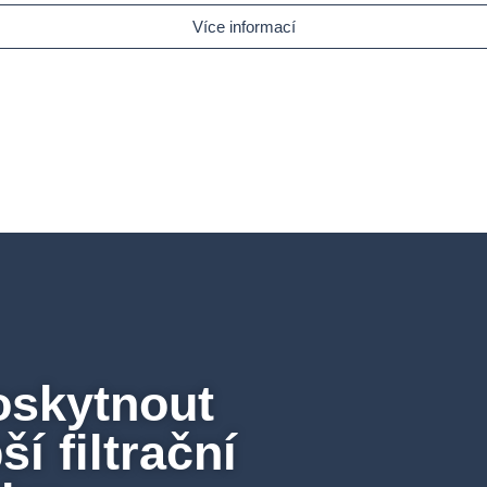
Více informací
oskytnout
í filtrační