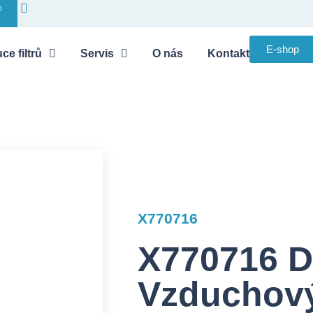
0
E-shop
ce filtrů
Servis
O nás
Kontakt
X770716
X770716 
Vzduchový 