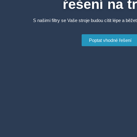
řešení na t
S našimi filtry se Vaše stroje budou cítit lépe a běžet
Poptat vhodné řešení