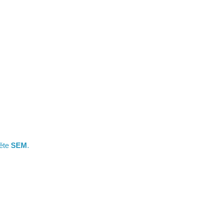
něte
SEM
.