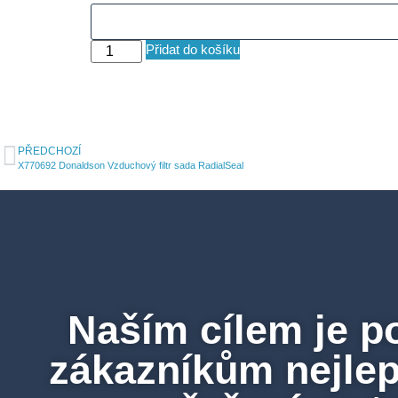
Přidat do košíku
PŘEDCHOZÍ
X770692 Donaldson Vzduchový filtr sada RadialSeal
Naším cílem je p
zákazníkům nejlepš