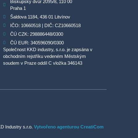
Biskupský dvůr 2095/8, 110 00
Praha 1
Šaldova 1184, 436 01 Litvínov
IČO: 10660518 | DIČ: CZ10660518
ČÚ CZK: 298886448/0300
ČÚ EUR: 340596090/0300
Společnost KKD industry, s.r.o. je zapsána v
obchodním rejstříku vedeném Městským
soudem v Praze oddíl C vložka 346143
D Industry s.r.o.
Vytvořeno agenturou CreatiCom