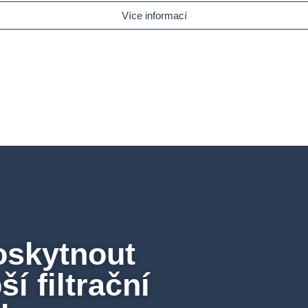
Více informací
oskytnout
í filtrační