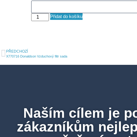
Přidat do košíku
PŘEDCHOZÍ
X770716 Donaldson Vzduchový filtr sada
Naším cílem je p
zákazníkům nejlepš