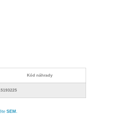
Kód náhrady
15193225
něte
SEM
.