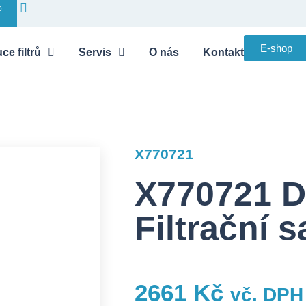
0
E-shop
ce filtrů
Servis
O nás
Kontakt
X770721
X770721 
Filtrační 
2661
Kč
vč. DPH