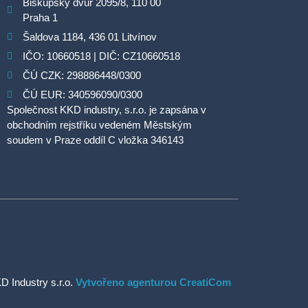
Biskupský dvůr 2095/8, 110 00
Praha 1
Šaldova 1184, 436 01 Litvínov
IČO: 10660518 | DIČ: CZ10660518
ČÚ CZK: 298886448/0300
ČÚ EUR: 340596090/0300
Společnost KKD industry, s.r.o. je zapsána v
obchodním rejstříku vedeném Městským
soudem v Praze oddíl C vložka 346143
D Industry s.r.o.
Vytvořeno agenturou CreatiCom