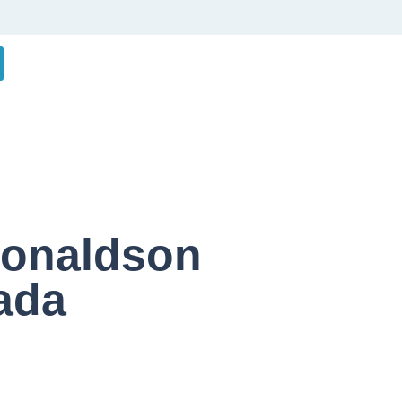
Donaldson
sada