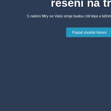
řešení na t
S našimi filtry se Vaše stroje budou cítit lépe a běžet
Poptat vhodné řešení