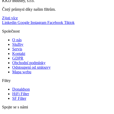
KKD industry, s.r.o.
Čistý průmysl díky našim filtrům.
Zjisti více
Linkedin
Google
Instagram
Facebook
Tiktok
Společnost
O nás
Služby
Servis
Kontakt
GDPR
Obchodní podmínky
Odstoupení od smlouvy
Mapa webu
Filtry
Donaldson
HiFi Filter
SF Filter
Spojte se s námi