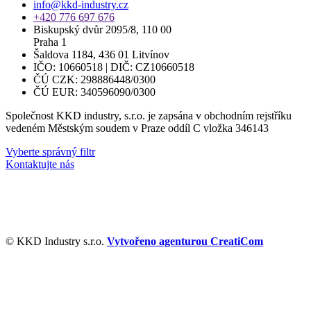
info@kkd-industry.cz
+420 776 697 676
Biskupský dvůr 2095/8, 110 00
Praha 1
Šaldova 1184, 436 01 Litvínov
IČO: 10660518 | DIČ: CZ10660518
ČÚ CZK: 298886448/0300
ČÚ EUR: 340596090/0300
Společnost KKD industry, s.r.o. je zapsána v obchodním rejstříku
vedeném Městským soudem v Praze oddíl C vložka 346143
Vyberte správný filtr
Kontaktujte nás
© KKD Industry s.r.o.
Vytvořeno agenturou CreatiCom