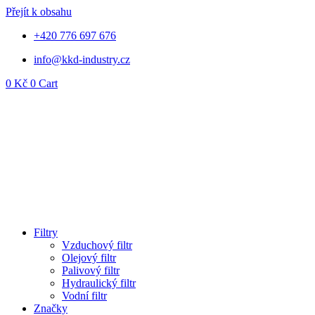
Přejít k obsahu
+420 776 697 676
info@kkd-industry.cz
0
Kč
0
Cart
Filtry
Vzduchový filtr
Olejový filtr
Palivový filtr
Hydraulický filtr
Vodní filtr
Značky