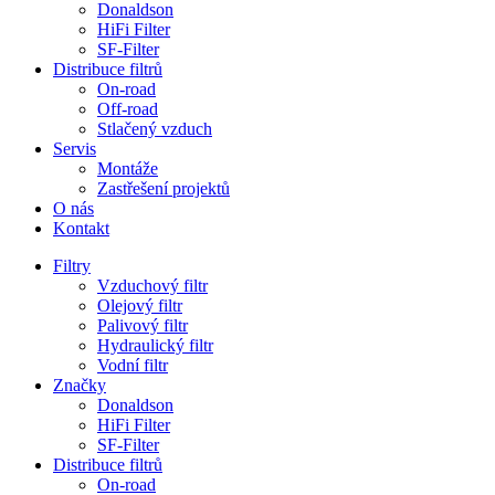
Donaldson
HiFi Filter
SF-Filter
Distribuce filtrů
On-road
Off-road
Stlačený vzduch
Servis
Montáže
Zastřešení projektů
O nás
Kontakt
Filtry
Vzduchový filtr
Olejový filtr
Palivový filtr
Hydraulický filtr
Vodní filtr
Značky
Donaldson
HiFi Filter
SF-Filter
Distribuce filtrů
On-road