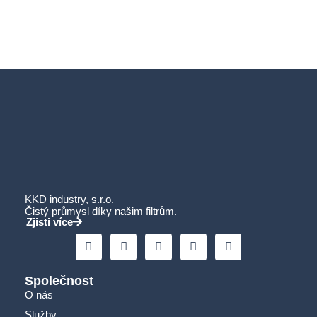
KKD industry, s.r.o.
Čistý průmysl díky našim filtrům.
Zjisti více
Společnost
O nás
Služby