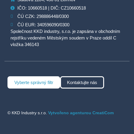
IČO: 10660518 | DIČ: CZ10660518
ČÚ CZK: 298886448/0300
ČÚ EUR: 340596090/0300
Společnost KKD industry, s.r.o. je zapsána v obchodním
rejstříku vedeném Městským soudem v Praze oddíl C
vložka 346143
Vyberte správný filtr
Kontaktujte nás
© KKD Industry s.r.o.
Vytvořeno agenturou CreatiCom