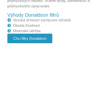
průmyslových odvětví, včetně těžby, stavebnictví a
průmyslového zpracování.
Výhody Donaldson filtrů
Vysoká účinnost zachycení nečistot
Dlouhá životnost
Minimální údržba
Chci filtry Donaldson