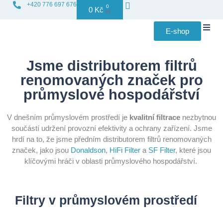
+420 776 697 676
0
0
Kč
E-shop
Distribuce f
Jsme distributorem filtrů
renomovaných značek pro
průmyslové hospodářství
V dnešním průmyslovém prostředí je
kvalitní filtrace
nezbytnou
součástí udržení provozní efektivity a ochrany zařízení. Jsme
hrdí na to, že jsme předním distributorem filtrů renomovaných
značek, jako jsou
Donaldson
,
HiFi Filter
a
SF Filter
, které jsou
klíčovými hráči v oblasti průmyslového hospodářství.
Filtry v průmyslovém prostředí