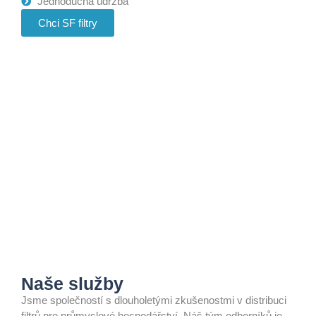
Jednoduchá údržba
Chci SF filtry
Naše služby
Jsme společností s dlouholetými zkušenostmi v distribuci
filtrů pro průmyslové hospodářství. Náš tým odborníků je