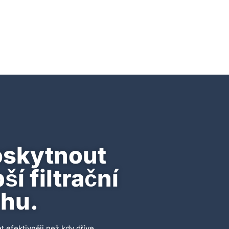
oskytnout
í filtrační
rhu.
t efektivněji než kdy dříve.