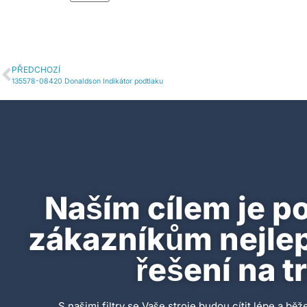
PŘEDCHOZÍ
135578-08420 Donaldson Indikátor podtlaku
Naším cílem je p
zákazníkům nejlepš
řešení na t
S našimi filtry se Vaše stroje budou cítit lépe a běže