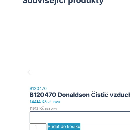
Související produkty
B120470
B120470 Donaldson Čistič vzduc
14414
Kč
vč. DPH
11912
Kč
bez DPH
Přidat do košíku