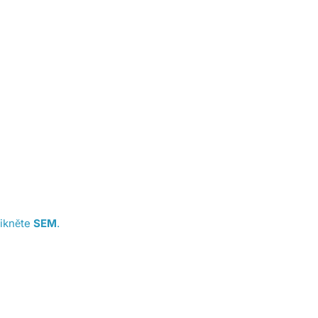
likněte
SEM
.