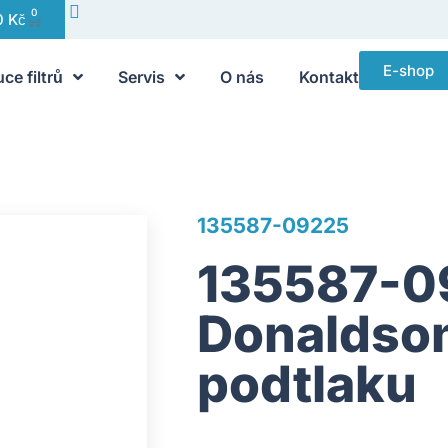
0
0
Kč
E-shop
uce filtrů
Servis
O nás
Kontakt
135587-09225
135587-0
Donaldson
podtlaku