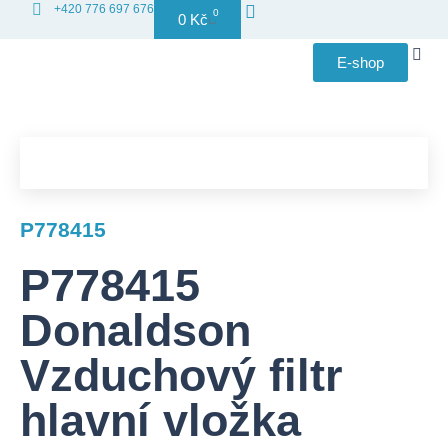
+420 776 697 676
0
0
Kč
E-shop
Distribuce
P778415
P778415
Donaldson
Vzduchový filtr
hlavní vložka