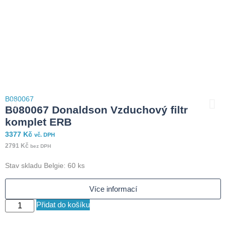
B080067
B
B080067 Donaldson Vzduchový filtr
komplet ERB
3377
Kč
5
vč. DPH
2791
Kč
4
bez DPH
Stav skladu Belgie: 60 ks
S
Více informací
Přidat do košíku