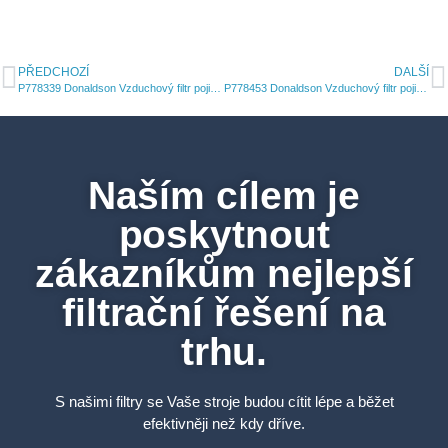
PŘEDCHOZÍ
DALŠÍ
P778339 Donaldson Vzduchový filtr pojistná vložka
P778453 Donaldson Vzduchový filtr pojistná vložka RadialSeal
Naším cílem je
poskytnout
zákazníkům nejlepší
filtrační řešení na
trhu.
S našimi filtry se Vaše stroje budou cítit lépe a běžet
efektivněji než kdy dříve.