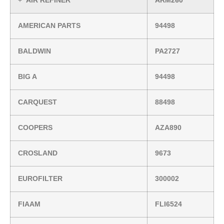
AIR REFINER
ARM260
AMERICAN PARTS
94498
BALDWIN
PA2727
BIG A
94498
CARQUEST
88498
COOPERS
AZA890
CROSLAND
9673
EUROFILTER
300002
FIAAM
FLI6524