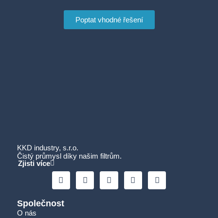
Poptat vhodné řešení
KKD industry, s.r.o.
Čistý průmysl díky našim filtrům.
Zjisti více
Společnost
O nás