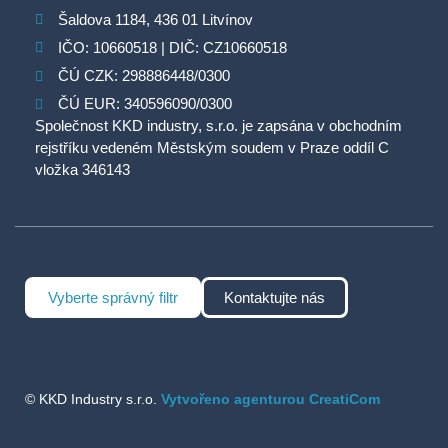
Šaldova 1184, 436 01 Litvínov
IČO: 10660518 | DIČ: CZ10660518
ČÚ CZK: 298886448/0300
ČÚ EUR: 340596090/0300
Společnost KKD industry, s.r.o. je zapsána v obchodním
rejstříku vedeném Městským soudem v Praze oddíl C
vložka 346143
Vyberte správný filtr
Kontaktujte nás
© KKD Industry s.r.o.
Vytvořeno agenturou CreatiCom