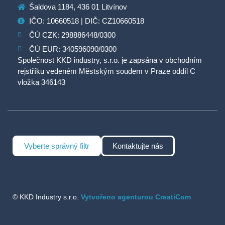
Šaldova 1184, 436 01 Litvínov
IČO: 10660518 | DIČ: CZ10660518
ČÚ CZK: 298886448/0300
ČÚ EUR: 340596090/0300
Společnost KKD industry, s.r.o. je zapsána v obchodním
rejstříku vedeném Městským soudem v Praze oddíl C
vložka 346143
Vyberte správný filtr
Kontaktujte nás
© KKD Industry s.r.o.
Vytvořeno agenturou CreatiCom