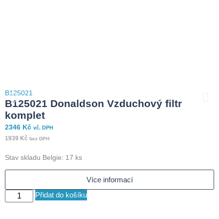
B125021
B125021 Donaldson Vzduchový filtr
komplet
B
2346
Kč
vč. DPH
1939
Kč
bez DPH
4
Stav skladu Belgie: 17 ks
4
Více informací
Přidat do košíku