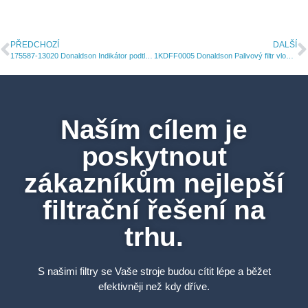
PŘEDCHOZÍ
DALŠÍ
175587-13020 Donaldson Indikátor podtlaku
1KDFF0005 Donaldson Palivový filtr vložka
Naším cílem je
poskytnout
zákazníkům nejlepší
filtrační řešení na
trhu.
S našimi filtry se Vaše stroje budou cítit lépe a běžet
efektivněji než kdy dříve.