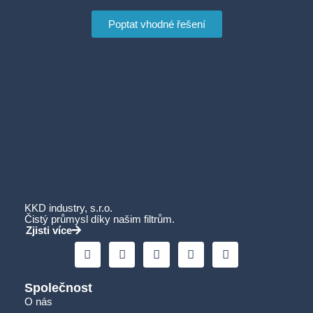
Poptat vhodné řešení
KKD industry, s.r.o.
Čistý průmysl díky našim filtrům.
Zjisti více
Společnost
O nás