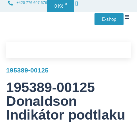
+420 776 697 676
0
0
Kč
E-shop
Distribuce f
195389-00125
195389-00125
Donaldson
Indikátor podtlaku