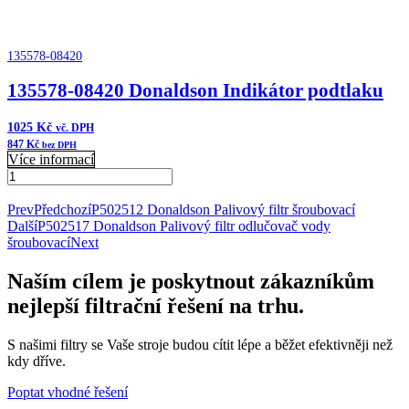
135578-08420
135578-08420 Donaldson Indikátor podtlaku
1025
Kč
vč. DPH
847
Kč
bez DPH
Více informací
135578-
08420
Přidat do košíku
Donaldson
Prev
Předchozí
P502512 Donaldson Palivový filtr šroubovací
Indikátor
Další
P502517 Donaldson Palivový filtr odlučovač vody
podtlaku
šroubovací
Next
množství
Naším cílem je poskytnout zákazníkům
nejlepší filtrační řešení na trhu.
S našimi filtry se Vaše stroje budou cítit lépe a běžet efektivněji než
kdy dříve.
Poptat vhodné řešení