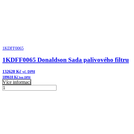
množství
1KDFF0065
1KDFF0065 Donaldson Sada palivového filtru
132628
Kč
vč. DPH
109610
Kč
bez DPH
Více informací
1KDFF0065
Donaldson
Přidat do košíku
Sada
palivového
filtru
množství