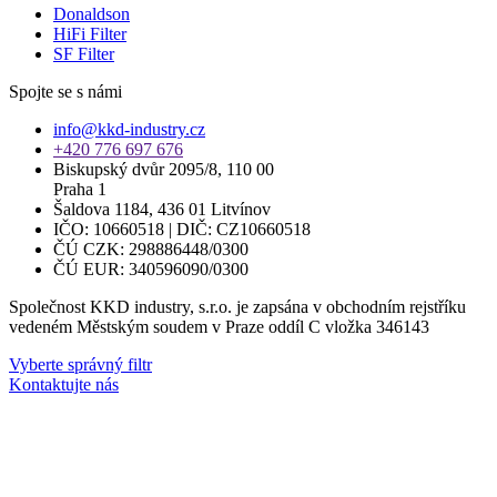
Donaldson
HiFi Filter
SF Filter
Spojte se s námi
info@kkd-industry.cz
+420 776 697 676
Biskupský dvůr 2095/8, 110 00
Praha 1
Šaldova 1184, 436 01 Litvínov
IČO: 10660518 | DIČ: CZ10660518
ČÚ CZK: 298886448/0300
ČÚ EUR: 340596090/0300
Společnost KKD industry, s.r.o. je zapsána v obchodním rejstříku
vedeném Městským soudem v Praze oddíl C vložka 346143
Vyberte správný filtr
Kontaktujte nás