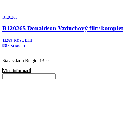
B120265
B120265 Donaldson Vzduchový filtr komplet
11269
Kč
vč. DPH
9313
Kč
bez DPH
Stav skladu Belgie: 13 ks
Více informací
B120265
Donaldson
Přidat do košíku
Vzduchový
filtr
komplet
množství