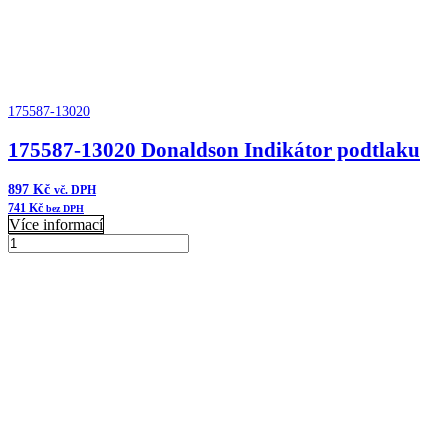
175587-13020
175587-13020 Donaldson Indikátor podtlaku
897
Kč
vč. DPH
741
Kč
bez DPH
Více informací
175587-
13020
Přidat do košíku
Donaldson
Indikátor
podtlaku
množství