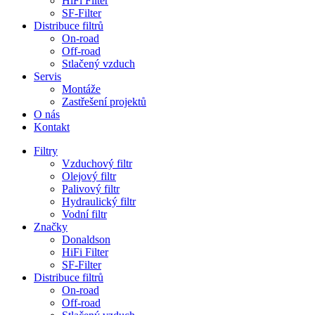
HiFi Filter
SF-Filter
Distribuce filtrů
On-road
Off-road
Stlačený vzduch
Servis
Montáže
Zastřešení projektů
O nás
Kontakt
Filtry
Vzduchový filtr
Olejový filtr
Palivový filtr
Hydraulický filtr
Vodní filtr
Značky
Donaldson
HiFi Filter
SF-Filter
Distribuce filtrů
On-road
Off-road