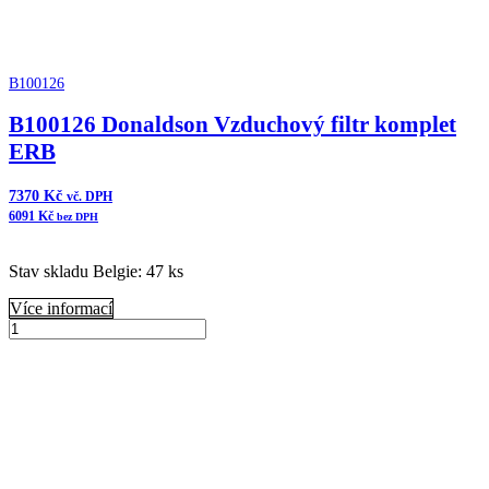
B100126
B100126 Donaldson Vzduchový filtr komplet
ERB
7370
Kč
vč. DPH
6091
Kč
bez DPH
Stav skladu Belgie: 47 ks
Více informací
B100126
Donaldson
Přidat do košíku
Vzduchový
filtr
komplet
ERB
množství