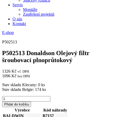
Stlačený vzduch
Servis
Montáže
Zastřešení projektů
O nás
Kontakt
E-shop
P502513
P502513 Donaldson Olejový filtr
šroubovací plnoprůtokový
1326
Kč
vč. DPH
1096
Kč
bez DPH
Stav skladu Klecany: 0 ks
Stav skladu Belgie: 174 ks
P502513
Donaldson
Přidat do košíku
Olejový
Výrobce
Kód náhrady
filtr
BALDWIN
B7157
šroubovací