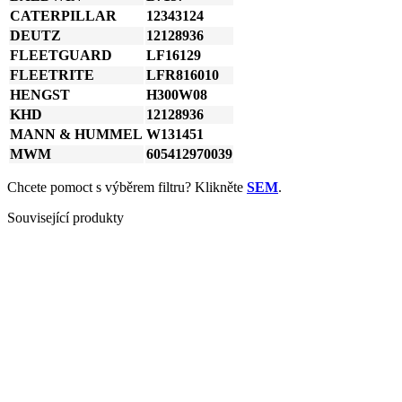
plnoprůtokový
CATERPILLAR
12343124
množství
DEUTZ
12128936
FLEETGUARD
LF16129
FLEETRITE
LFR816010
HENGST
H300W08
KHD
12128936
MANN & HUMMEL
W131451
MWM
605412970039
Chcete pomoct s výběrem filtru? Klikněte
SEM
.
Související produkty