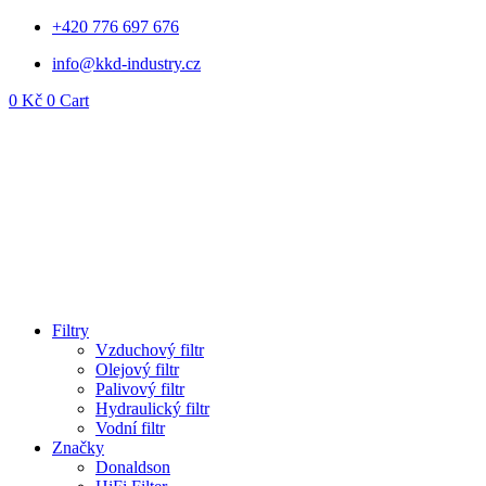
Přejít
+420 776 697 676
k
info@kkd-industry.cz
obsahu
0
Kč
0
Cart
Filtry
Vzduchový filtr
Olejový filtr
Palivový filtr
Hydraulický filtr
Vodní filtr
Značky
Donaldson