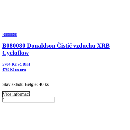
B080080
B080080 Donaldson Čistič vzduchu XRB
Cycloflow
5784
Kč
vč. DPH
4780
Kč
bez DPH
Stav skladu Belgie: 40 ks
Více informací
B080080
Donaldson
Přidat do košíku
Čistič
vzduchu
XRB
Cycloflow