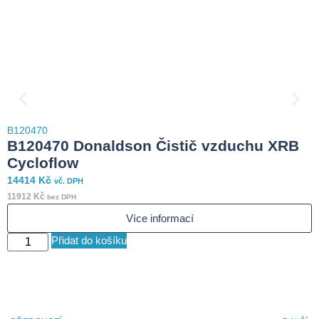
B
B120470
7
B120470 Donaldson Čistič vzduchu XRB
6
Cycloflow
14414
Kč
vč. DPH
S
11912
Kč
bez DPH
Více informací
Přidat do košíku