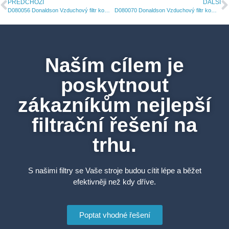
PŘEDCHOZÍ
DALŠÍ
D080056 Donaldson Vzduchový filtr komplet PSD PowerCore
D080070 Donaldson Vzduchový filtr komplet PSD PowerCore
Naším cílem je
poskytnout
zákazníkům nejlepší
filtrační řešení na
trhu.
S našimi filtry se Vaše stroje budou cítit lépe a běžet
efektivněji než kdy dříve.
Poptat vhodné řešení