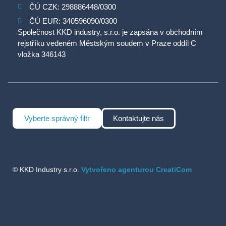
ČÚ CZK: 298886448/0300
ČÚ EUR: 340596090/0300
Společnost KKD industry, s.r.o. je zapsána v obchodním
rejstříku vedeném Městským soudem v Praze oddíl C
vložka 346143
Vyberte správný filtr
Kontaktujte nás
© KKD Industry s.r.o.
Vytvořeno agenturou CreatiCom