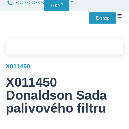
+420 776 697 676
0
0
Kč
E-shop
Distribuce f
X011450
X011450
Donaldson Sada
palivového filtru