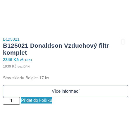
B125021
B
B125021 Donaldson Vzduchový filtr
komplet
2346
Kč
1
vč. DPH
1939
Kč
9
bez DPH
Stav skladu Belgie: 17 ks
S
Více informací
Přidat do košíku