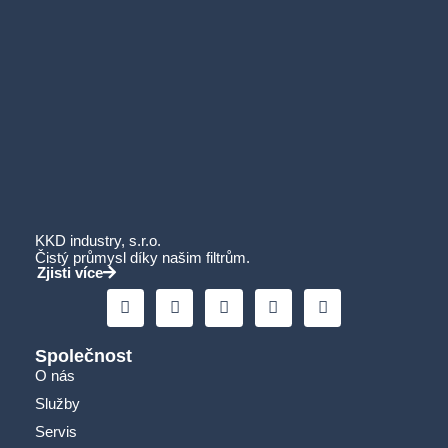
KKD industry, s.r.o.
Čistý průmysl díky našim filtrům.
Zjisti více
Společnost
O nás
Služby
Servis