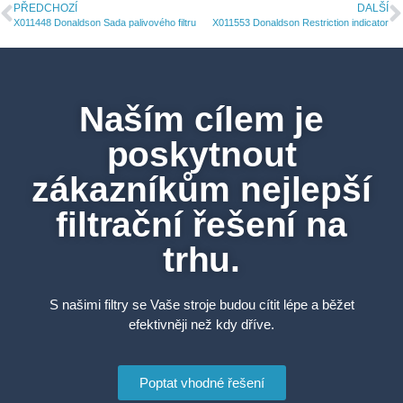
PŘEDCHOZÍ
DALŠÍ
X011448 Donaldson Sada palivového filtru
X011553 Donaldson Restriction indicator
Naším cílem je
poskytnout
zákazníkům nejlepší
filtrační řešení na
trhu.
S našimi filtry se Vaše stroje budou cítit lépe a běžet
efektivněji než kdy dříve.
Poptat vhodné řešení