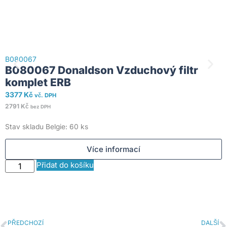
B080067
B080067 Donaldson Vzduchový filtr
komplet ERB
B
3377
Kč
vč. DPH
2791
Kč
bez DPH
4
Stav skladu Belgie: 60 ks
4
Více informací
Přidat do košíku
PŘEDCHOZÍ
DALŠÍ