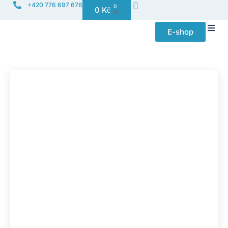
+420 776 697 676
0
0
Kč
E-shop
Distribuce f