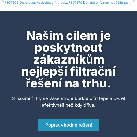
P957268 Donaldson Vzduchový filtr pojistná vložka RadialSeal
P957270 Donaldson Vzduchový filtr pojistná vložka RadialSeal
Naším cílem je
poskytnout
zákazníkům
nejlepší filtrační
řešení na trhu.
S našimi filtry se Vaše stroje budou cítit lépe a běžet
efektivněji než kdy dříve.
Poptat vhodné řešení