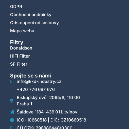
GDPR
Obchodní podmínky
Odstoupení od smlouvy
Mapa webu
Filtry
Donaldson
HiFi Filter
SF Filter
Spojte se s námi
info@kkd-industry.cz
+420 776 697 676
Biskupský dvůr 2095/8, 110 00
Praha 1
Šaldova 1184, 436 01 Litvínov
IČO: 10660518 | DIČ: CZ10660518
ČÚ CZK: 298886448/0300