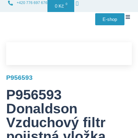
+420 776 697 676
0
0
Kč
E-shop
Distribuce f
P956593
P956593
Donaldson
Vzduchový filtr
pojistná vložka