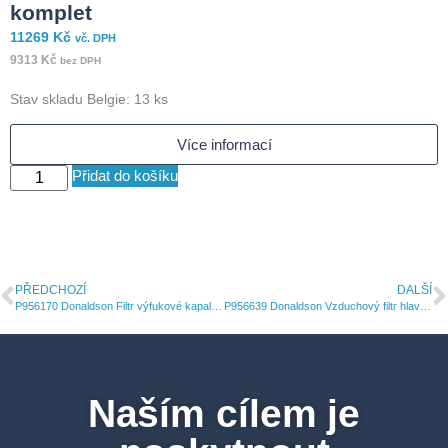
komplet
B
11269
Kč
vč. DPH
9313
Kč
bez DPH
4
Stav skladu Belgie: 13 ks
4
Více informací
Přidat do košíku
PŘEDCHOZÍ
DALŠÍ
P956170 Donaldson Filtr výfukové kapaliny DEF vznětových motoru vložka
P956639 Donaldson Vzduchový filtr hlavní RadialSeal
Naším cílem je