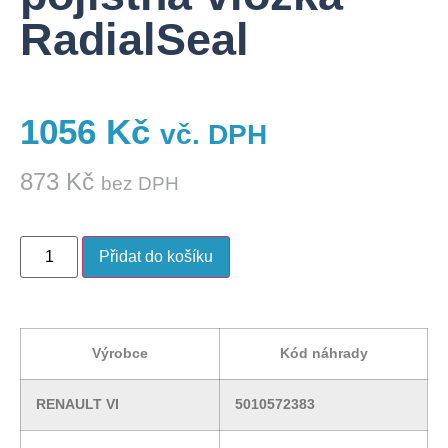
RadialSeal
1056
Kč
vč. DPH
873
Kč
bez DPH
Přidat do košíku
Výrobce
Kód náhrady
RENAULT VI
5010572383