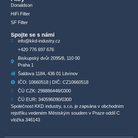
Donaldson
HiFi Filter
SF Filter
Spojte se s námi
info@kkd-industry.cz
+420 776 697 676
Biskupský dvůr 2095/8, 110 00
Praha 1
Šaldova 1184, 436 01 Litvínov
IČO: 10660518 | DIČ: CZ10660518
ČÚ CZK: 298886448/0300
ČÚ EUR: 340596090/0300
Společnost KKD industry, s.r.o. je zapsána v obchodním
rejstříku vedeném Městským soudem v Praze oddíl C
vložka 346143