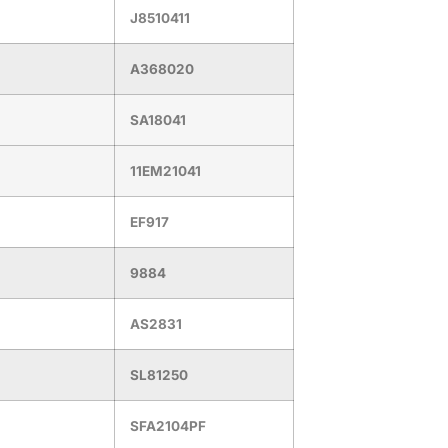
J8510411
A368020
SA18041
11EM21041
EF917
9884
AS2831
SL81250
SFA2104PF