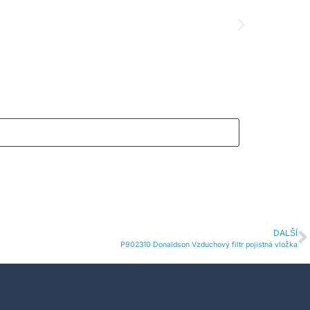
B10050
B100
6426
K
5311
Kč
DALŠÍ
P902310 Donaldson Vzduchový filtr pojistná vložka