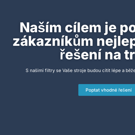
Naším cílem je p
zákazníkům nejlepš
řešení na t
S našimi filtry se Vaše stroje budou cítit lépe a běže
Poptat vhodné řešení