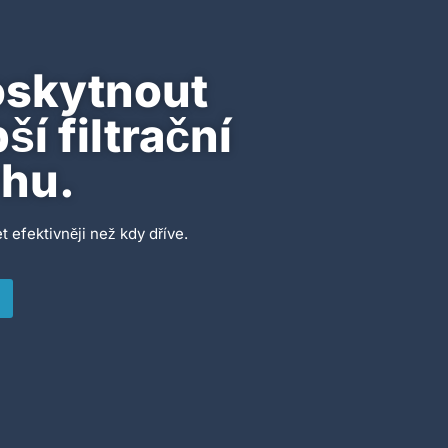
oskytnout
í filtrační
rhu.
t efektivněji než kdy dříve.