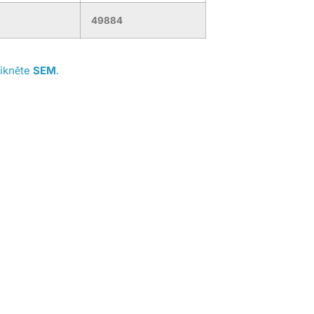
49884
likněte
SEM
.