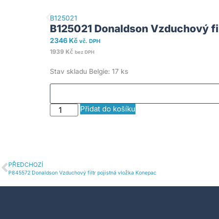
B125021
B125021 Donaldson Vzduchový fil
2346
Kč
vč. DPH
1939
Kč
bez DPH
Stav skladu Belgie: 17 ks
Přidat do košíku
PŘEDCHOZÍ
P845572 Donaldson Vzduchový filtr pojistná vložka Konepac