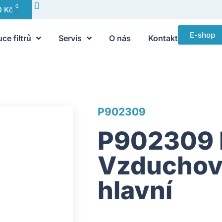
0
0
Kč
E-shop
uce filtrů
Servis
O nás
Kontakt
P902309
P902309 
Vzduchový
hlavní