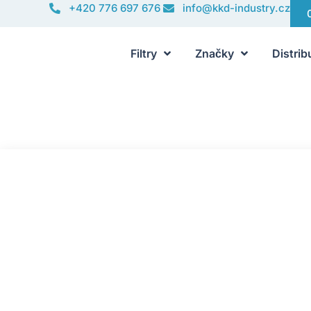
+420 776 697 676
info@kkd-industry.cz
Filtry
Značky
Distrib