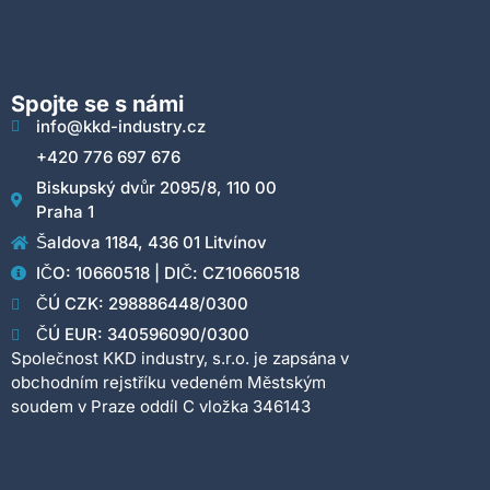
Spojte se s námi
info@kkd-industry.cz
+420 776 697 676
Biskupský dvůr 2095/8, 110 00
Praha 1
Šaldova 1184, 436 01 Litvínov
IČO: 10660518 | DIČ: CZ10660518
ČÚ CZK: 298886448/0300
ČÚ EUR: 340596090/0300
Společnost KKD industry, s.r.o. je zapsána v
obchodním rejstříku vedeném Městským
soudem v Praze oddíl C vložka 346143