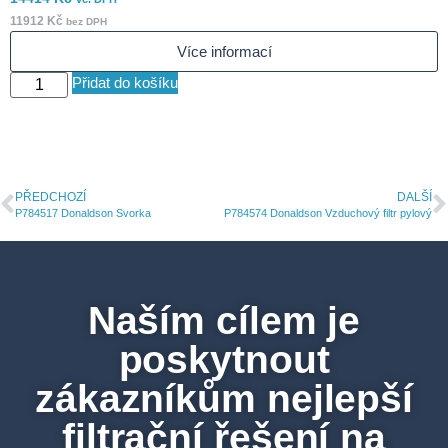
11912
Kč
5
bez DPH
Více informací
Přidat do košíku
PŘEDCHOZÍ
DALŠÍ
P784517 Donaldson Svorka
P784574 Donaldson Vzduchový filtr pylový
Naším cílem je
poskytnout
zákazníkům nejlepší
filtrační řešení na