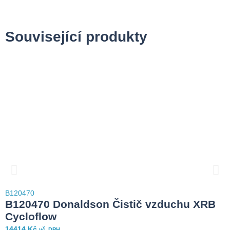
Související produkty
B120470
B
B120470 Donaldson Čistič vzduchu XRB
Cycloflow
14414
Kč
6
vč. DPH