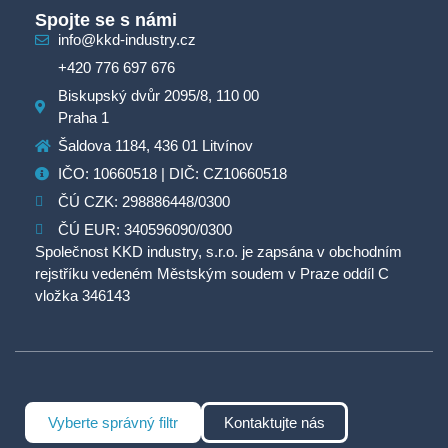
Spojte se s námi
info@kkd-industry.cz
+420 776 697 676
Biskupský dvůr 2095/8, 110 00
Praha 1
Šaldova 1184, 436 01 Litvínov
IČO: 10660518 | DIČ: CZ10660518
ČÚ CZK: 298886448/0300
ČÚ EUR: 340596090/0300
Společnost KKD industry, s.r.o. je zapsána v obchodním
rejstříku vedeném Městským soudem v Praze oddíl C
vložka 346143
Vyberte správný filtr
Kontaktujte nás