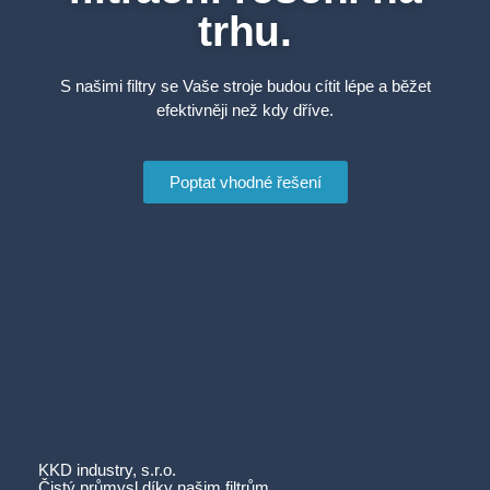
trhu.
S našimi filtry se Vaše stroje budou cítit lépe a běžet
efektivněji než kdy dříve.
Poptat vhodné řešení
KKD industry, s.r.o.
Čistý průmysl díky našim filtrům.