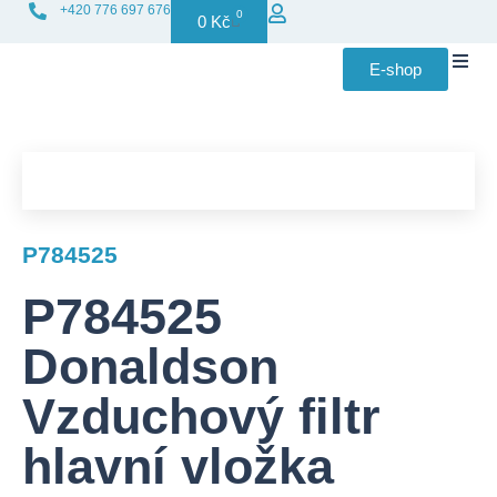
+420 776 697 676
0
0
Kč
E-shop
Distribuce f
P784525
P784525
Donaldson
Vzduchový filtr
hlavní vložka