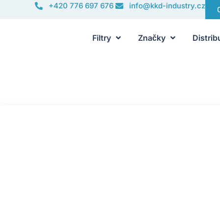
+420 776 697 676
info@kkd-industry.cz
Filtry
Značky
Distrib