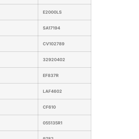
E2000LS
SA17194
CV102789
32920402
EF837R
LAF4602
CF610
055135R1
9782