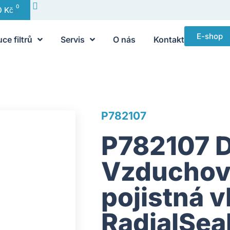
0
0
Kč
E-shop
uce filtrů
Servis
O nás
Kontakt
P782107
P782107 
Vzduchový
pojistná v
RadialSea