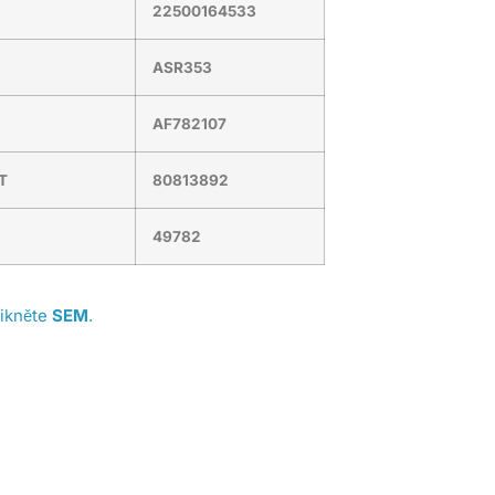
22500164533
ASR353
AF782107
T
80813892
49782
likněte
SEM
.