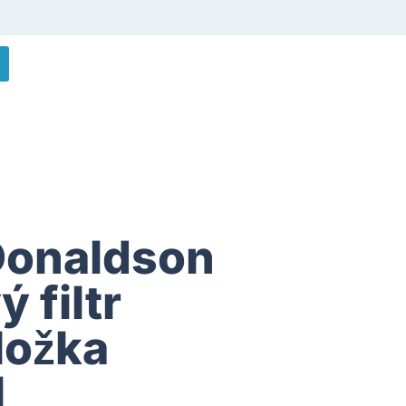
Donaldson
 filtr
ložka
l