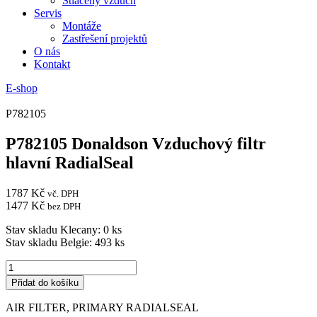
Stlačený vzduch
Servis
Montáže
Zastřešení projektů
O nás
Kontakt
E-shop
P782105
P782105 Donaldson Vzduchový filtr
hlavní RadialSeal
1787
Kč
vč. DPH
1477
Kč
bez DPH
Stav skladu Klecany: 0 ks
Stav skladu Belgie: 493 ks
P782105
Donaldson
Přidat do košíku
Vzduchový
filtr
AIR FILTER, PRIMARY RADIALSEAL
hlavní