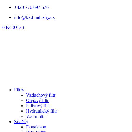
Přejít
+420 776 697 676
k
info@kkd-industry.cz
obsahu
0
Kč
0
Cart
Filtry
Vzduchový filtr
Olejový filtr
Palivový filtr
Hydraulický filtr
Vodní filtr
Značky
Donaldson