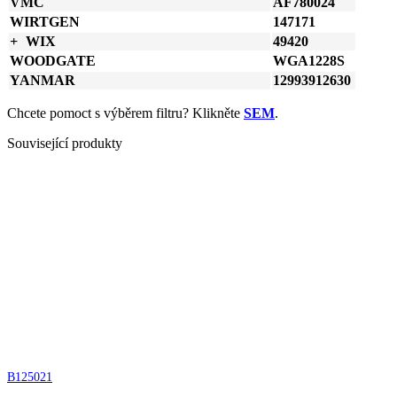
VMC
AF780024
WIRTGEN
147171
WIX
49420
WOODGATE
WGA1228S
YANMAR
12993912630
Chcete pomoct s výběrem filtru? Klikněte
SEM
.
Související produkty
B125021