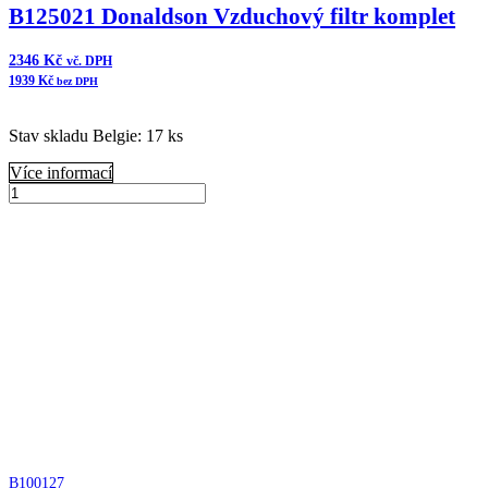
B125021 Donaldson Vzduchový filtr komplet
2346
Kč
vč. DPH
1939
Kč
bez DPH
Stav skladu Belgie: 17 ks
Více informací
B125021
Donaldson
Přidat do košíku
Vzduchový
filtr
komplet
množství
B100127