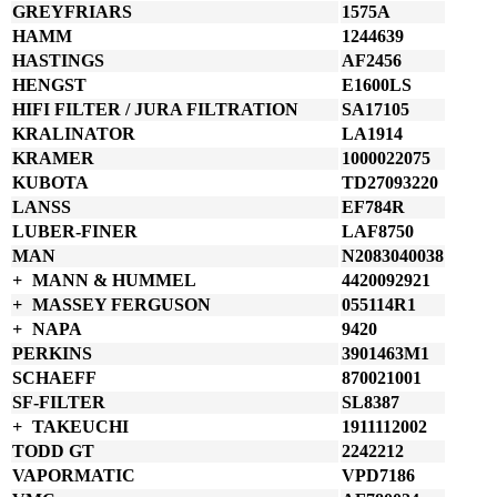
GREYFRIARS
1575A
HAMM
1244639
HASTINGS
AF2456
HENGST
E1600LS
HIFI FILTER / JURA FILTRATION
SA17105
KRALINATOR
LA1914
KRAMER
1000022075
KUBOTA
TD27093220
LANSS
EF784R
LUBER-FINER
LAF8750
MAN
N2083040038
MANN & HUMMEL
4420092921
MASSEY FERGUSON
055114R1
NAPA
9420
PERKINS
3901463M1
SCHAEFF
870021001
SF-FILTER
SL8387
TAKEUCHI
1911112002
TODD GT
2242212
VAPORMATIC
VPD7186