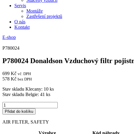
Stlačený vzduch
Servis
Montáže
Zastřešení projektů
O nás
Kontakt
E-shop
P780024
P780024 Donaldson Vzduchový filtr pojist
699
Kč
vč. DPH
578
Kč
bez DPH
Stav skladu Klecany: 10 ks
Stav skladu Belgie: 41 ks
P780024
Donaldson
Přidat do košíku
Vzduchový
filtr
AIR FILTER, SAFETY
pojistná
vložka
Výrobce
Kód náhrady