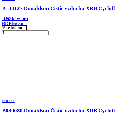
B100127 Donaldson Čistič vzduchu XRB Cyclof
11592
Kč
vč. DPH
9580
Kč
bez DPH
Více informací
B100127
Donaldson
Přidat do košíku
Čistič
vzduchu
XRB
Cycloflow
množství
B080080
B080080 Donaldson Čistič vzduchu XRB Cyclof