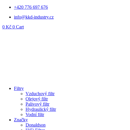
Přejít
+420 776 697 676
k
info@kkd-industry.cz
obsahu
0
Kč
0
Cart
Filtry
Vzduchový filtr
Olejový filtr
Palivový filtr
Hydraulický filtr
Vodní filtr
Značky
Donaldson