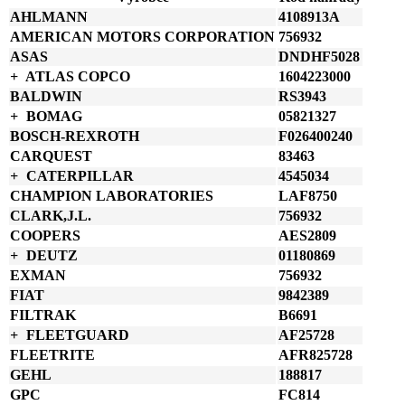
množství
AHLMANN
4108913A
AMERICAN MOTORS CORPORATION
756932
ASAS
DNDHF5028
ATLAS COPCO
1604223000
BALDWIN
RS3943
BOMAG
05821327
BOSCH-REXROTH
F026400240
CARQUEST
83463
CATERPILLAR
4545034
CHAMPION LABORATORIES
LAF8750
CLARK,J.L.
756932
COOPERS
AES2809
DEUTZ
01180869
EXMAN
756932
FIAT
9842389
FILTRAK
B6691
FLEETGUARD
AF25728
FLEETRITE
AFR825728
GEHL
188817
GPC
FC814