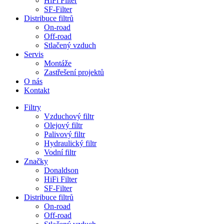
HiFi Filter
SF-Filter
Distribuce filtrů
On-road
Off-road
Stlačený vzduch
Servis
Montáže
Zastřešení projektů
O nás
Kontakt
Filtry
Vzduchový filtr
Olejový filtr
Palivový filtr
Hydraulický filtr
Vodní filtr
Značky
Donaldson
HiFi Filter
SF-Filter
Distribuce filtrů
On-road
Off-road