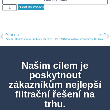
Přidat do košíku
PŘEDCHOZÍ
DALŠÍ
P775863 Donaldson Vzduchový filtr hlavní vložka
P775918 Donaldson Vzduchový filtr hlavní vložka
Naším cílem je
poskytnout
zákazníkům nejlepší
filtrační řešení na
trhu.