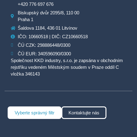
+420 776 697 676
Biskupský dvůr 2095/8, 110 00
Praha 1
Šaldova 1184, 436 01 Litvínov
IČO: 10660518 | DIČ: CZ10660518
ČÚ CZK: 298886448/0300
ČÚ EUR: 340596090/0300
Společnost KKD industry, s.r.o. je zapsána v obchodním
rejstříku vedeném Městským soudem v Praze oddíl C
vložka 346143
Vyberte správný filtr
Kontaktujte nás