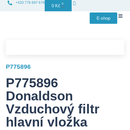
+420 776 697 676
0
0
Kč
E-shop
Distribuce f
P775896
P775896
Donaldson
Vzduchový filtr
hlavní vložka