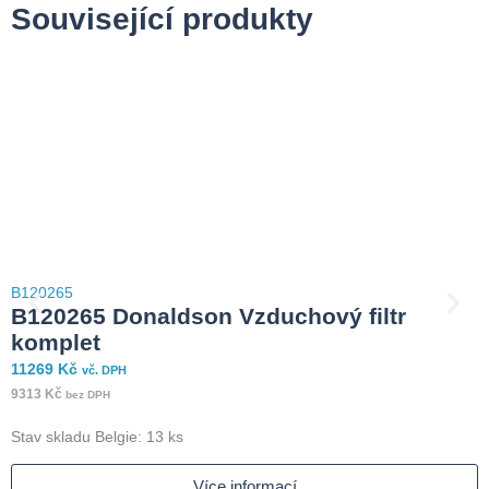
Související produkty
B120265
B
B120265 Donaldson Vzduchový filtr
komplet
11269
Kč
7
vč. DPH
9313
Kč
6
bez DPH
Stav skladu Belgie: 13 ks
S
Více informací