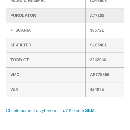
MANN & HUMMEL
C246503
PUROLATOR
A77102
SCANIA
365721
SF-FILTER
SL85461
TODD GT
2242046
VMC
AF775896
WIX
42407E
Chcete pomoct s výběrem filtru? Klikněte
SEM
.