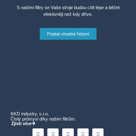
S našimi filtry se Vaše stroje budou cítit lépe a běžet
efektivněji než kdy dříve.
Poptat vhodné řešení
KKD industry, s.r.o.
Čistý průmysl díky našim filtrům.
Zjisti více