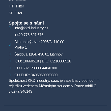
HiFi Filter
SF Filter
Spojte se s námi
info@kkd-industry.cz
+420 776 697 676
Biskupský dvůr 2095/8, 110 00
Praha 1
Šaldova 1184, 436 01 Litvínov
IČO: 10660518 | DIČ: CZ10660518
ČÚ CZK: 298886448/0300
ČÚ EUR: 340596090/0300
Společnost KKD industry, s.r.o. je zapsána v obchodním
rejstříku vedeném Městským soudem v Praze oddíl C
vložka 346143