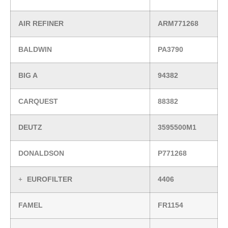
AIR REFINER
ARM771268
BALDWIN
PA3790
BIG A
94382
CARQUEST
88382
DEUTZ
3595500M1
DONALDSON
P771268
EUROFILTER
4406
FAMEL
FR1154