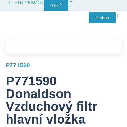
+420 776 697 676
0
0
Kč
E-shop
Distribuce
P771590
P771590
Donaldson
Vzduchový filtr
hlavní vložka