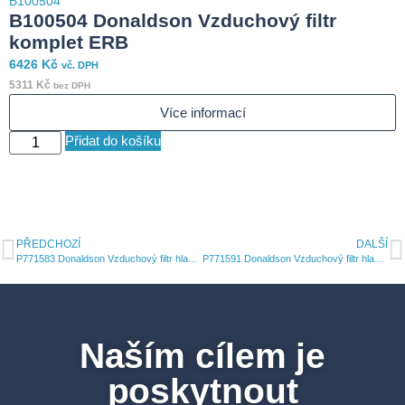
B100504
B
B100504 Donaldson Vzduchový filtr
komplet ERB
6426
Kč
1
vč. DPH
5311
Kč
9
bez DPH
Více informací
Přidat do košíku
PŘEDCHOZÍ
DALŠÍ
P771583 Donaldson Vzduchový filtr hlavní vložka
P771591 Donaldson Vzduchový filtr hlavní vložka
Naším cílem je
poskytnout