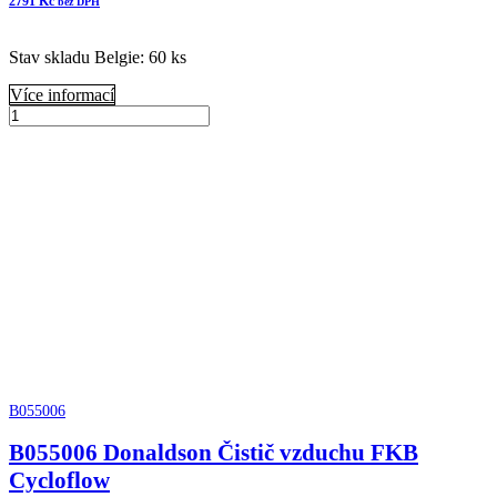
2791
Kč
bez DPH
Stav skladu Belgie: 60 ks
Více informací
B080067
Donaldson
Přidat do košíku
Vzduchový
filtr
komplet
ERB
množství
B055006
B055006 Donaldson Čistič vzduchu FKB
Cycloflow