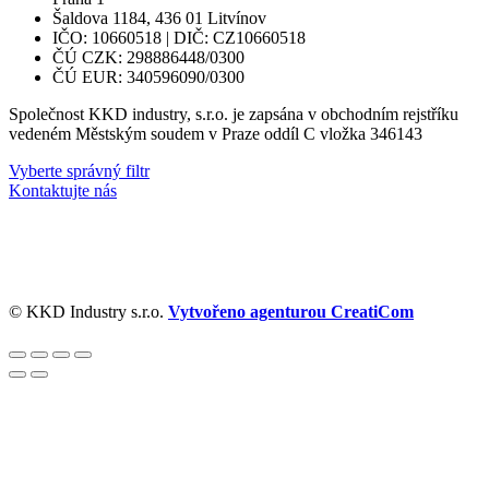
Šaldova 1184, 436 01 Litvínov
IČO: 10660518 | DIČ: CZ10660518
ČÚ CZK: 298886448/0300
ČÚ EUR: 340596090/0300
Společnost KKD industry, s.r.o. je zapsána v obchodním rejstříku
vedeném Městským soudem v Praze oddíl C vložka 346143
Vyberte správný filtr
Kontaktujte nás
© KKD Industry s.r.o.
Vytvořeno agenturou CreatiCom