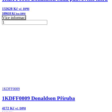
132628
Kč
vč. DPH
109610
Kč
bez DPH
Více informací
1KDFF0065
Donaldson
Přidat do košíku
Sada
palivového
filtru
množství
1KDFF0009
1KDFF0009 Donaldson Příruba
4172
Kč
vč. DPH