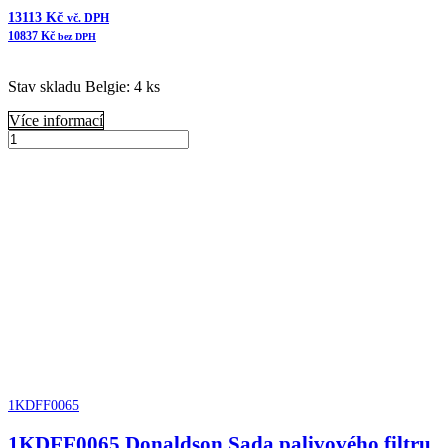
13113
Kč
vč. DPH
10837
Kč
bez DPH
Stav skladu Belgie: 4 ks
Více informací
1KDFF0078
Donaldson
Přidat do košíku
Odvzdušňovač
komplet
bulk
trap
množství
1KDFF0065
1KDFF0065 Donaldson Sada palivového filtru