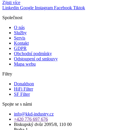
Zjisti více
Linkedin
Google
Instagram
Facebook
Tiktok
Společnost
O nás
Služby
Servis
Kontakt
GDPR
Obchodní podmínky
Odstoupení od smlouvy
Mapa webu
Filtry
Donaldson
HiFi Filter
SF Filter
Spojte se s námi
info@kkd-industry.cz
+420 776 697 676
Biskupský dvůr 2095/8, 110 00
Praha 1