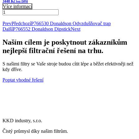
3448
Kč
bez DPH
Více informací
1KDFF0009
Donaldson
Přidat do košíku
Příruba
Prev
Předchozí
P766530 Donaldson Odvzdušňovač trap
množství
Další
P766552 Donaldson Dipstick
Next
Naším cílem je poskytnout zákazníkům
nejlepší filtrační řešení na trhu.
S našimi filtry se Vaše stroje budou cítit lépe a běžet efektivněji než
kdy dříve.
Poptat vhodné řešení
KKD industry, s.r.o.
Čistý průmysl díky našim filtrům.