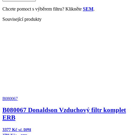
Odvzdušňovač
trap
Chcete pomoct s výběrem filtru? Klikněte
SEM
.
množství
Související produkty
B080067
B080067 Donaldson Vzduchový filtr komplet
ERB
3377
Kč
vč. DPH