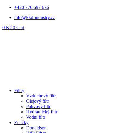
Přejít
+420 776 697 676
k
info@kkd-industry.cz
obsahu
0
Kč
0
Cart
Filtry
Vzduchový filtr
Olejový filtr
Palivový filtr
Hydraulický filtr
Vodní filtr
Značky
Donaldson