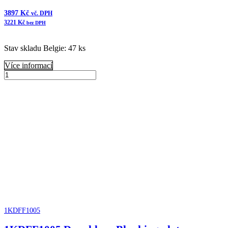
3897
Kč
vč. DPH
3221
Kč
bez DPH
Stav skladu Belgie: 47 ks
Více informací
B055006
Donaldson
Přidat do košíku
Čistič
vzduchu
FKB
Cycloflow
množství
1KDFF1005