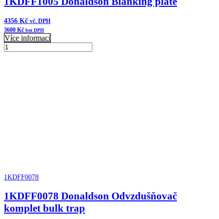
1KDFF1005 Donaldson Blanking plate
4356
Kč
vč. DPH
3600
Kč
bez DPH
Více informací
1KDFF1005
Donaldson
Přidat do košíku
Blanking
plate
množství
1KDFF0078
1KDFF0078 Donaldson Odvzdušňovač
komplet bulk trap