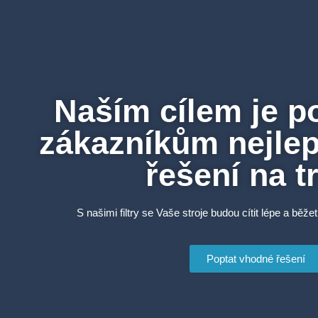
Naším cílem je p
zákazníkům nejlepš
řešení na t
S našimi filtry se Vaše stroje budou cítit lépe a běžet
Poptat vhodné řešení