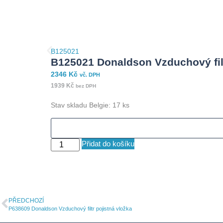
B125021
B125021 Donaldson Vzduchový fil
2346
Kč
vč. DPH
1939
Kč
bez DPH
Stav skladu Belgie: 17 ks
Přidat do košíku
PŘEDCHOZÍ
P638609 Donaldson Vzduchový filtr pojistná vložka