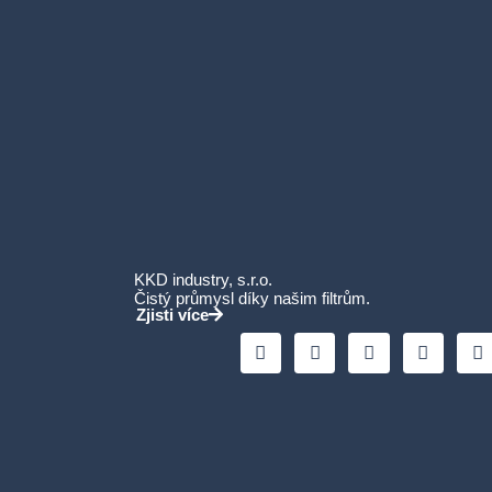
KKD industry, s.r.o.
Čistý průmysl díky našim filtrům.
Zjisti více