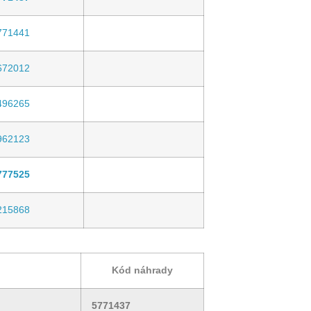
771441
672012
496265
962123
777525
215868
Kód náhrady
5771437