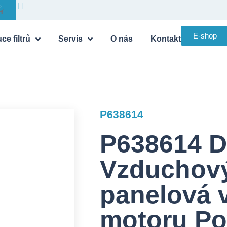
0
E-shop
ce filtrů
Servis
O nás
Kontakt
P638614
P638614 
Vzduchový 
panelová 
motoru P