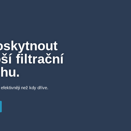
oskytnout
í filtrační
rhu.
 efektivněji než kdy dříve.