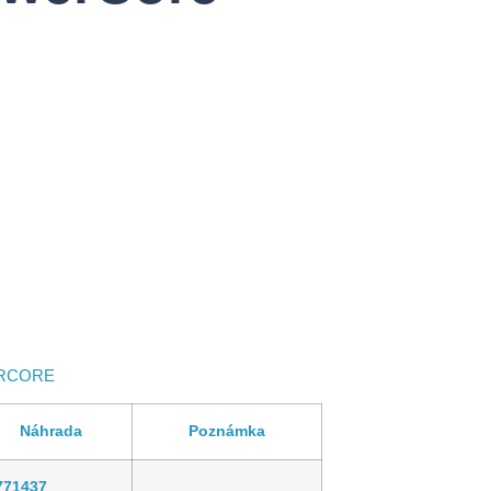
ERCORE
Náhrada
Poznámka
771437