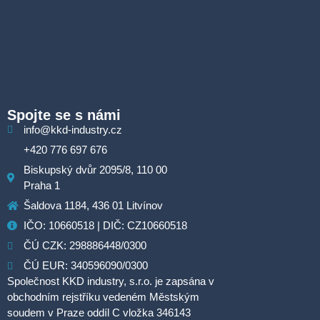
Spojte se s námi
info@kkd-industry.cz
+420 776 697 676
Biskupský dvůr 2095/8, 110 00
Praha 1
Šaldova 1184, 436 01 Litvínov
IČO: 10660518 | DIČ: CZ10660518
ČÚ CZK: 298886448/0300
ČÚ EUR: 340596090/0300
Společnost KKD industry, s.r.o. je zapsána v
obchodním rejstříku vedeném Městským
soudem v Praze oddíl C vložka 346143