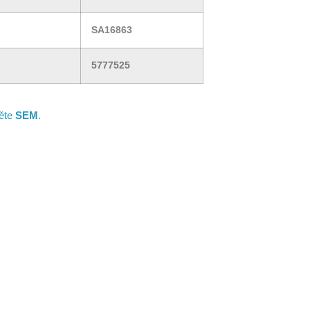
SA16863
5777525
něte
SEM
.