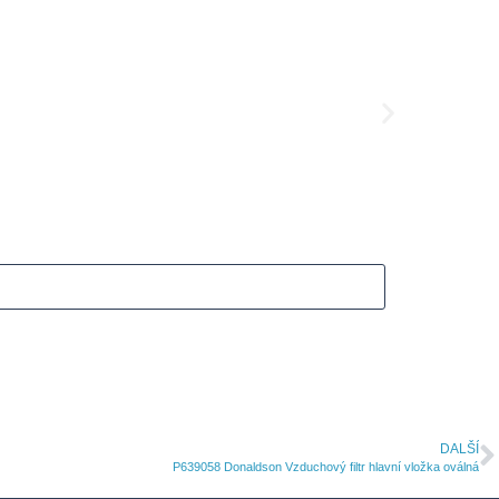
B10050
B100
6426
K
5311
Kč
DALŠÍ
P639058 Donaldson Vzduchový filtr hlavní vložka oválná