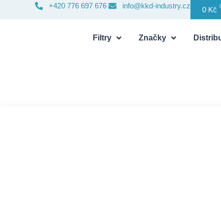
+420 776 697 676
info@kkd-industry.cz
0
Kč
Filtry
Značky
Distribu