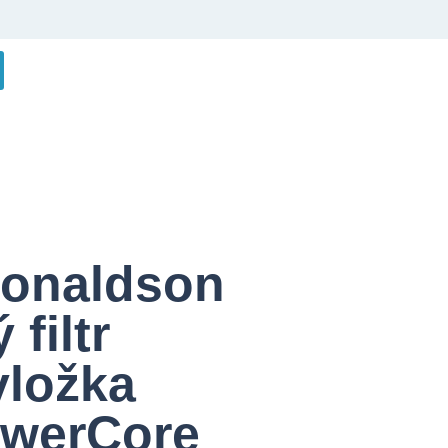
Donaldson
filtr
vložka
owerCore