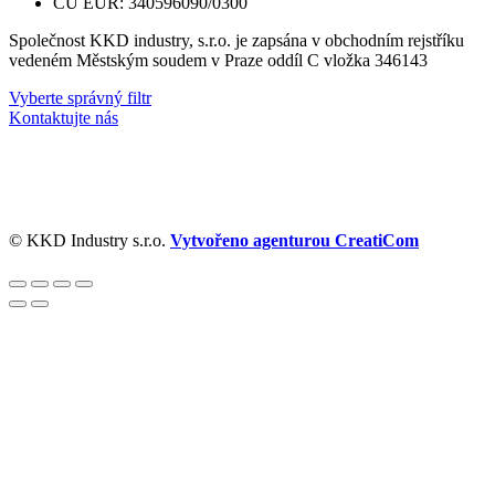
ČÚ EUR: 340596090/0300
Společnost KKD industry, s.r.o. je zapsána v obchodním rejstříku
vedeném Městským soudem v Praze oddíl C vložka 346143
Vyberte správný filtr
Kontaktujte nás
© KKD Industry s.r.o.
Vytvořeno agenturou CreatiCom