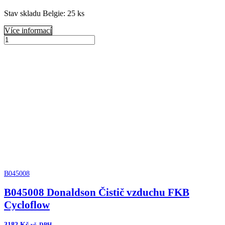
Stav skladu Belgie: 25 ks
Více informací
B070005
Donaldson
Přidat do košíku
Vzduchový
filtr
komplet
ERB
množství
B045008
B045008 Donaldson Čistič vzduchu FKB
Cycloflow
3182
Kč