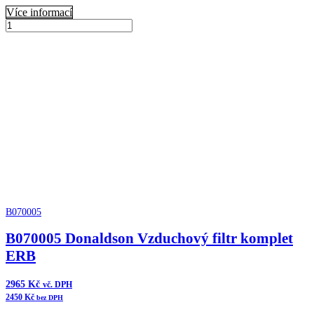
Více informací
B120265
Donaldson
Přidat do košíku
Vzduchový
filtr
komplet
množství
B070005
B070005 Donaldson Vzduchový filtr komplet
ERB
2965
Kč
vč. DPH
2450
Kč
bez DPH