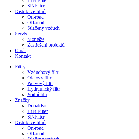
HiFi Filter
SF-Filter
Distribuce filtrů
On-road
Off-road
Stlačený vzduch
Servis
Montáže
Zastřešení projektů
O nás
Kontakt
Filtry
Vzduchový filtr
Olejový filtr
Palivový filtr
Hydraulický filtr
Vodní filtr
Značky
Donaldson
HiFi Filter
SF-Filter
Distribuce filtrů
On-road
Off-road