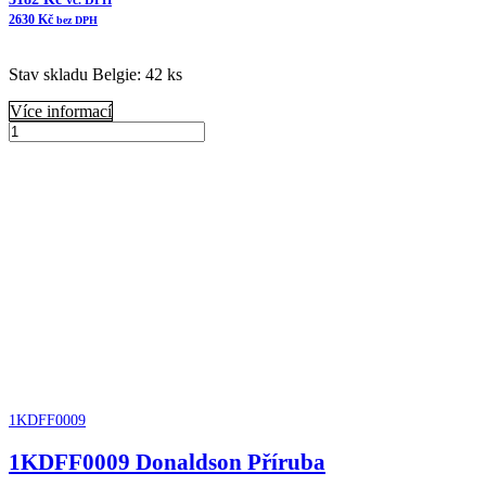
vč. DPH
2630
Kč
bez DPH
Stav skladu Belgie: 42 ks
Více informací
B045008
Donaldson
Přidat do košíku
Čistič
vzduchu
FKB
Cycloflow
množství
1KDFF0009
1KDFF0009 Donaldson Příruba