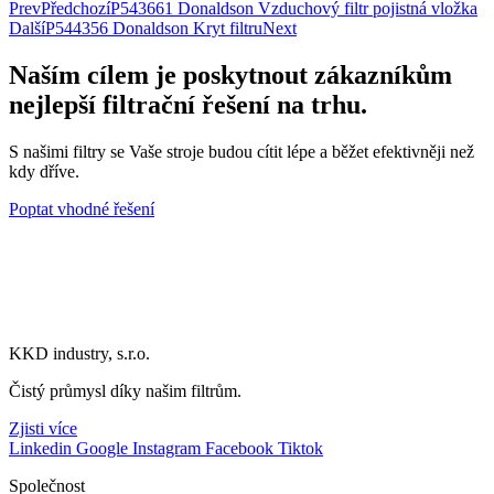
Donaldson
Prev
Předchozí
P543661 Donaldson Vzduchový filtr pojistná vložka
Indikátor
Další
P544356 Donaldson Kryt filtru
Next
podtlaku
množství
Naším cílem je poskytnout zákazníkům
nejlepší filtrační řešení na trhu.
S našimi filtry se Vaše stroje budou cítit lépe a běžet efektivněji než
kdy dříve.
Poptat vhodné řešení
KKD industry, s.r.o.
Čistý průmysl díky našim filtrům.
Zjisti více
Linkedin
Google
Instagram
Facebook
Tiktok
Společnost