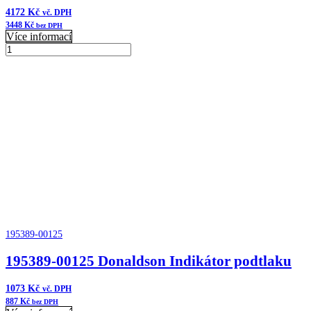
4172
Kč
vč. DPH
3448
Kč
bez DPH
Více informací
1KDFF0009
Donaldson
Přidat do košíku
Příruba
množství
195389-00125
195389-00125 Donaldson Indikátor podtlaku
1073
Kč
vč. DPH
887
Kč
bez DPH