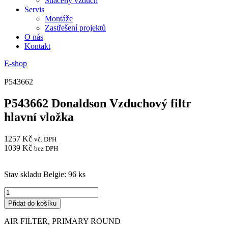
Stlačený vzduch
Servis
Montáže
Zastřešení projektů
O nás
Kontakt
E-shop
P543662
P543662 Donaldson Vzduchový filtr
hlavní vložka
1257
Kč
vč. DPH
1039
Kč
bez DPH
Stav skladu Belgie: 96 ks
P543662
Donaldson
Přidat do košíku
Vzduchový
filtr
AIR FILTER, PRIMARY ROUND
hlavní