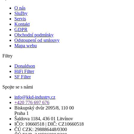
O nás
Služby
Servis
Kontakt
GDPR
Obchodní podmínky
Odstoupení od smlouvy
Mapa webu
Filtry
Donaldson
HiFi Filter
SF Filter
Spojte se s námi
info@kkd-industry.cz
+420 776 697 676
Biskupský dvůr 2095/8, 110 00
Praha 1
Šaldova 1184, 436 01 Litvínov
IČO: 10660518 | DIČ: CZ10660518
ČÚ CZK: 298886448/0300