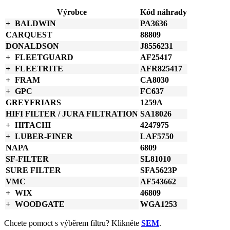
vložka
Výrobce
Kód náhrady
množství
BALDWIN
PA3636
CARQUEST
88809
DONALDSON
J8556231
FLEETGUARD
AF25417
FLEETRITE
AFR825417
FRAM
CA8030
GPC
FC637
GREYFRIARS
1259A
HIFI FILTER / JURA FILTRATION
SA18026
HITACHI
4247975
LUBER-FINER
LAF5750
NAPA
6809
SF-FILTER
SL81010
SURE FILTER
SFA5623P
VMC
AF543662
WIX
46809
WOODGATE
WGA1253
Chcete pomoct s výběrem filtru? Klikněte
SEM
.