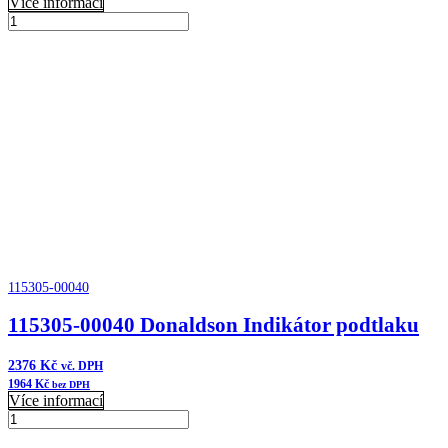
Více informací
195389-
00125
Přidat do košíku
Donaldson
Indikátor
podtlaku
množství
115305-00040
115305-00040 Donaldson Indikátor podtlaku
2376
Kč
vč. DPH
1964
Kč
bez DPH
Více informací
115305-
00040
Přidat do košíku