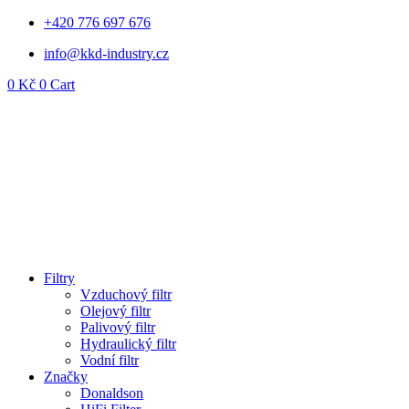
Přejít
+420 776 697 676
k
info@kkd-industry.cz
obsahu
0
Kč
0
Cart
Filtry
Vzduchový filtr
Olejový filtr
Palivový filtr
Hydraulický filtr
Vodní filtr
Značky
Donaldson