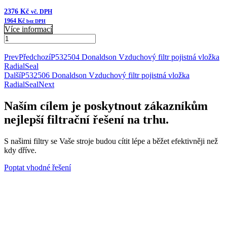
2376
Kč
vč. DPH
1964
Kč
bez DPH
Více informací
115305-
00040
Přidat do košíku
Donaldson
Prev
Předchozí
P532504 Donaldson Vzduchový filtr pojistná vložka
Indikátor
RadialSeal
podtlaku
Další
P532506 Donaldson Vzduchový filtr pojistná vložka
množství
RadialSeal
Next
Naším cílem je poskytnout zákazníkům
nejlepší filtrační řešení na trhu.
S našimi filtry se Vaše stroje budou cítit lépe a běžet efektivněji než
kdy dříve.
Poptat vhodné řešení