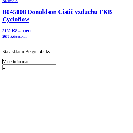
B045008
B045008 Donaldson Čistič vzduchu FKB
Cycloflow
3182
Kč
vč. DPH
2630
Kč
bez DPH
Stav skladu Belgie: 42 ks
Více informací
B045008
Donaldson
Přidat do košíku
Čistič
vzduchu
FKB
Cycloflow
množství