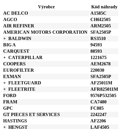
RadialSeal
Výrobce
Kód náhrady
množství
AC DELCO
A1585C
AGCO
CH6I2505
AIR REFINER
ARM2505
AMERICAN MOTORS CORPORATION
SFA2505P
BALDWIN
RS3510
BIG A
94593
CARQUEST
88593
CATERPILLAR
1221675
COOPERS
AEM2678
EUROFILTER
220030
EXMAN
SFA2505P
FLEETGUARD
AF25011M
FLEETRITE
AFR825011M
FORD
9576P532505
FRAM
CA7480
GPC
FC885
GT PIECES ET SERVICES
2242247
HASTINGS
AF2206
HENGST
LAF4505