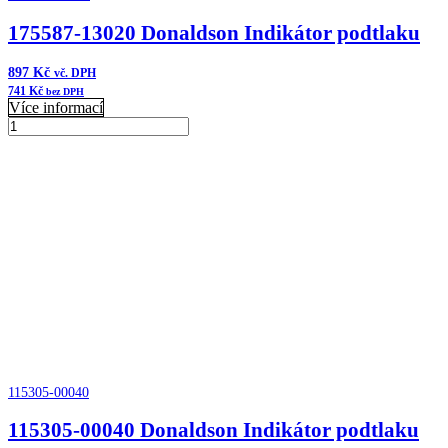
175587-13020 Donaldson Indikátor podtlaku
897
Kč
vč. DPH
741
Kč
bez DPH
Více informací
175587-
13020
Přidat do košíku
Donaldson
Indikátor
podtlaku
množství
115305-00040
115305-00040 Donaldson Indikátor podtlaku