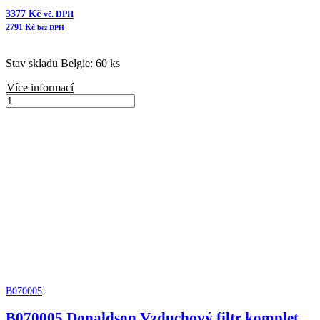
3377
Kč
vč. DPH
2791
Kč
bez DPH
Stav skladu Belgie: 60 ks
Více informací
B080067
Donaldson
Přidat do košíku
Vzduchový
filtr
komplet
ERB
množství
B070005
B070005 Donaldson Vzduchový filtr komplet