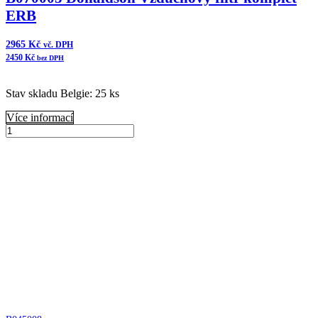
ERB
2965
Kč
vč. DPH
2450
Kč
bez DPH
Stav skladu Belgie: 25 ks
Více informací
B070005
Donaldson
Přidat do košíku
Vzduchový
filtr
komplet
ERB
množství