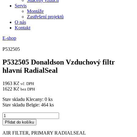
Stlačený vzduch
Servis
Montáže
Zastřešení projektů
O nás
Kontakt
E-shop
P532505
P532505 Donaldson Vzduchový filtr
hlavní RadialSeal
1963
Kč
vč. DPH
1622
Kč
bez DPH
Stav skladu Klecany: 0 ks
Stav skladu Belgie: 464 ks
P532505
Donaldson
Přidat do košíku
Vzduchový
filtr
AIR FILTER, PRIMARY RADIALSEAL
hlavní