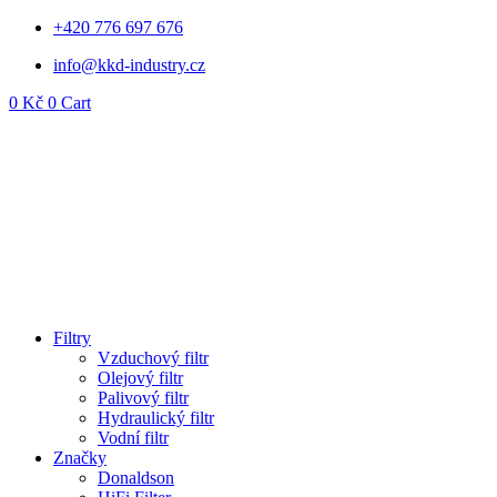
Přejít
+420 776 697 676
k
info@kkd-industry.cz
obsahu
0
Kč
0
Cart
Filtry
Vzduchový filtr
Olejový filtr
Palivový filtr
Hydraulický filtr
Vodní filtr
Značky
Donaldson