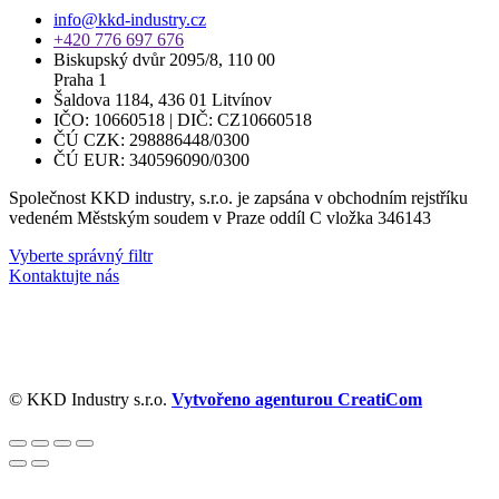
info@kkd-industry.cz
+420 776 697 676
Biskupský dvůr 2095/8, 110 00
Praha 1
Šaldova 1184, 436 01 Litvínov
IČO: 10660518 | DIČ: CZ10660518
ČÚ CZK: 298886448/0300
ČÚ EUR: 340596090/0300
Společnost KKD industry, s.r.o. je zapsána v obchodním rejstříku
vedeném Městským soudem v Praze oddíl C vložka 346143
Vyberte správný filtr
Kontaktujte nás
© KKD Industry s.r.o.
Vytvořeno agenturou CreatiCom