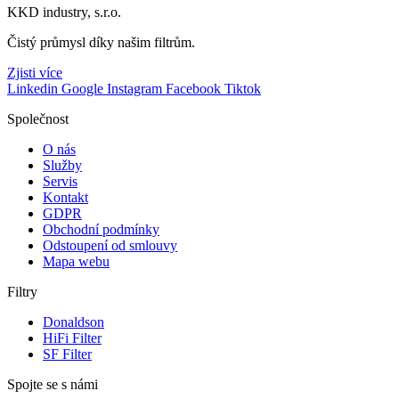
KKD industry, s.r.o.
Čistý průmysl díky našim filtrům.
Zjisti více
Linkedin
Google
Instagram
Facebook
Tiktok
Společnost
O nás
Služby
Servis
Kontakt
GDPR
Obchodní podmínky
Odstoupení od smlouvy
Mapa webu
Filtry
Donaldson
HiFi Filter
SF Filter
Spojte se s námi