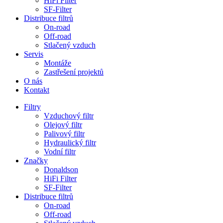
HiFi Filter
SF-Filter
Distribuce filtrů
On-road
Off-road
Stlačený vzduch
Servis
Montáže
Zastřešení projektů
O nás
Kontakt
Filtry
Vzduchový filtr
Olejový filtr
Palivový filtr
Hydraulický filtr
Vodní filtr
Značky
Donaldson
HiFi Filter
SF-Filter
Distribuce filtrů
On-road
Off-road