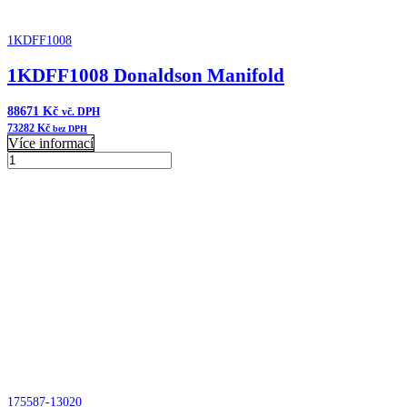
1KDFF1008
1KDFF1008 Donaldson Manifold
88671
Kč
vč. DPH
73282
Kč
bez DPH
Více informací
1KDFF1008
Donaldson
Přidat do košíku
Manifold
množství
175587-13020