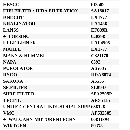
HESCO
6I2505
HIFI FILTER / JURA FILTRATION
SA16017
KNECHT
LX1777
KRALINATOR
LA1486
LANSS
EF889R
LOESING
020398
LUBER-FINER
LAF4505
MAHLE
LX1777
MANN & HUMMEL
C321170
NAPA
6593
PUROLATOR
A65005
RYCO
HDA6074
SAKURA
A5555
SF-FILTER
SL8997
SURE FILTER
SFA2505P
TECFIL
ARS5135
UNITED CENTRAL INDUSTRIAL SUPP
688128
VMC
AF532505
WALGAHN-MOTORENTECHN
00811894
WIRTGEN
89378