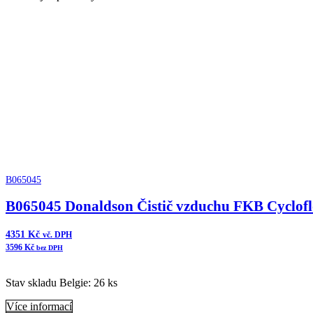
B065045
B065045 Donaldson Čistič vzduchu FKB Cyclof
4351
Kč
vč. DPH
3596
Kč
bez DPH
Stav skladu Belgie: 26 ks
Více informací