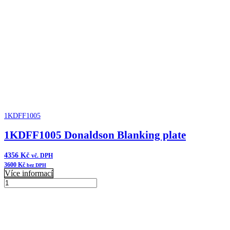
množství
1KDFF1005
1KDFF1005 Donaldson Blanking plate
4356
Kč
vč. DPH
3600
Kč
bez DPH
Více informací
1KDFF1005
Donaldson
Přidat do košíku
Blanking
plate
množství