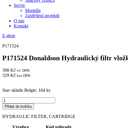
Stlačený vzduch
Servis
Montáže
Zastřešení projektů
O nás
Kontakt
E-shop
P171524
P171524 Donaldson Hydraulický filtr vlož
398
Kč
vč. DPH
329
Kč
bez DPH
Stav skladu Belgie: 164 ks
P171524
Donaldson
Přidat do košíku
Hydraulický
filtr
HYDRAULIC FILTER, CARTRIDGE
vložka
množství
Výrobce
Kód náhrady