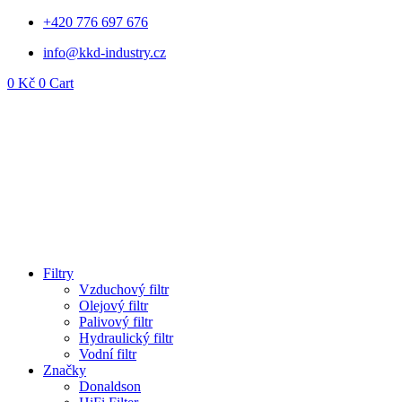
Přejít
+420 776 697 676
k
info@kkd-industry.cz
obsahu
0
Kč
0
Cart
Filtry
Vzduchový filtr
Olejový filtr
Palivový filtr
Hydraulický filtr
Vodní filtr
Značky
Donaldson