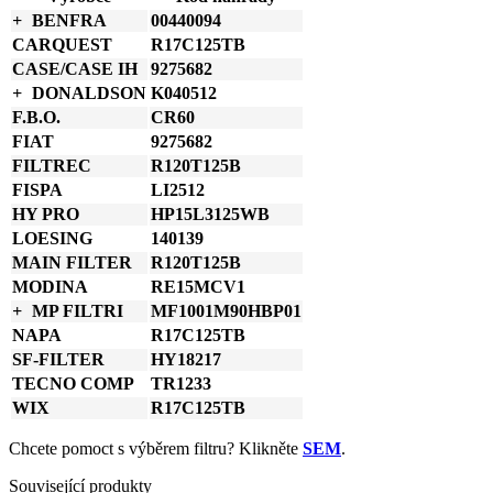
BENFRA
00440094
CARQUEST
R17C125TB
CASE/CASE IH
9275682
DONALDSON
K040512
F.B.O.
CR60
FIAT
9275682
FILTREC
R120T125B
FISPA
LI2512
HY PRO
HP15L3125WB
LOESING
140139
MAIN FILTER
R120T125B
MODINA
RE15MCV1
MP FILTRI
MF1001M90HBP01
NAPA
R17C125TB
SF-FILTER
HY18217
TECNO COMP
TR1233
WIX
R17C125TB
Chcete pomoct s výběrem filtru? Klikněte
SEM
.
Související produkty