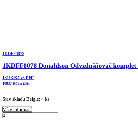
1KDFF0078
1KDFF0078 Donaldson Odvzdušňovač komplet 
13113
Kč
vč. DPH
10837
Kč
bez DPH
Stav skladu Belgie: 4 ks
Více informací
1KDFF0078
Donaldson
Přidat do košíku
Odvzdušňovač
komplet
bulk