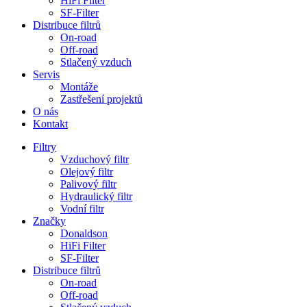
HiFi Filter
SF-Filter
Distribuce filtrů
On-road
Off-road
Stlačený vzduch
Servis
Montáže
Zastřešení projektů
O nás
Kontakt
Filtry
Vzduchový filtr
Olejový filtr
Palivový filtr
Hydraulický filtr
Vodní filtr
Značky
Donaldson
HiFi Filter
SF-Filter
Distribuce filtrů
On-road
Off-road