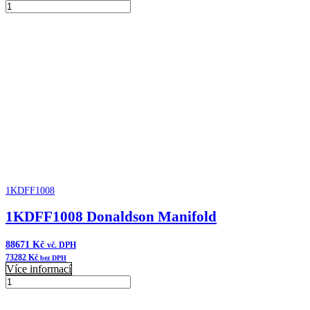
B065045
Donaldson
Přidat do košíku
Čistič
vzduchu
FKB
Cycloflow
množství
1KDFF1008
1KDFF1008 Donaldson Manifold
88671
Kč
vč. DPH
73282
Kč
bez DPH
Více informací
1KDFF1008
Donaldson
Přidat do košíku
Manifold