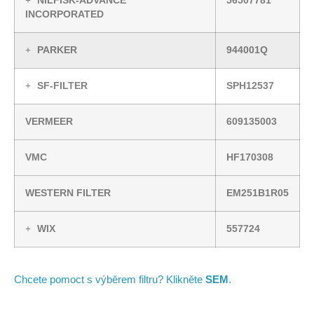
NILFISK-ADVANCE
56507781
INCORPORATED
PARKER
944001Q
SF-FILTER
SPH12537
VERMEER
609135003
VMC
HF170308
WESTERN FILTER
EM251B1R05
WIX
557724
Chcete pomoct s výběrem filtru? Klikněte
SEM
.