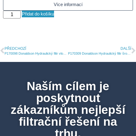
Více informací
Přidat do košíku
PŘEDCHOZÍ
DALŠÍ
P170098 Donaldson Hydraulický filtr vložka
P170309 Donaldson Hydraulický filtr šroubovací DuraMax
Naším cílem je
poskytnout
zákazníkům nejlepší
filtrační řešení na
trhu.