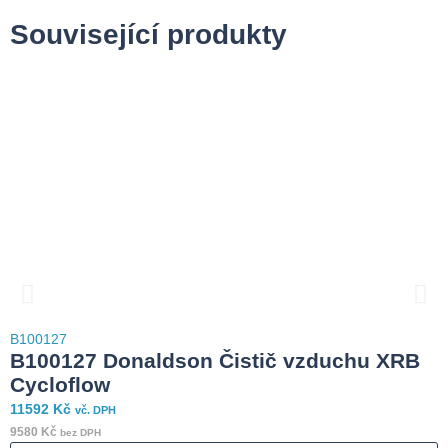
Související produkty
B
B100127
4
B100127 Donaldson Čistič vzduchu XRB
3
Cycloflow
11592
Kč
vč. DPH
S
9580
Kč
bez DPH