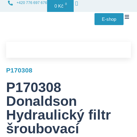
+420 776 697 676
0
0
Kč
E-shop
Distribuce f
P170308
P170308
Donaldson
Hydraulický filtr
šroubovací