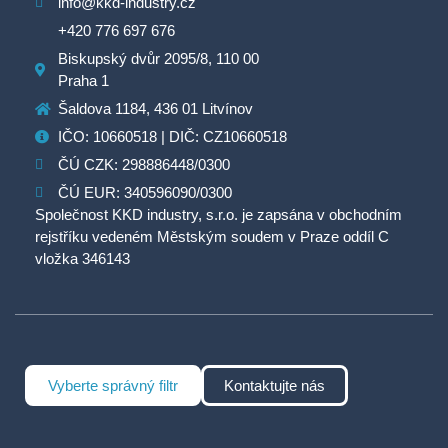
info@kkd-industry.cz
+420 776 697 676
Biskupský dvůr 2095/8, 110 00
Praha 1
Šaldova 1184, 436 01 Litvínov
IČO: 10660518 | DIČ: CZ10660518
ČÚ CZK: 298886448/0300
ČÚ EUR: 340596090/0300
Společnost KKD industry, s.r.o. je zapsána v obchodním
rejstříku vedeném Městským soudem v Praze oddíl C
vložka 346143
Vyberte správný filtr
Kontaktujte nás