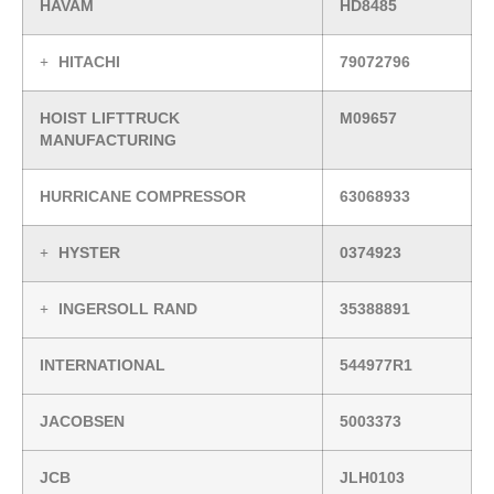
HAVAM
HD8485
HITACHI
79072796
HOIST LIFTTRUCK
M09657
MANUFACTURING
HURRICANE COMPRESSOR
63068933
HYSTER
0374923
INGERSOLL RAND
35388891
INTERNATIONAL
544977R1
JACOBSEN
5003373
JCB
JLH0103