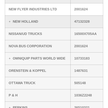
NEW FLYER INDUSTRIES LTD
2001624
NEW HOLLAND
47132328
NISSAN/UD TRUCKS
16500X705AA
NOVA BUS CORPORATION
2001624
OMNIQUIP PARTS WORLD WIDE
10733183
ORENSTEIN & KOPPEL
1487631
OTTAWA TRUCK
505148
P & H
1036Z2248
PERKINS
26510321