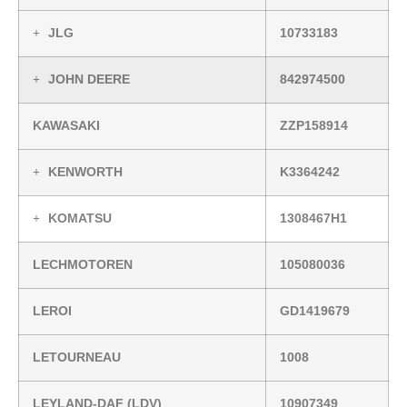
JLG
10733183
JOHN DEERE
842974500
KAWASAKI
ZZP158914
KENWORTH
K3364242
KOMATSU
1308467H1
LECHMOTOREN
105080036
LEROI
GD1419679
LETOURNEAU
1008
LEYLAND-DAF (LDV)
10907349