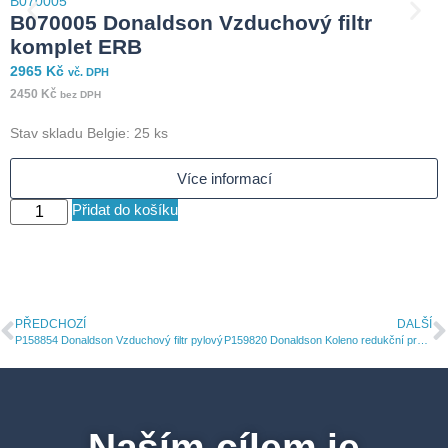
B070005
B
B070005 Donaldson Vzduchový filtr
komplet ERB
2965
Kč
4
vč. DPH
2450
Kč
3
bez DPH
Stav skladu Belgie: 25 ks
S
Více informací
Přidat do košíku
PŘEDCHOZÍ
DALŠÍ
P158854 Donaldson Vzduchový filtr pylový
P159820 Donaldson Koleno redukční pryžové 90
Naším cílem je