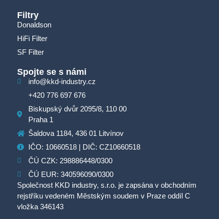
Filtry
Donaldson
HiFi Filter
SF Filter
Spojte se s námi
info@kkd-industry.cz
+420 776 697 676
Biskupský dvůr 2095/8, 110 00
Praha 1
Šaldova 1184, 436 01 Litvínov
IČO: 10660518 | DIČ: CZ10660518
ČÚ CZK: 298886448/0300
ČÚ EUR: 340596090/0300
Společnost KKD industry, s.r.o. je zapsána v obchodním
rejstříku vedeném Městským soudem v Praze oddíl C
vložka 346143