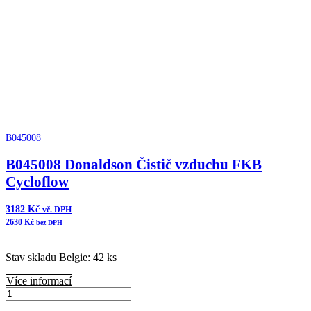
FKB
Cycloflow
množství
B045008
B045008 Donaldson Čistič vzduchu FKB
Cycloflow
3182
Kč
vč. DPH
2630
Kč
bez DPH
Stav skladu Belgie: 42 ks
Více informací
B045008
Donaldson
Přidat do košíku