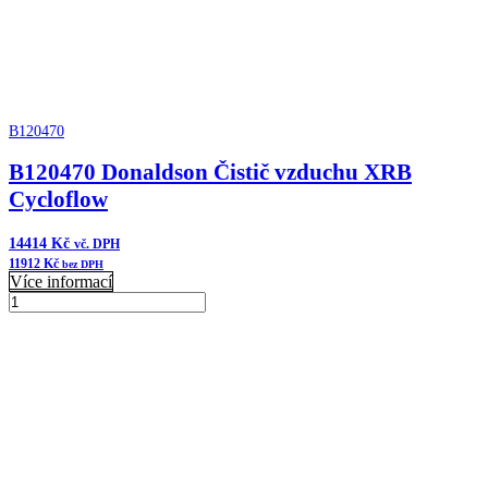
B120470
B120470 Donaldson Čistič vzduchu XRB
Cycloflow
14414
Kč
vč. DPH
11912
Kč
bez DPH
Více informací
B120470
Donaldson
Přidat do košíku
Čistič
vzduchu
XRB
Cycloflow
množství