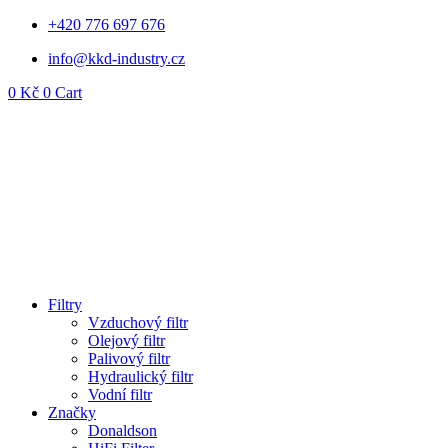
Přejít
+420 776 697 676
k
info@kkd-industry.cz
obsahu
0
Kč
0
Cart
Filtry
Vzduchový filtr
Olejový filtr
Palivový filtr
Hydraulický filtr
Vodní filtr
Značky
Donaldson