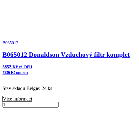
B065012
B065012 Donaldson Vzduchový filtr komplet
5852
Kč
vč. DPH
4836
Kč
bez DPH
Stav skladu Belgie: 24 ks
Více informací
B065012
Donaldson
Přidat do košíku
Vzduchový
filtr
komplet
množství