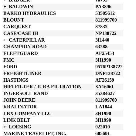
BALDWIN
PA3896
BARKO HYDRAULICS
53505612
BLOUNT
811999700
CARQUEST
87835
CASE/CASE IH
NP138722
CATERPILLAR
3I1440
CHAMPION ROAD
63288
FLEETGUARD
AF25453
FMC
3H1990
FORD
9576P138722
FREIGHTLINER
DNP138722
HASTINGS
AF26159
HIFI FILTER / JURA FILTRATION
SA16061
INGERSOLL RAND
35384627
JOHN DEERE
811999700
KRALINATOR
LA1844
LBX COMPANY LLC
3H1990
LINK BELT
3H1990
LOESING
022010
MARINE TRAVELIFT, INC.
605691