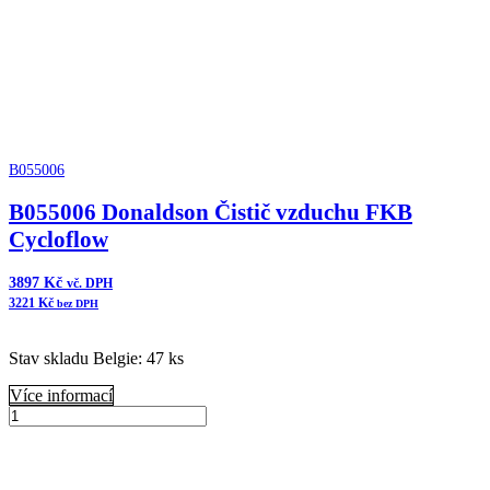
B055006
B055006 Donaldson Čistič vzduchu FKB
Cycloflow
3897
Kč
vč. DPH
3221
Kč
bez DPH
Stav skladu Belgie: 47 ks
Více informací
B055006
Donaldson
Přidat do košíku
Čistič
vzduchu