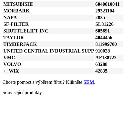
MITSUBISHI
6040810041
MORBARK
29321104
NAPA
2835
SF-FILTER
SL81226
SHUTTLELIFT INC
605691
TAYLOR
4044456
TIMBERJACK
811999700
UNITED CENTRAL INDUSTRIAL SUPP
910028
VMC
AF138722
VOLVO
63288
WIX
42835
Chcete pomoct s výběrem filtru? Klikněte
SEM
.
Související produkty