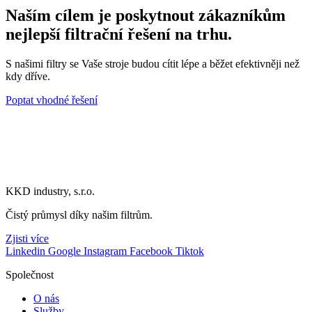
množství
Naším cílem je poskytnout zákazníkům
nejlepší filtrační řešení na trhu.
S našimi filtry se Vaše stroje budou cítit lépe a běžet efektivněji než
kdy dříve.
Poptat vhodné řešení
KKD industry, s.r.o.
Čistý průmysl díky našim filtrům.
Zjisti více
Linkedin
Google
Instagram
Facebook
Tiktok
Společnost
O nás
Služby