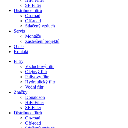
HiFi Filter
SF-Filter
Distribuce filtrů
On-road
Off-road
Stlačený vzduch
Servis
Montáže
Zastřešení projektů
O nás
Kontakt
Filtry
Vzduchový filtr
Olejový filtr
Palivový filtr
Hydraulický filtr
Vodní filtr
Značky
Donaldson
HiFi Filter
SF-Filter
Distribuce filtrů
On-road
Off-road