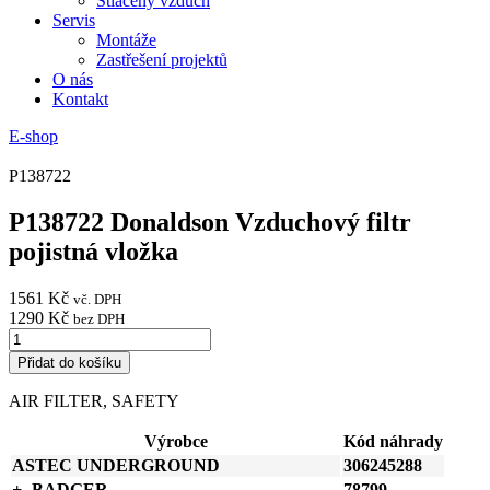
Stlačený vzduch
Servis
Montáže
Zastřešení projektů
O nás
Kontakt
E-shop
P138722
P138722 Donaldson Vzduchový filtr
pojistná vložka
1561
Kč
vč. DPH
1290
Kč
bez DPH
P138722
Donaldson
Přidat do košíku
Vzduchový
filtr
AIR FILTER, SAFETY
pojistná
vložka
Výrobce
Kód náhrady
množství
ASTEC UNDERGROUND
306245288
BADGER
78799