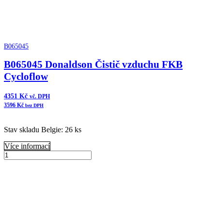
B065045
B065045 Donaldson Čistič vzduchu FKB
Cycloflow
4351
Kč
vč. DPH
3596
Kč
bez DPH
Stav skladu Belgie: 26 ks
Více informací
B065045
Donaldson
Přidat do košíku
Čistič
vzduchu
FKB
Cycloflow
množství