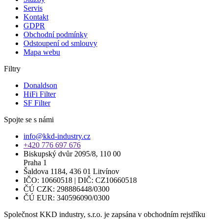
Servis
Kontakt
GDPR
Obchodní podmínky
Odstoupení od smlouvy
Mapa webu
Filtry
Donaldson
HiFi Filter
SF Filter
Spojte se s námi
info@kkd-industry.cz
+420 776 697 676
Biskupský dvůr 2095/8, 110 00
Praha 1
Šaldova 1184, 436 01 Litvínov
IČO: 10660518 | DIČ: CZ10660518
ČÚ CZK: 298886448/0300
ČÚ EUR: 340596090/0300
Společnost KKD industry, s.r.o. je zapsána v obchodním rejstříku