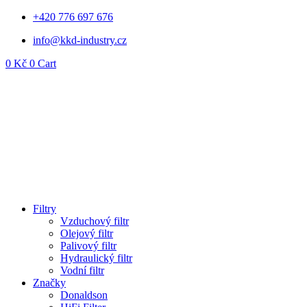
Přejít
+420 776 697 676
k
info@kkd-industry.cz
obsahu
0
Kč
0
Cart
Filtry
Vzduchový filtr
Olejový filtr
Palivový filtr
Hydraulický filtr
Vodní filtr
Značky
Donaldson