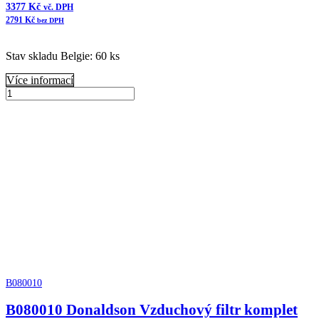
3377
Kč
vč. DPH
2791
Kč
bez DPH
Stav skladu Belgie: 60 ks
Více informací
B080067
Donaldson
Přidat do košíku
Vzduchový
filtr
komplet
ERB
množství
B080010
B080010 Donaldson Vzduchový filtr komplet