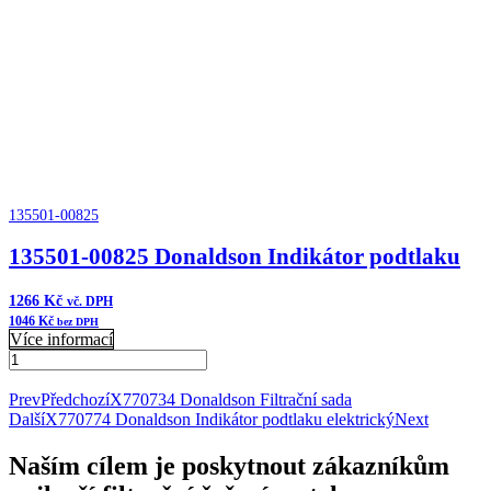
podtlaku
množství
135501-00825
135501-00825 Donaldson Indikátor podtlaku
1266
Kč
vč. DPH
1046
Kč
bez DPH
Více informací
135501-
00825
Přidat do košíku
Donaldson
Prev
Předchozí
X770734 Donaldson Filtrační sada
Indikátor
Další
X770774 Donaldson Indikátor podtlaku elektrický
Next
podtlaku
množství
Naším cílem je poskytnout zákazníkům