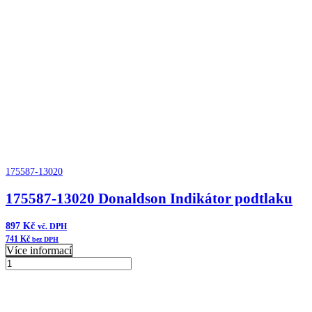
Donaldson
Indikátor
podtlaku
množství
175587-13020
175587-13020 Donaldson Indikátor podtlaku
897
Kč
vč. DPH
741
Kč
bez DPH
Více informací
175587-
13020
Přidat do košíku
Donaldson
Indikátor