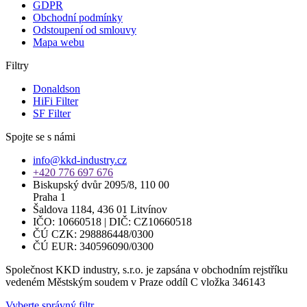
GDPR
Obchodní podmínky
Odstoupení od smlouvy
Mapa webu
Filtry
Donaldson
HiFi Filter
SF Filter
Spojte se s námi
info@kkd-industry.cz
+420 776 697 676
Biskupský dvůr 2095/8, 110 00
Praha 1
Šaldova 1184, 436 01 Litvínov
IČO: 10660518 | DIČ: CZ10660518
ČÚ CZK: 298886448/0300
ČÚ EUR: 340596090/0300
Společnost KKD industry, s.r.o. je zapsána v obchodním rejstříku
vedeném Městským soudem v Praze oddíl C vložka 346143
Vyberte správný filtr