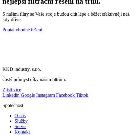
nejlepší filtrační řešení na trhu.
S našimi filtry se Vaše stroje budou cítit lépe a běžet efektivněji než
kdy dříve.
Poptat vhodné řešení
KKD industry, s.r.o.
Čistý průmysl díky našim filtrům.
Zjisti více
Linkedin
Google
Instagram
Facebook
Tiktok
Společnost
O nás
Služby
Servis
Kontakt