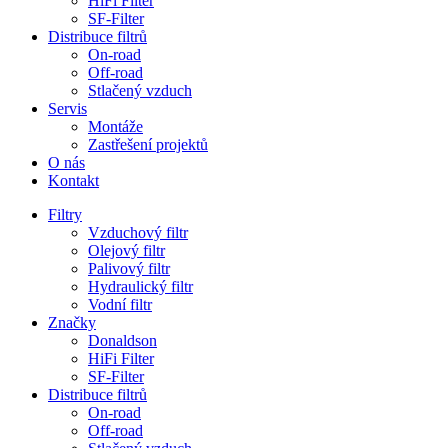
HiFi Filter
SF-Filter
Distribuce filtrů
On-road
Off-road
Stlačený vzduch
Servis
Montáže
Zastřešení projektů
O nás
Kontakt
Filtry
Vzduchový filtr
Olejový filtr
Palivový filtr
Hydraulický filtr
Vodní filtr
Značky
Donaldson
HiFi Filter
SF-Filter
Distribuce filtrů
On-road
Off-road