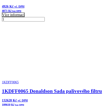
4926
Kč
vč. DPH
4071
Kč
bez DPH
Více informací
B080010
Donaldson
Přidat do košíku
Vzduchový
filtr
komplet
množství
1KDFF0065
1KDFF0065 Donaldson Sada palivového filtru
132628
Kč
vč. DPH
109610
Kč
bez DPH