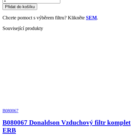
Donaldson
Přidat do košíku
Indikátor
podtlaku
Chcete pomoct s výběrem filtru? Klikněte
SEM
.
elektrický
množství
Související produkty
B080067
B080067 Donaldson Vzduchový filtr komplet
ERB