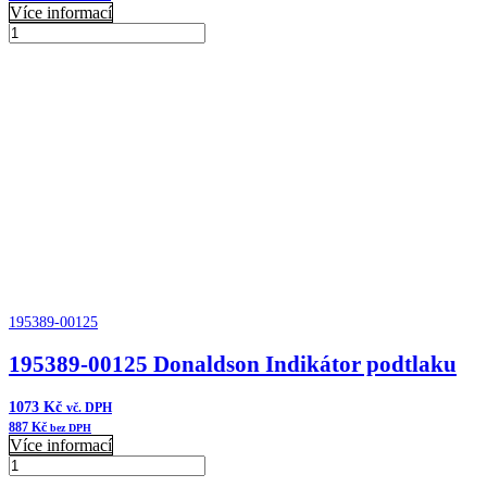
Více informací
1KDFF0065
Donaldson
Přidat do košíku
Sada
palivového
filtru
množství
195389-00125
195389-00125 Donaldson Indikátor podtlaku
1073
Kč
vč. DPH
887
Kč
bez DPH
Více informací
195389-
00125
Přidat do košíku