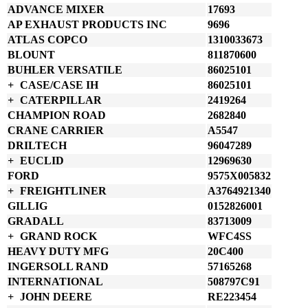
ADVANCE MIXER
17693
4
palců
AP EXHAUST PRODUCTS INC
9696
102
ATLAS COPCO
1310033673
mm
BLOUNT
811870600
nerezová
BUHLER VERSATILE
86025101
červená
CASE/CASE IH
86025101
množství
CATERPILLAR
2419264
CHAMPION ROAD
2682840
CRANE CARRIER
A5547
DRILTECH
96047289
EUCLID
12969630
FORD
9575X005832
FREIGHTLINER
A3764921340
GILLIG
0152826001
GRADALL
83713009
GRAND ROCK
WFC4SS
HEAVY DUTY MFG
20C400
INGERSOLL RAND
57165268
INTERNATIONAL
508797C91
JOHN DEERE
RE223454