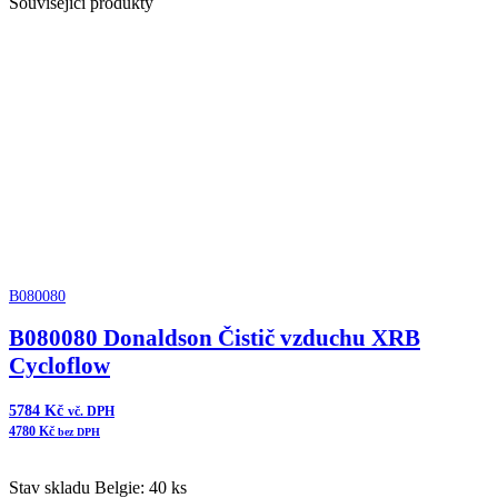
Související produkty
B080080
B080080 Donaldson Čistič vzduchu XRB
Cycloflow
5784
Kč
vč. DPH
4780
Kč
bez DPH
Stav skladu Belgie: 40 ks