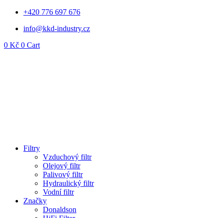
Přejít
+420 776 697 676
k
info@kkd-industry.cz
obsahu
0
Kč
0
Cart
Filtry
Vzduchový filtr
Olejový filtr
Palivový filtr
Hydraulický filtr
Vodní filtr
Značky
Donaldson