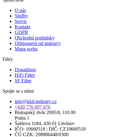
O nás
Služby
Servis
Kontakt
GDPR
Obchodní podmínky
Odstoupení od smlouvy
Mapa webu
Filtry
Donaldson
HiFi Filter
SF Filter
Spojte se s námi
info@kkd-industry.cz
+420 776 697 676
Biskupský dvůr 2095/8, 110 00
Praha 1
Šaldova 1184, 436 01 Litvínov
IČO: 10660518 | DIČ: CZ10660518
ČÚ CZK: 298886448/0300