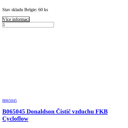
Stav skladu Belgie: 60 ks
Více informací
B080067
Donaldson
Přidat do košíku
Vzduchový
filtr
komplet
ERB
množství
B065045
B065045 Donaldson Čistič vzduchu FKB
Cycloflow