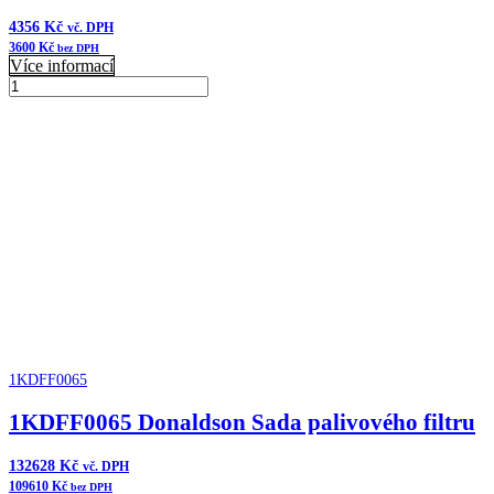
4356
Kč
vč. DPH
3600
Kč
bez DPH
Více informací
1KDFF1005
Donaldson
Přidat do košíku
Blanking
plate
množství
1KDFF0065
1KDFF0065 Donaldson Sada palivového filtru
132628
Kč
vč. DPH
109610
Kč
bez DPH