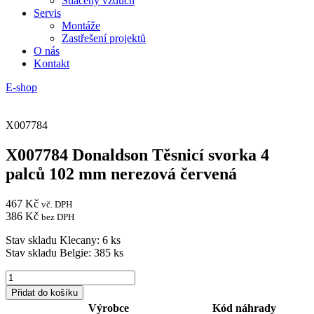
Stlačený vzduch
Servis
Montáže
Zastřešení projektů
O nás
Kontakt
E-shop
X007784
X007784 Donaldson Těsnicí svorka 4
palců 102 mm nerezová červená
467
Kč
vč. DPH
386
Kč
bez DPH
Stav skladu Klecany: 6 ks
Stav skladu Belgie: 385 ks
X007784
Donaldson
Přidat do košíku
Těsnicí
Výrobce
Kód náhrady
svorka