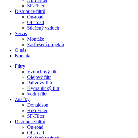
HiFi Filter
SF-Filter
Distribuce filtrů
On-road
Off-road
Stlačený vzduch
Servis
Montáže
Zastřešení projektů
O nás
Kontakt
Filtry
Vzduchový filtr
Olejový filtr
Palivový filtr
Hydraulický filtr
Vodní filtr
Značky
Donaldson
HiFi Filter
SF-Filter
Distribuce filtrů
On-road
Off-road