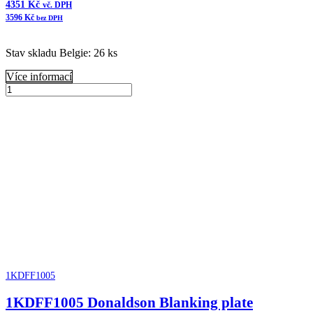
4351
Kč
vč. DPH
3596
Kč
bez DPH
Stav skladu Belgie: 26 ks
Více informací
B065045
Donaldson
Přidat do košíku
Čistič
vzduchu
FKB
Cycloflow
množství
1KDFF1005
1KDFF1005 Donaldson Blanking plate