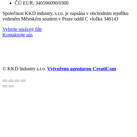
ČÚ EUR: 340596090/0300
Společnost KKD industry, s.r.o. je zapsána v obchodním rejstříku
vedeném Městským soudem v Praze oddíl C vložka 346143
Vyberte správný filtr
Kontaktujte nás
© KKD Industry s.r.o.
Vytvořeno agenturou CreatiCom