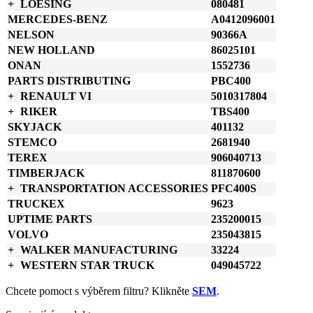
LOESING
080481
MERCEDES-BENZ
A0412096001
NELSON
90366A
NEW HOLLAND
86025101
ONAN
1552736
PARTS DISTRIBUTING
PBC400
RENAULT VI
5010317804
RIKER
TBS400
SKYJACK
401132
STEMCO
2681940
TEREX
906040713
TIMBERJACK
811870600
TRANSPORTATION ACCESSORIES
PFC400S
TRUCKEX
9623
UPTIME PARTS
235200015
VOLVO
235043815
WALKER MANUFACTURING
33224
WESTERN STAR TRUCK
049045722
Chcete pomoct s výběrem filtru? Klikněte
SEM
.