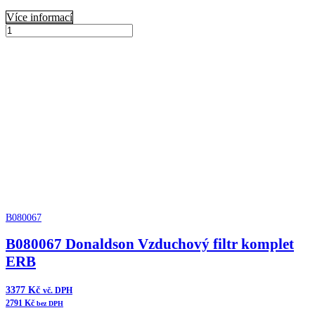
Více informací
B080080
Donaldson
Přidat do košíku
Čistič
vzduchu
XRB
Cycloflow
množství
B080067
B080067 Donaldson Vzduchový filtr komplet
ERB
3377
Kč
vč. DPH
2791
Kč
bez DPH