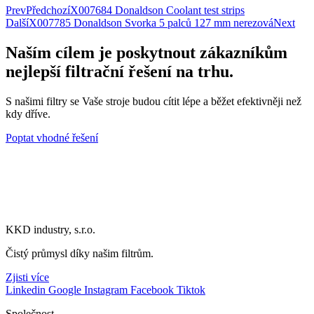
Příruba
Prev
Předchozí
X007684 Donaldson Coolant test strips
množství
Další
X007785 Donaldson Svorka 5 palců 127 mm nerezová
Next
Naším cílem je poskytnout zákazníkům
nejlepší filtrační řešení na trhu.
S našimi filtry se Vaše stroje budou cítit lépe a běžet efektivněji než
kdy dříve.
Poptat vhodné řešení
KKD industry, s.r.o.
Čistý průmysl díky našim filtrům.
Zjisti více
Linkedin
Google
Instagram
Facebook
Tiktok
Společnost