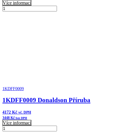
Více informací
1KDFF0065
Donaldson
Přidat do košíku
Sada
palivového
filtru
množství
1KDFF0009
1KDFF0009 Donaldson Příruba
4172
Kč
vč. DPH
3448
Kč
bez DPH
Více informací
1KDFF0009
Donaldson
Přidat do košíku