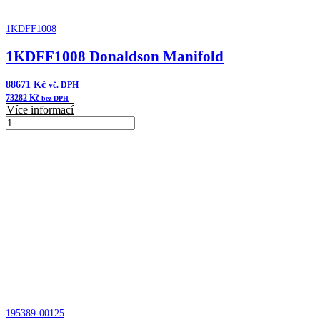
1KDFF1008
1KDFF1008 Donaldson Manifold
88671
Kč
vč. DPH
73282
Kč
bez DPH
Více informací
1KDFF1008
Donaldson
Přidat do košíku
Manifold
množství
195389-00125