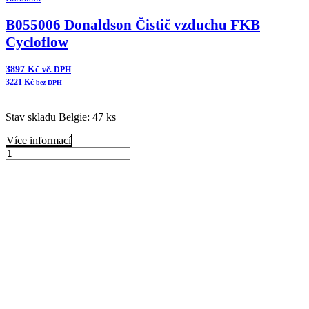
B055006 Donaldson Čistič vzduchu FKB
Cycloflow
3897
Kč
vč. DPH
3221
Kč
bez DPH
Stav skladu Belgie: 47 ks
Více informací
B055006
Donaldson
Přidat do košíku
Čistič
vzduchu
FKB
Cycloflow
množství