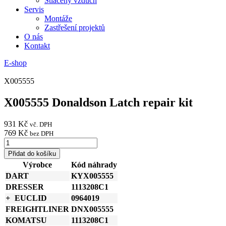
Stlačený vzduch
Servis
Montáže
Zastřešení projektů
O nás
Kontakt
E-shop
X005555
X005555 Donaldson Latch repair kit
931
Kč
vč. DPH
769
Kč
bez DPH
X005555
Donaldson
Přidat do košíku
Latch
Výrobce
Kód náhrady
repair
DART
KYX005555
kit
množství
DRESSER
1113208C1
EUCLID
0964019
FREIGHTLINER
DNX005555
KOMATSU
1113208C1