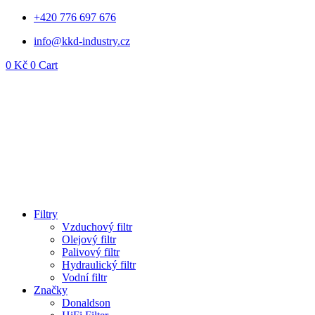
Přejít
+420 776 697 676
k
info@kkd-industry.cz
obsahu
0
Kč
0
Cart
Filtry
Vzduchový filtr
Olejový filtr
Palivový filtr
Hydraulický filtr
Vodní filtr
Značky
Donaldson