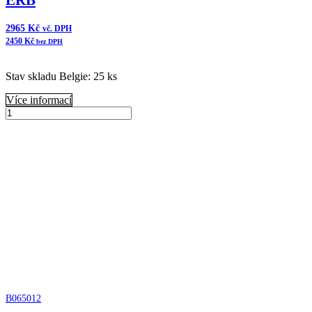
ERB
2965
Kč
vč. DPH
2450
Kč
bez DPH
Stav skladu Belgie: 25 ks
Více informací
B070005
Donaldson
Přidat do košíku
Vzduchový
filtr
komplet
ERB
množství
B065012