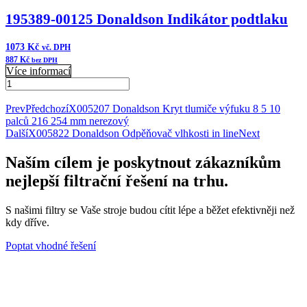
195389-00125 Donaldson Indikátor podtlaku
1073
Kč
vč. DPH
887
Kč
bez DPH
Více informací
195389-
00125
Přidat do košíku
Donaldson
Prev
Předchozí
X005207 Donaldson Kryt tlumiče výfuku 8 5 10
Indikátor
palců 216 254 mm nerezový
podtlaku
Další
X005822 Donaldson Odpěňovač vlhkosti in line
Next
množství
Naším cílem je poskytnout zákazníkům
nejlepší filtrační řešení na trhu.
S našimi filtry se Vaše stroje budou cítit lépe a běžet efektivněji než
kdy dříve.
Poptat vhodné řešení