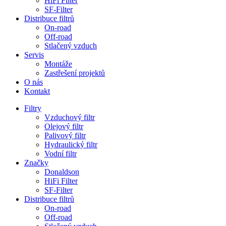
HiFi Filter
SF-Filter
Distribuce filtrů
On-road
Off-road
Stlačený vzduch
Servis
Montáže
Zastřešení projektů
O nás
Kontakt
Filtry
Vzduchový filtr
Olejový filtr
Palivový filtr
Hydraulický filtr
Vodní filtr
Značky
Donaldson
HiFi Filter
SF-Filter
Distribuce filtrů
On-road
Off-road