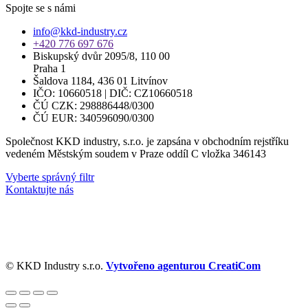
Spojte se s námi
info@kkd-industry.cz
+420 776 697 676
Biskupský dvůr 2095/8, 110 00
Praha 1
Šaldova 1184, 436 01 Litvínov
IČO: 10660518 | DIČ: CZ10660518
ČÚ CZK: 298886448/0300
ČÚ EUR: 340596090/0300
Společnost KKD industry, s.r.o. je zapsána v obchodním rejstříku
vedeném Městským soudem v Praze oddíl C vložka 346143
Vyberte správný filtr
Kontaktujte nás
© KKD Industry s.r.o.
Vytvořeno agenturou CreatiCom