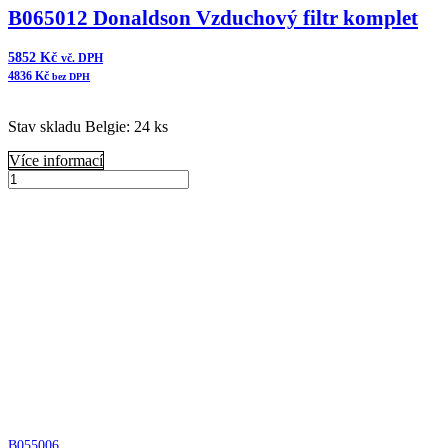
B065012 Donaldson Vzduchový filtr komplet
5852
Kč
vč. DPH
4836
Kč
bez DPH
Stav skladu Belgie: 24 ks
Více informací
B065012
Donaldson
Přidat do košíku
Vzduchový
filtr
komplet
množství
B055006