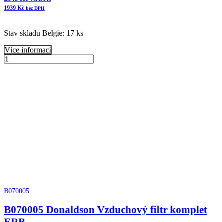
1939
Kč
bez DPH
Stav skladu Belgie: 17 ks
Více informací
B125021
Donaldson
Přidat do košíku
Vzduchový
filtr
komplet
množství
B070005
B070005 Donaldson Vzduchový filtr komplet