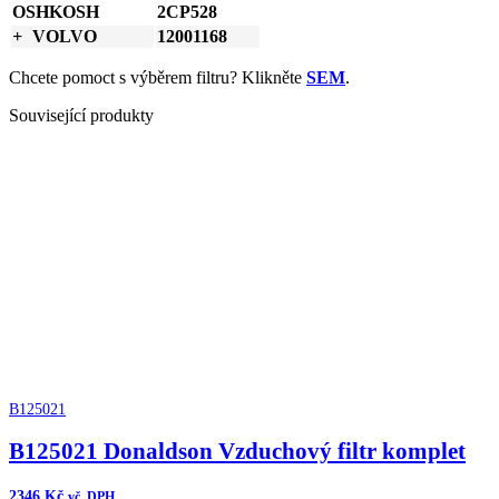
OSHKOSH
2CP528
VOLVO
12001168
Chcete pomoct s výběrem filtru? Klikněte
SEM
.
Související produkty
B125021
B125021 Donaldson Vzduchový filtr komplet
2346
Kč
vč. DPH