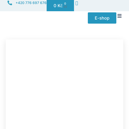
+420 776 697 676
0
0
Kč
E-shop
Distribuce f