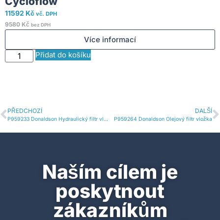
Cycloflow
11592
Kč
vč. DPH
S
9580
Kč
bez DPH
Více informací
Přidat do košíku
PŘEDCHOZÍ
DALŠÍ
P959233 Donaldson Hydraulický filtr vložka
P959264 Donaldson Olejový filtr vložka
Naším cílem je
poskytnout
zákazníkům