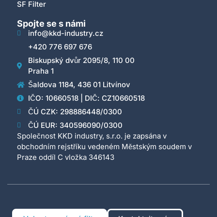
SF Filter
Spojte se s námi
info@kkd-industry.cz
+420 776 697 676
Biskupský dvůr 2095/8, 110 00
Praha 1
Šaldova 1184, 436 01 Litvínov
IČO: 10660518 | DIČ: CZ10660518
ČÚ CZK: 298886448/0300
ČÚ EUR: 340596090/0300
Společnost KKD industry, s.r.o. je zapsána v
obchodním rejstříku vedeném Městským soudem v
Praze oddíl C vložka 346143