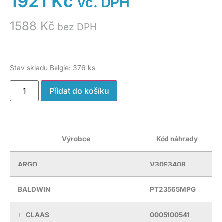
1921
Kč
vč. DPH
1588
Kč
bez DPH
Stav skladu Belgie: 376 ks
Přidat do košíku
Výrobce
Kód náhrady
ARGO
V3093408
BALDWIN
PT23565MPG
CLAAS
0005100541