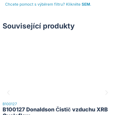
Chcete pomoct s výběrem filtru? Klikněte
SEM
.
Související produkty
B
B100127
2
B100127 Donaldson Čistič vzduchu XRB
2