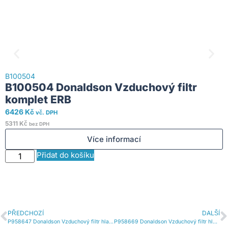
B100504
B
B100504 Donaldson Vzduchový filtr
komplet ERB
6426
Kč
1
vč. DPH
5311
Kč
9
bez DPH
Více informací
Přidat do košíku
PŘEDCHOZÍ
DALŠÍ
P958647 Donaldson Vzduchový filtr hlavní oválná vložka PowerCore
P958669 Donaldson Vzduchový filtr hlavní oválná vložka PowerCore