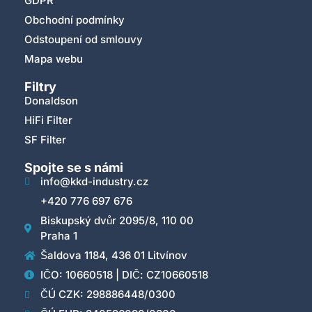
GDPR
Obchodní podmínky
Odstoupení od smlouvy
Mapa webu
Filtry
Donaldson
HiFi Filter
SF Filter
Spojte se s námi
info@kkd-industry.cz
+420 776 697 676
Biskupský dvůr 2095/8, 110 00
Praha 1
Šaldova 1184, 436 01 Litvínov
IČO: 10660518 | DIČ: CZ10660518
ČÚ CZK: 298886448/0300