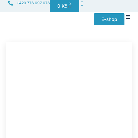
+420 776 697 676
0
0
Kč
E-shop
Distribuce f