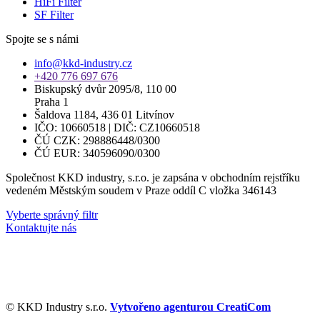
HiFi Filter
SF Filter
Spojte se s námi
info@kkd-industry.cz
+420 776 697 676
Biskupský dvůr 2095/8, 110 00
Praha 1
Šaldova 1184, 436 01 Litvínov
IČO: 10660518 | DIČ: CZ10660518
ČÚ CZK: 298886448/0300
ČÚ EUR: 340596090/0300
Společnost KKD industry, s.r.o. je zapsána v obchodním rejstříku
vedeném Městským soudem v Praze oddíl C vložka 346143
Vyberte správný filtr
Kontaktujte nás
© KKD Industry s.r.o.
Vytvořeno agenturou CreatiCom