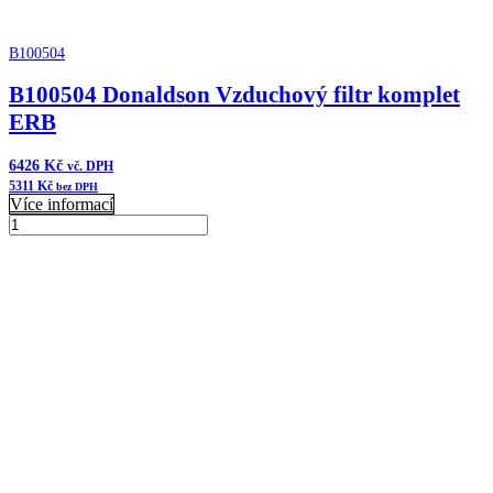
B100504
B100504 Donaldson Vzduchový filtr komplet
ERB
6426
Kč
vč. DPH
5311
Kč
bez DPH
Více informací
B100504
Donaldson
Přidat do košíku
Vzduchový
filtr
komplet
ERB
množství