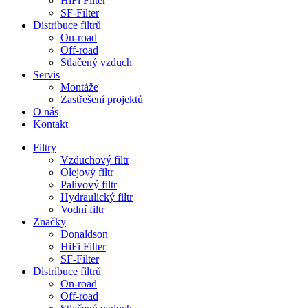
HiFi Filter
SF-Filter
Distribuce filtrů
On-road
Off-road
Stlačený vzduch
Servis
Montáže
Zastřešení projektů
O nás
Kontakt
Filtry
Vzduchový filtr
Olejový filtr
Palivový filtr
Hydraulický filtr
Vodní filtr
Značky
Donaldson
HiFi Filter
SF-Filter
Distribuce filtrů
On-road
Off-road