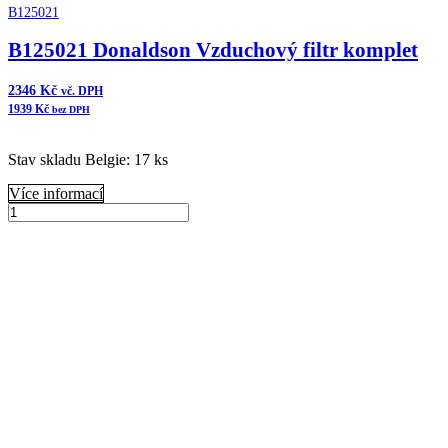
B125021
B125021 Donaldson Vzduchový filtr komplet
2346
Kč
vč. DPH
1939
Kč
bez DPH
Stav skladu Belgie: 17 ks
Více informací
B125021
Donaldson
Přidat do košíku
Vzduchový
filtr
komplet
množství