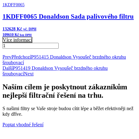
1KDFF0065
1KDFF0065 Donaldson Sada palivového filtru
132628
Kč
vč. DPH
109610
Kč
bez DPH
Více informací
1KDFF0065
Donaldson
Přidat do košíku
Sada
Prev
Předchozí
P951415 Donaldson Vysoušeč brzdného okruhu
palivového
šroubovací
filtru
Další
P951419 Donaldson Vysoušeč brzdného okruhu
množství
šroubovací
Next
Naším cílem je poskytnout zákazníkům
nejlepší filtrační řešení na trhu.
S našimi filtry se Vaše stroje budou cítit lépe a běžet efektivněji než
kdy dříve.
Poptat vhodné řešení