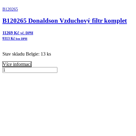
B120265
B120265 Donaldson Vzduchový filtr komplet
11269
Kč
vč. DPH
9313
Kč
bez DPH
Stav skladu Belgie: 13 ks
Více informací
B120265
Donaldson
Přidat do košíku
Vzduchový
filtr
komplet
množství