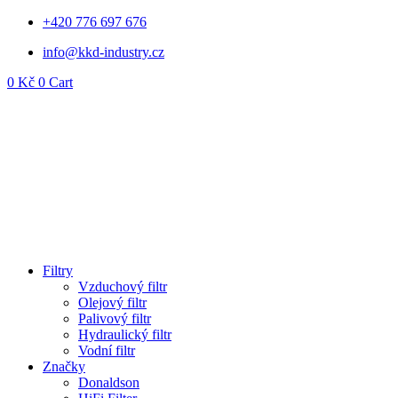
Přejít
+420 776 697 676
k
info@kkd-industry.cz
obsahu
0
Kč
0
Cart
Filtry
Vzduchový filtr
Olejový filtr
Palivový filtr
Hydraulický filtr
Vodní filtr
Značky
Donaldson