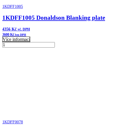
1KDFF1005
1KDFF1005 Donaldson Blanking plate
4356
Kč
vč. DPH
3600
Kč
bez DPH
Více informací
1KDFF1005
Donaldson
Přidat do košíku
Blanking
plate
množství
1KDFF0078