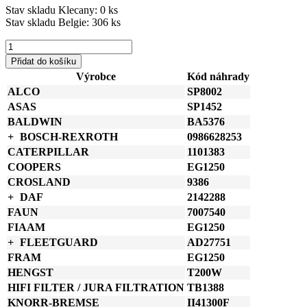
Stav skladu Klecany: 0 ks
Stav skladu Belgie: 306 ks
P951417
Donaldson
Přidat do košíku
Vysoušeč
Výrobce
Kód náhrady
brzdného
ALCO
SP8002
okruhu
šroubovací
ASAS
SP1452
množství
BALDWIN
BA5376
BOSCH-REXROTH
0986628253
CATERPILLAR
1101383
COOPERS
EG1250
CROSLAND
9386
DAF
2142288
FAUN
7007540
FIAAM
EG1250
FLEETGUARD
AD27751
FRAM
EG1250
HENGST
T200W
HIFI FILTER / JURA FILTRATION
TB1388
KNORR-BREMSE
II41300F