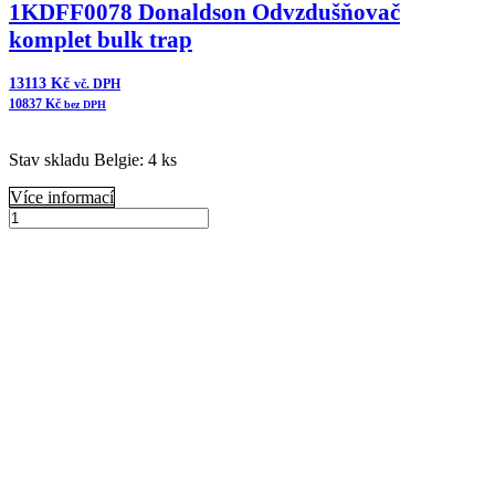
1KDFF0078 Donaldson Odvzdušňovač
komplet bulk trap
13113
Kč
vč. DPH
10837
Kč
bez DPH
Stav skladu Belgie: 4 ks
Více informací
1KDFF0078
Donaldson
Přidat do košíku
Odvzdušňovač
komplet
bulk
trap
množství