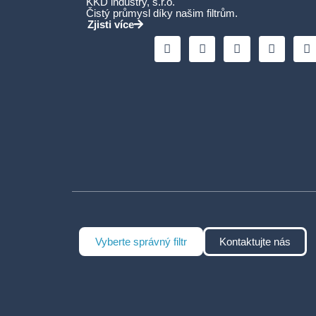
KKD industry, s.r.o.
Čistý průmysl díky našim filtrům.
Zjisti více
Vyberte správný filtr
Kontaktujte nás