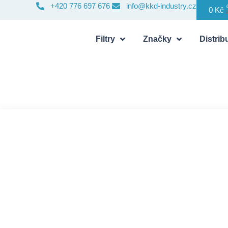
+420 776 697 676
info@kkd-industry.cz
0
Kč
Filtry
Značky
Distribu