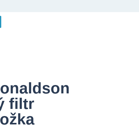
Donaldson
filtr
ložka
l