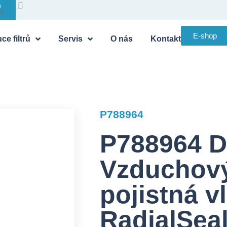
0
E-shop
ce filtrů
Servis
O nás
Kontakt
P788964
P788964 
Vzduchový 
pojistná v
RadialSea