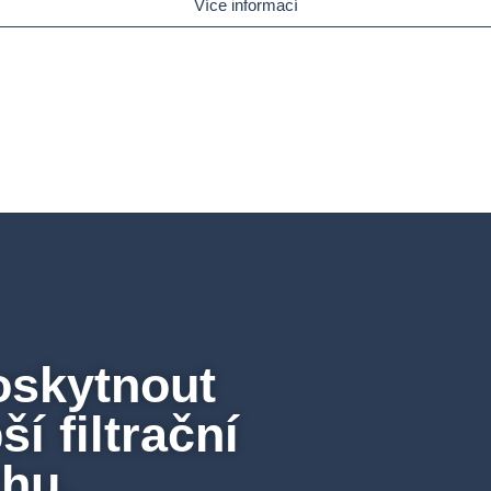
Více informací
oskytnout
í filtrační
rhu.