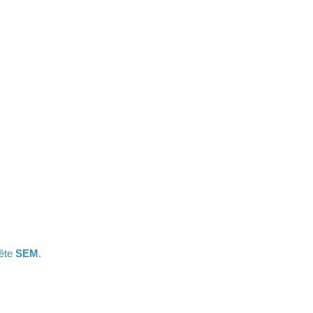
něte
SEM
.