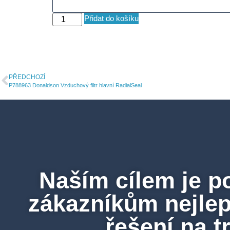
Přidat do košíku
PŘEDCHOZÍ
P788963 Donaldson Vzduchový filtr hlavní RadialSeal
Naším cílem je p
zákazníkům nejlepš
řešení na t