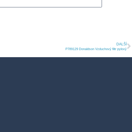
DALŠÍ
P789129 Donaldson Vzduchový filtr pylový