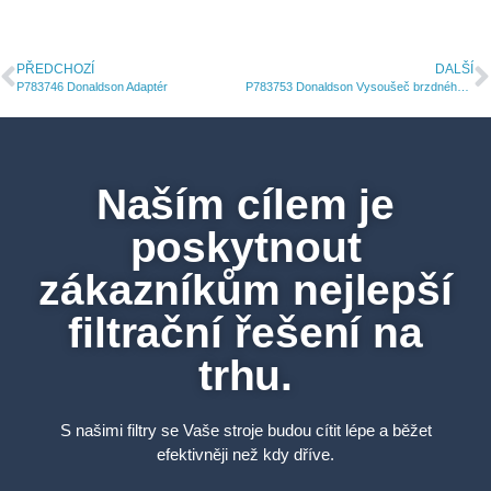
PŘEDCHOZÍ
DALŠÍ
P783746 Donaldson Adaptér
P783753 Donaldson Vysoušeč brzdného okruhu šroubovací
Naším cílem je
poskytnout
zákazníkům nejlepší
filtrační řešení na
trhu.
S našimi filtry se Vaše stroje budou cítit lépe a běžet
efektivněji než kdy dříve.