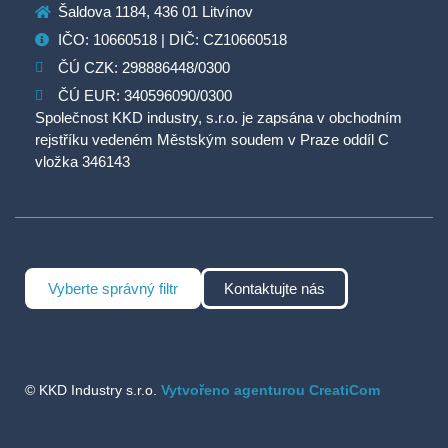
Šaldova 1184, 436 01 Litvínov
IČO: 10660518 | DIČ: CZ10660518
ČÚ CZK: 298886448/0300
ČÚ EUR: 340596090/0300
Společnost KKD industry, s.r.o. je zapsána v obchodním
rejstříku vedeném Městským soudem v Praze oddíl C
vložka 346143
Vyberte správný filtr
Kontaktujte nás
© KKD Industry s.r.o.
Vytvořeno agenturou CreatiCom