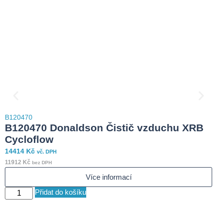
B120470
B
B120470 Donaldson Čistič vzduchu XRB
Cycloflow
14414
Kč
6
vč. DPH
11912
Kč
5
bez DPH
Více informací
Přidat do košíku