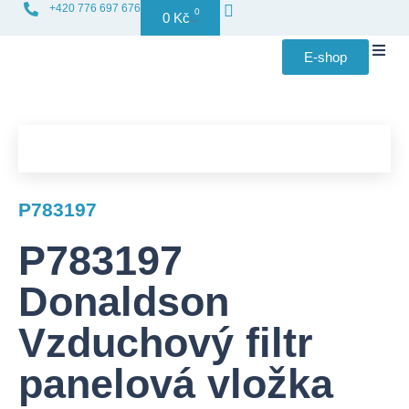
+420 776 697 676
0
0
Kč
E-shop
Distribuce f
P783197
P783197
Donaldson
Vzduchový filtr
panelová vložka