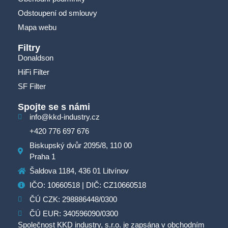
Odstoupení od smlouvy
Mapa webu
Filtry
Donaldson
HiFi Filter
SF Filter
Spojte se s námi
info@kkd-industry.cz
+420 776 697 676
Biskupský dvůr 2095/8, 110 00
Praha 1
Šaldova 1184, 436 01 Litvínov
IČO: 10660518 | DIČ: CZ10660518
ČÚ CZK: 298886448/0300
ČÚ EUR: 340596090/0300
Společnost KKD industry, s.r.o. je zapsána v obchodním