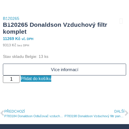
B120265
B
B120265 Donaldson Vzduchový filtr
komplet
11269
Kč
7
vč. DPH
9313
Kč
6
bez DPH
Stav skladu Belgie: 13 ks
S
Více informací
Přidat do košíku
PŘEDCHOZÍ
DALŠÍ
P783184 Donaldson Odlučovač vzduchu a oleje
P783198 Donaldson Vzduchový filtr panelová vložka