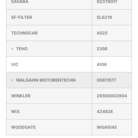
SAVARA
92378017
SF-FILTER
SL6219
TECHNOCAR
A525
TEHO
2356
VIC
A108
WALGAHN-MOTORENTECHN
00811577
WINKLER
26500002904
WIX
42482E
WOODGATE
WGA1045