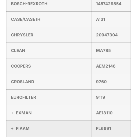
BOSCH-REXROTH
1457429854
CASE/CASE IH
A131
CHRYSLER
20947304
CLEAN
MA785
COOPERS
AEM2146
CROSLAND
9760
EUROFILTER
9119
EXMAN
AE18110
FIAAM
FL6691