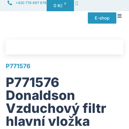
+420 776 697 676
0
0
Kč
E-shop
Distribuce f
P771576
P771576
Donaldson
Vzduchový filtr
hlavní vložka