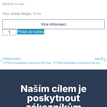
9313
Kč
2
bez DPH
Stav skladu Belgie: 13 ks
S
Více informací
Přidat do košíku
PŘEDCHOZÍ
DALŠÍ
P771574 Donaldson Vzduchový filtr hlavní vložka
P771582 Donaldson Vzduchový filtr hlavní vložka
Naším cílem je
poskytnout