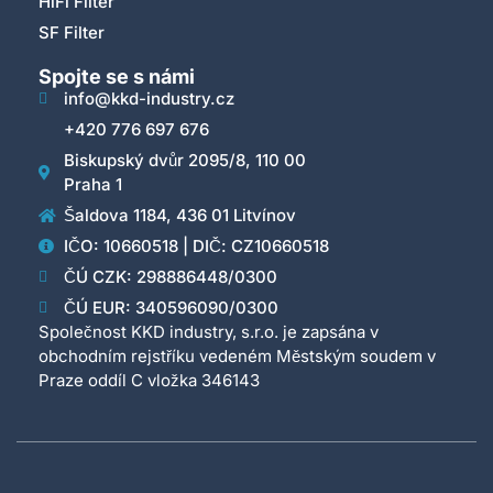
HiFi Filter
SF Filter
Spojte se s námi
info@kkd-industry.cz
+420 776 697 676
Biskupský dvůr 2095/8, 110 00
Praha 1
Šaldova 1184, 436 01 Litvínov
IČO: 10660518 | DIČ: CZ10660518
ČÚ CZK: 298886448/0300
ČÚ EUR: 340596090/0300
Společnost KKD industry, s.r.o. je zapsána v
obchodním rejstříku vedeném Městským soudem v
Praze oddíl C vložka 346143