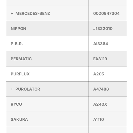
MERCEDES-BENZ
0020947304
NIPPON
J1322010
P.B.R.
AI3364
PERMATIC
FA3119
PURFLUX
A205
PUROLATOR
A47488
RYCO
A240X
SAKURA
A1110