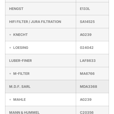
HENGST
E133L
HIFI FILTER / JURA FILTRATION
SA14525
KNECHT
AG239
LOESING
024042
LUBER-FINER
LAF8633
M-FILTER
MA6766
M.D.F. SARL
MDA3368
MAHLE
AG239
MANN & HUMMEL
C20356