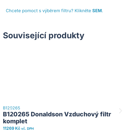
Chcete pomoct s výběrem filtru? Klikněte
SEM
.
Související produkty
B120265
B
B120265 Donaldson Vzduchový filtr
komplet
11269
Kč
2
vč. DPH