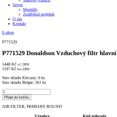
Stlačený vzduch
Servis
Montáže
Zastřešení projektů
O nás
Kontakt
E-shop
P771529
P771529 Donaldson Vzduchový filtr hlavní
1448
Kč
vč. DPH
1197
Kč
bez DPH
Stav skladu Klecany: 0 ks
Stav skladu Belgie: 561 ks
P771529
Donaldson
Přidat do košíku
Vzduchový
filtr
AIR FILTER, PRIMARY ROUND
hlavní
vložka
Výrobce
Kód náhrady