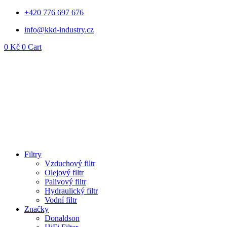
Přejít
+420 776 697 676
k
info@kkd-industry.cz
obsahu
0
Kč
0
Cart
Filtry
Vzduchový filtr
Olejový filtr
Palivový filtr
Hydraulický filtr
Vodní filtr
Značky
Donaldson