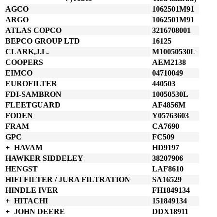
množství
AGCO
1062501M91
ARGO
1062501M91
ATLAS COPCO
3216708001
BEPCO GROUP LTD
16125
CLARK,J.L.
M10050530L
COOPERS
AEM2138
EIMCO
04710049
EUROFILTER
440503
FDI-SAMBRON
10050530L
FLEETGUARD
AF4856M
FODEN
Y05763603
FRAM
CA7690
GPC
FC509
HAVAM
HD9197
HAWKER SIDDELEY
38207906
HENGST
LAF8610
HIFI FILTER / JURA FILTRATION
SA16529
HINDLE IVER
FH1849134
HITACHI
151849134
JOHN DEERE
DDX18911