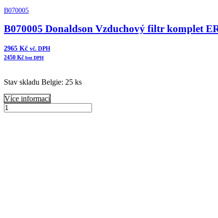
B070005
B070005 Donaldson Vzduchový filtr komplet E
2965
Kč
vč. DPH
2450
Kč
bez DPH
Stav skladu Belgie: 25 ks
Více informací
B070005
Donaldson
Přidat do košíku
Vzduchový
filtr
komplet
ERB
množství