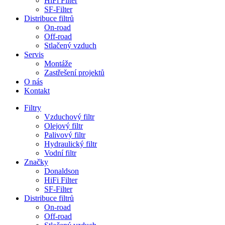
HiFi Filter
SF-Filter
Distribuce filtrů
On-road
Off-road
Stlačený vzduch
Servis
Montáže
Zastřešení projektů
O nás
Kontakt
Filtry
Vzduchový filtr
Olejový filtr
Palivový filtr
Hydraulický filtr
Vodní filtr
Značky
Donaldson
HiFi Filter
SF-Filter
Distribuce filtrů
On-road
Off-road