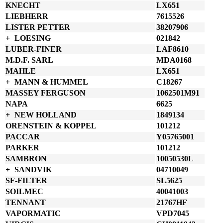
KNECHT
LX651
LIEBHERR
7615526
LISTER PETTER
38207906
LOESING
021842
LUBER-FINER
LAF8610
M.D.F. SARL
MDA0168
MAHLE
LX651
MANN & HUMMEL
C18267
MASSEY FERGUSON
1062501M91
NAPA
6625
NEW HOLLAND
1849134
ORENSTEIN & KOPPEL
101212
PACCAR
Y05765001
PARKER
101212
SAMBRON
10050530L
SANDVIK
04710049
SF-FILTER
SL5625
SOILMEC
40041003
TENNANT
21767HF
VAPORMATIC
VPD7045