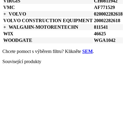
VIRGIS
CH0811942
VMC
AF771529
VOLVO
020002282618
VOLVO CONSTRUCTION EQUIPMENT
20002282618
WALGAHN-MOTORENTECHN
811541
WIX
46625
WOODGATE
WGA1042
Chcete pomoct s výběrem filtru? Klikněte
SEM
.
Související produkty