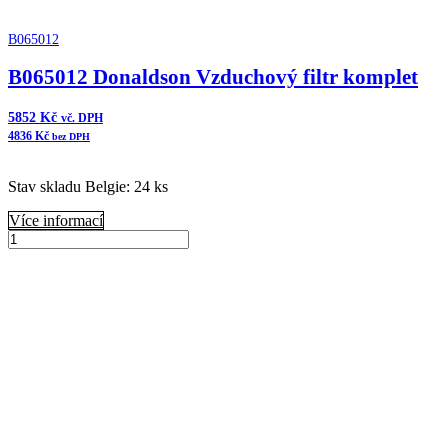
B065012
B065012 Donaldson Vzduchový filtr komplet
5852
Kč
vč. DPH
4836
Kč
bez DPH
Stav skladu Belgie: 24 ks
Více informací
B065012
Donaldson
Přidat do košíku
Vzduchový
filtr
komplet
množství