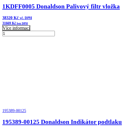
1KDFF0005 Donaldson Palivový filtr vložka
38320
Kč
vč. DPH
31669
Kč
bez DPH
Více informací
1KDFF0005
Donaldson
Přidat do košíku
Palivový
filtr
vložka
množství
195389-00125
195389-00125 Donaldson Indikátor podtlaku