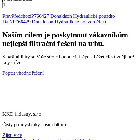
135578-
08420
Přidat do košíku
Donaldson
Prev
Předchozí
P766427 Donaldson Hydraulické pouzdro
Indikátor
Další
P766429 Donaldson Hydraulické pouzdro
Next
podtlaku
množství
Naším cílem je poskytnout zákazníkům
nejlepší filtrační řešení na trhu.
S našimi filtry se Vaše stroje budou cítit lépe a běžet efektivněji než
kdy dříve.
Poptat vhodné řešení
KKD industry, s.r.o.
Čistý průmysl díky našim filtrům.
Zjisti více