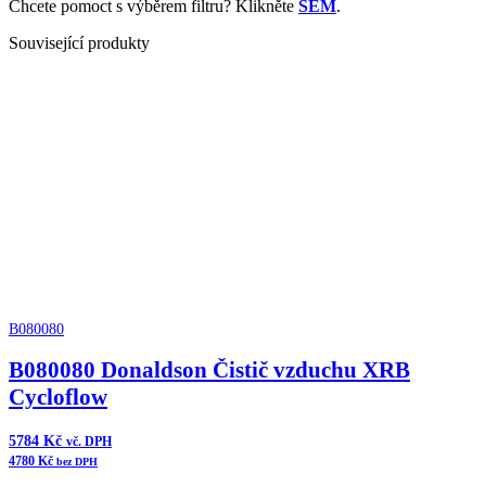
Chcete pomoct s výběrem filtru? Klikněte
SEM
.
Související produkty
B080080
B080080 Donaldson Čistič vzduchu XRB
Cycloflow
5784
Kč
vč. DPH
4780
Kč
bez DPH