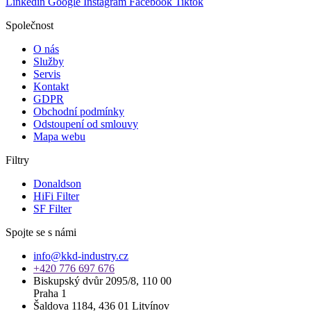
Linkedin
Google
Instagram
Facebook
Tiktok
Společnost
O nás
Služby
Servis
Kontakt
GDPR
Obchodní podmínky
Odstoupení od smlouvy
Mapa webu
Filtry
Donaldson
HiFi Filter
SF Filter
Spojte se s námi
info@kkd-industry.cz
+420 776 697 676
Biskupský dvůr 2095/8, 110 00
Praha 1
Šaldova 1184, 436 01 Litvínov