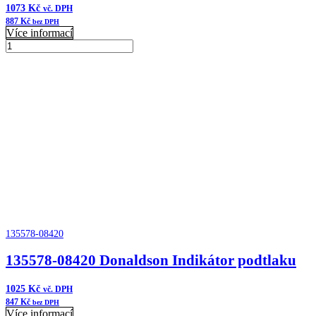
1073
Kč
vč. DPH
887
Kč
bez DPH
Více informací
195389-
00125
Přidat do košíku
Donaldson
Indikátor
podtlaku
množství
135578-08420
135578-08420 Donaldson Indikátor podtlaku
1025
Kč
vč. DPH
847
Kč
bez DPH
Více informací