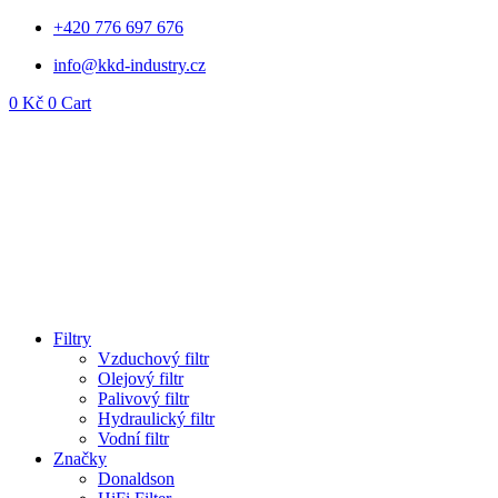
Přejít
+420 776 697 676
k
info@kkd-industry.cz
obsahu
0
Kč
0
Cart
Filtry
Vzduchový filtr
Olejový filtr
Palivový filtr
Hydraulický filtr
Vodní filtr
Značky
Donaldson