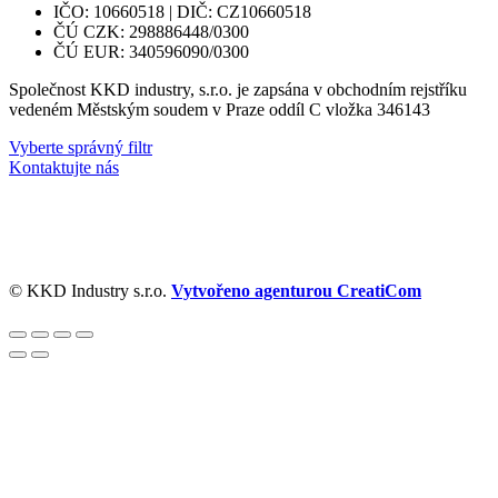
IČO: 10660518 | DIČ: CZ10660518
ČÚ CZK: 298886448/0300
ČÚ EUR: 340596090/0300
Společnost KKD industry, s.r.o. je zapsána v obchodním rejstříku
vedeném Městským soudem v Praze oddíl C vložka 346143
Vyberte správný filtr
Kontaktujte nás
© KKD Industry s.r.o.
Vytvořeno agenturou CreatiCom