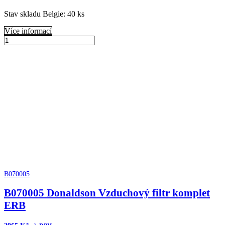
Stav skladu Belgie: 40 ks
Více informací
B080080
Donaldson
Přidat do košíku
Čistič
vzduchu
XRB
Cycloflow
množství
B070005
B070005 Donaldson Vzduchový filtr komplet
ERB