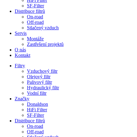
HiFi Filter
SF-Filter
Distribuce filtrů
On-road
Off-road
Stlačený vzduch
Servis
Montáže
Zastřešení projektů
O nás
Kontakt
Filtry
Vzduchový filtr
Olejový filtr
Palivový filtr
Hydraulický filtr
Vodní filtr
Značky
Donaldson
HiFi Filter
SF-Filter
Distribuce filtrů
On-road
Off-road