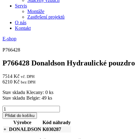
Stlačený vzduch
Servis
Montáže
Zastřešení projektů
O nás
Kontakt
E-shop
P766428
P766428 Donaldson Hydraulické pouzdro
7514
Kč
vč. DPH
6210
Kč
bez DPH
Stav skladu Klecany: 0 ks
Stav skladu Belgie: 49 ks
P766428
Donaldson
Přidat do košíku
Hydraulické
Výrobce
Kód náhrady
pouzdro
DONALDSON
K030287
množství