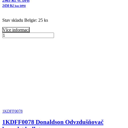
2965
Kč
vč. DPH
2450
Kč
bez DPH
Stav skladu Belgie: 25 ks
Více informací
B070005
Donaldson
Přidat do košíku
Vzduchový
filtr
komplet
ERB
množství
1KDFF0078
1KDFF0078 Donaldson Odvzdušňovač