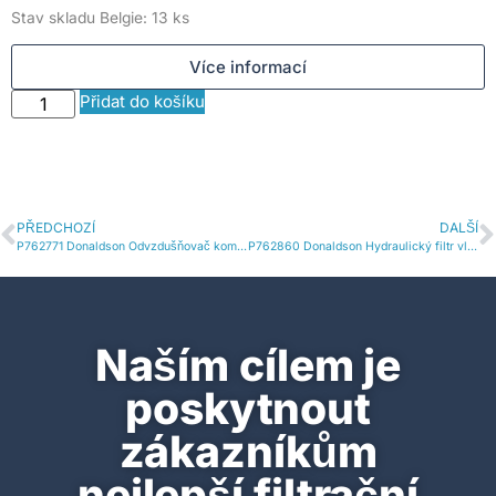
Stav skladu Belgie: 13 ks
S
Více informací
Přidat do košíku
PŘEDCHOZÍ
DALŠÍ
P762771 Donaldson Odvzdušňovač komplet
P762860 Donaldson Hydraulický filtr vložka
Naším cílem je
poskytnout
zákazníkům
nejlepší filtrační