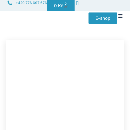
+420 776 697 676
0
0
Kč
E-shop
Distribuce f