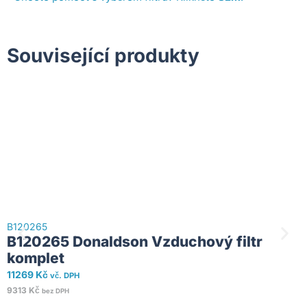
Související produkty
B120265
B
B120265 Donaldson Vzduchový filtr
komplet
11269
Kč
7
vč. DPH
9313
Kč
6
bez DPH