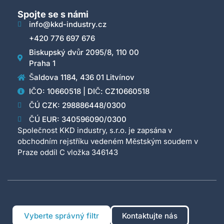
Spojte se s námi
info@kkd-industry.cz
+420 776 697 676
Biskupský dvůr 2095/8, 110 00
Praha 1
Šaldova 1184, 436 01 Litvínov
IČO: 10660518 | DIČ: CZ10660518
ČÚ CZK: 298886448/0300
ČÚ EUR: 340596090/0300
Společnost KKD industry, s.r.o. je zapsána v
obchodním rejstříku vedeném Městským soudem v
Praze oddíl C vložka 346143
Vyberte správný filtr
Kontaktujte nás