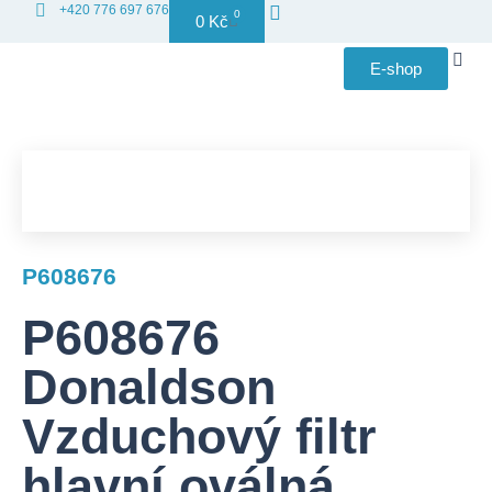
+420 776 697 676
0
0
Kč
E-shop
Distribuce
P608676
P608676
Donaldson
Vzduchový filtr
hlavní oválná