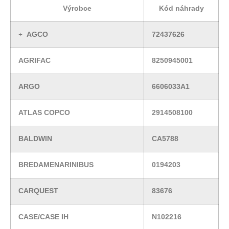
Výrobce
Kód náhrady
AGCO
72437626
AGRIFAC
8250945001
ARGO
6606033A1
ATLAS COPCO
2914508100
BALDWIN
CA5788
BREDAMENARINIBUS
0194203
CARQUEST
83676
CASE/CASE IH
N102216