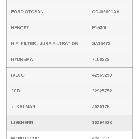
FORD OTOSAN
CC469601AA
HENGST
E1580L
HIFI FILTER / JURA FILTRATION
SA16473
HYDREMA
7100329
IVECO
42569259
JCB
32925752
KALMAR
J030175
LIEBHERR
10294938
MANITOWOC
4241157