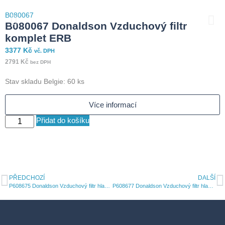
B080067
B
B080067 Donaldson Vzduchový filtr
komplet ERB
3377
Kč
3
vč. DPH
2791
Kč
2
bez DPH
Stav skladu Belgie: 60 ks
S
Více informací
Přidat do košíku
PŘEDCHOZÍ
DALŠÍ
P608675 Donaldson Vzduchový filtr hlavní oválná vložka PowerCore
P608677 Donaldson Vzduchový filtr hlavní oválná vložka PowerCore