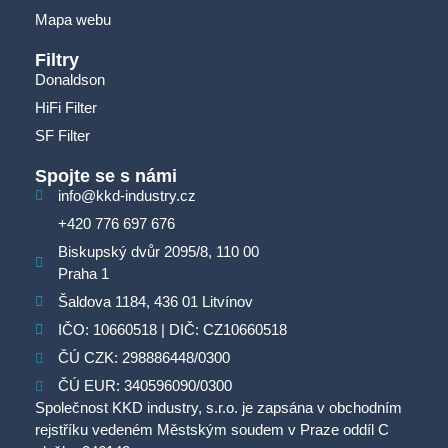
Mapa webu
Filtry
Donaldson
HiFi Filter
SF Filter
Spojte se s námi
info@kkd-industry.cz
+420 776 697 676
Biskupský dvůr 2095/8, 110 00
Praha 1
Šaldova 1184, 436 01 Litvínov
IČO: 10660518 | DIČ: CZ10660518
ČÚ CZK: 298886448/0300
ČÚ EUR: 340596090/0300
Společnost KKD industry, s.r.o. je zapsána v obchodním
rejstříku vedeném Městským soudem v Praze oddíl C