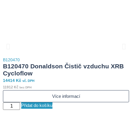
B
B120470
7
B120470 Donaldson Čistič vzduchu XRB
6
Cycloflow
14414
Kč
vč. DPH
S
11912
Kč
bez DPH
Více informací
Přidat do košíku