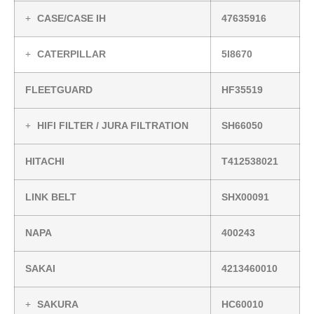
CASE/CASE IH
47635916
CATERPILLAR
5I8670
FLEETGUARD
HF35519
HIFI FILTER / JURA FILTRATION
SH66050
HITACHI
T412538021
LINK BELT
SHX00091
NAPA
400243
SAKAI
4213460010
SAKURA
HC60010