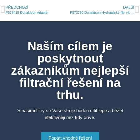
PŘEDCHOZÍ
DALŠÍ
P573415 Donaldson Adaptér
P573730 Donaldson Hydraulický filtr vložka DT
Naším cílem je
poskytnout
zákazníkům nejlepší
filtrační řešení na
trhu.
S našimi filtry se Vaše stroje budou cítit lépe a běžet
efektivněji než kdy dříve.
Poptat vhodné řešení