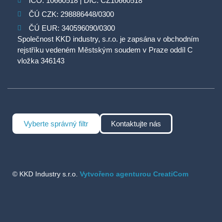
IČO: 10660518 | DIČ: CZ10660518
ČÚ CZK: 298886448/0300
ČÚ EUR: 340596090/0300
Společnost KKD industry, s.r.o. je zapsána v obchodním
rejstříku vedeném Městským soudem v Praze oddíl C
vložka 346143
Vyberte správný filtr
Kontaktujte nás
© KKD Industry s.r.o.
Vytvořeno agenturou CreatiCom