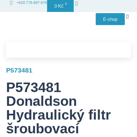
+420 776 697 676
0
0
Kč
E-shop
Distribuce
P573481
P573481
Donaldson
Hydraulický filtr
šroubovací