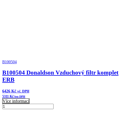
B100504
B100504 Donaldson Vzduchový filtr komplet
ERB
6426
Kč
vč. DPH
5311
Kč
bez DPH
Více informací
B100504
Donaldson
Přidat do košíku
Vzduchový
filtr
komplet