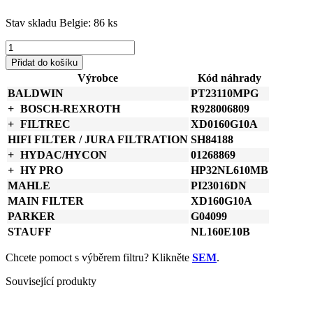
Stav skladu Belgie: 86 ks
P571371
Donaldson
Přidat do košíku
Hydraulický
Výrobce
Kód náhrady
filtr
BALDWIN
PT23110MPG
vložka
DT
BOSCH-REXROTH
R928006809
množství
FILTREC
XD0160G10A
HIFI FILTER / JURA FILTRATION
SH84188
HYDAC/HYCON
01268869
HY PRO
HP32NL610MB
MAHLE
PI23016DN
MAIN FILTER
XD160G10A
PARKER
G04099
STAUFF
NL160E10B
Chcete pomoct s výběrem filtru? Klikněte
SEM
.
Související produkty