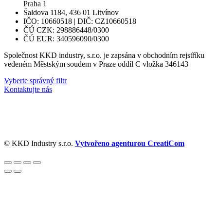
Praha 1
Šaldova 1184, 436 01 Litvínov
IČO: 10660518 | DIČ: CZ10660518
ČÚ CZK: 298886448/0300
ČÚ EUR: 340596090/0300
Společnost KKD industry, s.r.o. je zapsána v obchodním rejstříku
vedeném Městským soudem v Praze oddíl C vložka 346143
Vyberte správný filtr
Kontaktujte nás
© KKD Industry s.r.o.
Vytvořeno agenturou CreatiCom