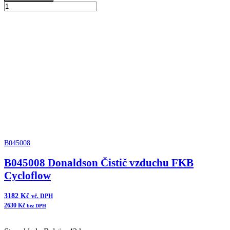
B055006
Donaldson
Přidat do košíku
Čistič
vzduchu
FKB
Cycloflow
množství
B045008
B045008 Donaldson Čistič vzduchu FKB
Cycloflow
3182
Kč
vč. DPH
2630
Kč
bez DPH