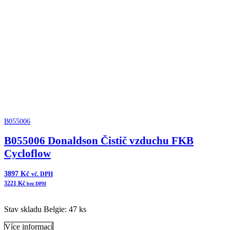
Čistič
vzduchu
XRB
Cycloflow
množství
B055006
B055006 Donaldson Čistič vzduchu FKB
Cycloflow
3897
Kč
vč. DPH
3221
Kč
bez DPH
Stav skladu Belgie: 47 ks
Více informací