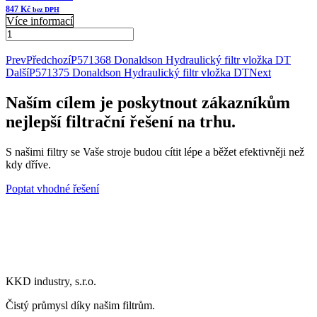
847
Kč
bez DPH
Více informací
135578-
08420
Přidat do košíku
Donaldson
Prev
Předchozí
P571368 Donaldson Hydraulický filtr vložka DT
Indikátor
Další
P571375 Donaldson Hydraulický filtr vložka DT
Next
podtlaku
množství
Naším cílem je poskytnout zákazníkům
nejlepší filtrační řešení na trhu.
S našimi filtry se Vaše stroje budou cítit lépe a běžet efektivněji než
kdy dříve.
Poptat vhodné řešení
KKD industry, s.r.o.
Čistý průmysl díky našim filtrům.