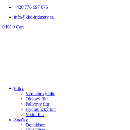
Přejít
+420 776 697 676
k
info@kkd-industry.cz
obsahu
0
Kč
0
Cart
Filtry
Vzduchový filtr
Olejový filtr
Palivový filtr
Hydraulický filtr
Vodní filtr
Značky
Donaldson