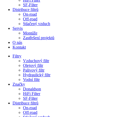
HiFi Filter
SF-Filter
Distribuce filtrů
On-road
Off-road
Stlačený vzduch
Servis
Montáže
Zastřešení projektů
O nás
Kontakt
Filtry
Vzduchový filtr
Olejový filtr
Palivový filtr
Hydraulický filtr
Vodní filtr
Značky
Donaldson
HiFi Filter
SF-Filter
Distribuce filtrů
On-road
Off-road