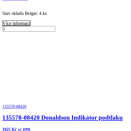
Stav skladu Belgie: 4 ks
Více informací
1KDFF0078
Donaldson
Přidat do košíku
Odvzdušňovač
komplet
bulk
trap
množství
135578-08420
135578-08420 Donaldson Indikátor podtlaku
1025
Kč
vč. DPH