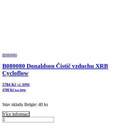
ERB
množství
B080080
B080080 Donaldson Čistič vzduchu XRB
Cycloflow
5784
Kč
vč. DPH
4780
Kč
bez DPH
Stav skladu Belgie: 40 ks
Více informací
B080080
Donaldson
Přidat do košíku