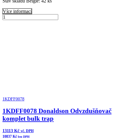
Stav skladu Belgie: 42 ks
Více informací
B045008
Donaldson
Přidat do košíku
Čistič
vzduchu
FKB
Cycloflow
množství
1KDFF0078
1KDFF0078 Donaldson Odvzdušňovač
komplet bulk trap
13113
Kč
vč. DPH
10837
Kč
bez DPH