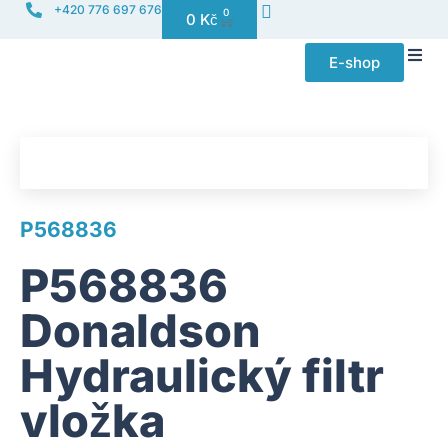
+420 776 697 676
0
0
Kč
E-shop
Distribuce f
P568836
P568836
Donaldson
Hydraulický filtr
vložka