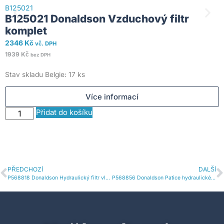
B125021
B125021 Donaldson Vzduchový filtr
komplet
B
2346
Kč
vč. DPH
1939
Kč
bez DPH
1
Stav skladu Belgie: 17 ks
1
Více informací
Přidat do košíku
PŘEDCHOZÍ
DALŠÍ
P568818 Donaldson Hydraulický filtr vložka DT
P568856 Donaldson Patice hydraulického filtru