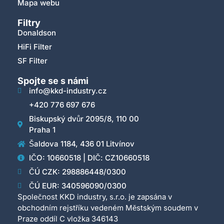
Mapa webu
Filtry
Donaldson
HiFi Filter
SF Filter
Spojte se s námi
info@kkd-industry.cz
+420 776 697 676
Biskupský dvůr 2095/8, 110 00
Praha 1
Šaldova 1184, 436 01 Litvínov
IČO: 10660518 | DIČ: CZ10660518
ČÚ CZK: 298886448/0300
ČÚ EUR: 340596090/0300
Společnost KKD industry, s.r.o. je zapsána v
obchodním rejstříku vedeném Městským soudem v
Praze oddíl C vložka 346143