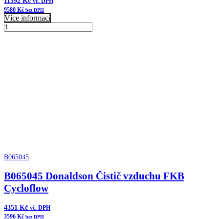
11592
Kč
vč. DPH
9580
Kč
bez DPH
Více informací
B100127
Donaldson
Přidat do košíku
Čistič
vzduchu
XRB
Cycloflow
množství
B065045
B065045 Donaldson Čistič vzduchu FKB
Cycloflow
4351
Kč
vč. DPH
3596
Kč
bez DPH