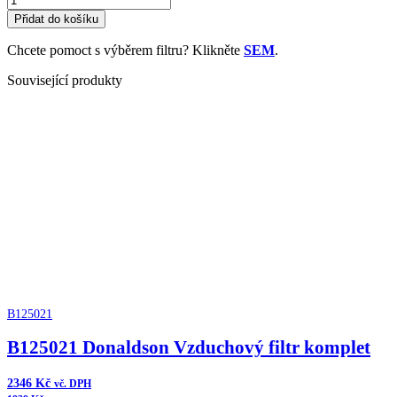
Donaldson
Přidat do košíku
Patice
hydraulického
Chcete pomoct s výběrem filtru? Klikněte
SEM
.
filtru
množství
Související produkty
B125021
B125021 Donaldson Vzduchový filtr komplet
2346
Kč
vč. DPH