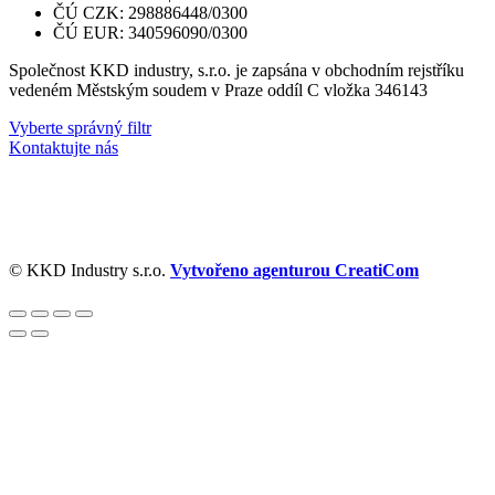
ČÚ CZK: 298886448/0300
ČÚ EUR: 340596090/0300
Společnost KKD industry, s.r.o. je zapsána v obchodním rejstříku
vedeném Městským soudem v Praze oddíl C vložka 346143
Vyberte správný filtr
Kontaktujte nás
© KKD Industry s.r.o.
Vytvořeno agenturou CreatiCom