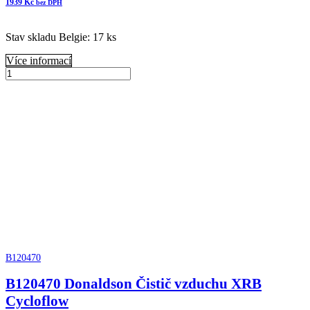
1939
Kč
bez DPH
Stav skladu Belgie: 17 ks
Více informací
B125021
Donaldson
Přidat do košíku
Vzduchový
filtr
komplet
množství
B120470
B120470 Donaldson Čistič vzduchu XRB
Cycloflow