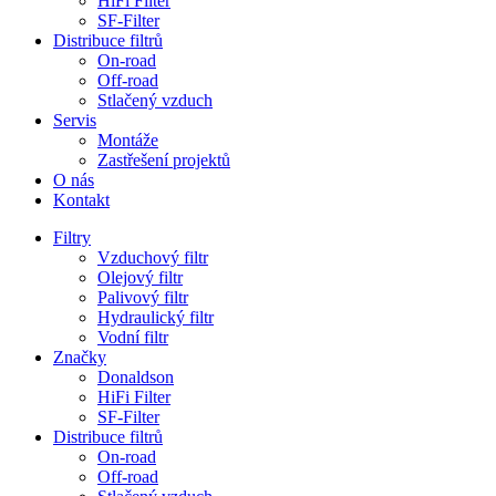
HiFi Filter
SF-Filter
Distribuce filtrů
On-road
Off-road
Stlačený vzduch
Servis
Montáže
Zastřešení projektů
O nás
Kontakt
Filtry
Vzduchový filtr
Olejový filtr
Palivový filtr
Hydraulický filtr
Vodní filtr
Značky
Donaldson
HiFi Filter
SF-Filter
Distribuce filtrů
On-road
Off-road