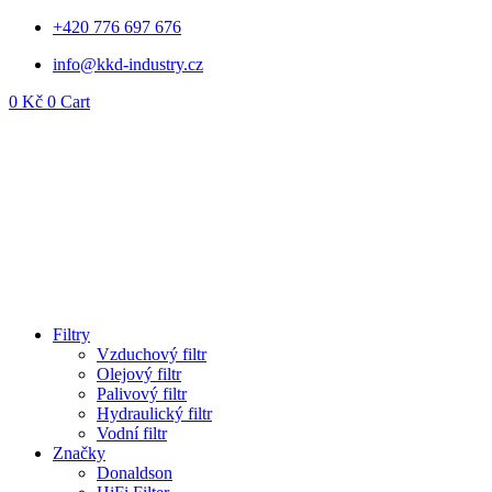
Přejít
+420 776 697 676
k
info@kkd-industry.cz
obsahu
0
Kč
0
Cart
Filtry
Vzduchový filtr
Olejový filtr
Palivový filtr
Hydraulický filtr
Vodní filtr
Značky
Donaldson