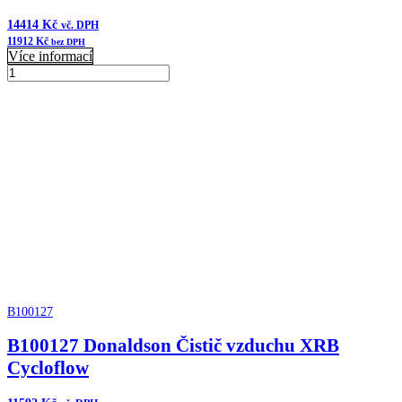
14414
Kč
vč. DPH
11912
Kč
bez DPH
Více informací
B120470
Donaldson
Přidat do košíku
Čistič
vzduchu
XRB
Cycloflow
množství
B100127
B100127 Donaldson Čistič vzduchu XRB
Cycloflow