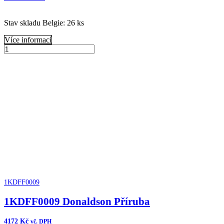
Stav skladu Belgie: 26 ks
Více informací
B065045
Donaldson
Přidat do košíku
Čistič
vzduchu
FKB
Cycloflow
množství
1KDFF0009
1KDFF0009 Donaldson Příruba
4172
Kč
vč. DPH