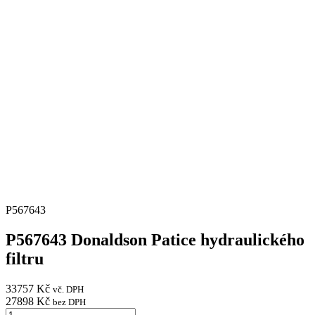
P567643
P567643 Donaldson Patice hydraulického
filtru
33757
Kč
vč. DPH
27898
Kč
bez DPH
P567643