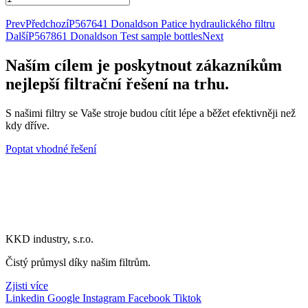
00825
Přidat do košíku
Donaldson
Prev
Předchozí
P567641 Donaldson Patice hydraulického filtru
Indikátor
Další
P567861 Donaldson Test sample bottles
Next
podtlaku
množství
Naším cílem je poskytnout zákazníkům
nejlepší filtrační řešení na trhu.
S našimi filtry se Vaše stroje budou cítit lépe a běžet efektivněji než
kdy dříve.
Poptat vhodné řešení
KKD industry, s.r.o.
Čistý průmysl díky našim filtrům.
Zjisti více
Linkedin
Google
Instagram
Facebook
Tiktok