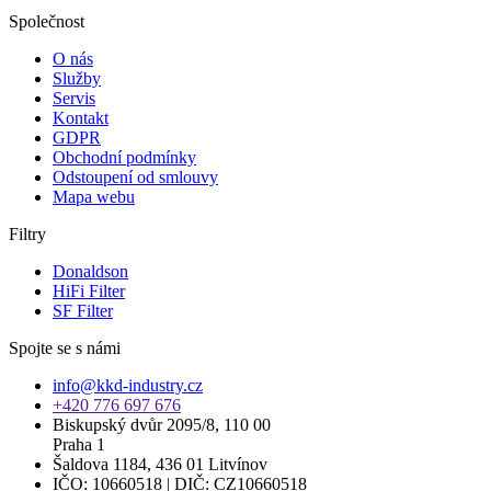
Společnost
O nás
Služby
Servis
Kontakt
GDPR
Obchodní podmínky
Odstoupení od smlouvy
Mapa webu
Filtry
Donaldson
HiFi Filter
SF Filter
Spojte se s námi
info@kkd-industry.cz
+420 776 697 676
Biskupský dvůr 2095/8, 110 00
Praha 1
Šaldova 1184, 436 01 Litvínov
IČO: 10660518 | DIČ: CZ10660518