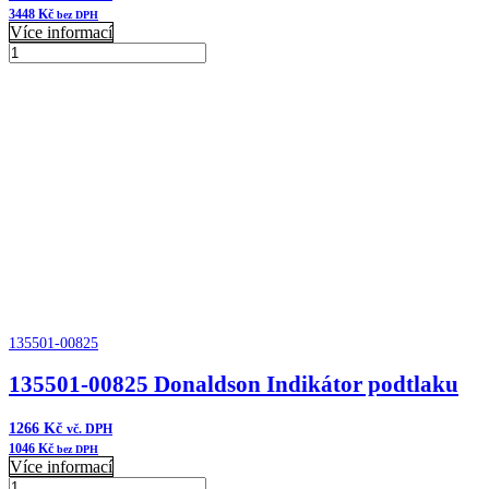
3448
Kč
bez DPH
Více informací
1KDFF0009
Donaldson
Přidat do košíku
Příruba
množství
135501-00825
135501-00825 Donaldson Indikátor podtlaku
1266
Kč
vč. DPH
1046
Kč
bez DPH
Více informací
135501-