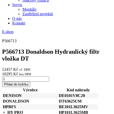
Stlačený vzduch
Servis
Montáže
Zastřešení projektů
O nás
Kontakt
E-shop
P566713
P566713 Donaldson Hydraulický filtr
vložka DT
12457
Kč
vč. DPH
10295
Kč
bez DPH
P566713
Donaldson
Přidat do košíku
Hydraulický
Výrobce
Kód náhrady
filtr
DENISON
DE0101V8C20
vložka
DT
DONALDSON
DT63625UM
množství
HPBFS
BE101L3625MV
HY PRO
HP101L3625MB