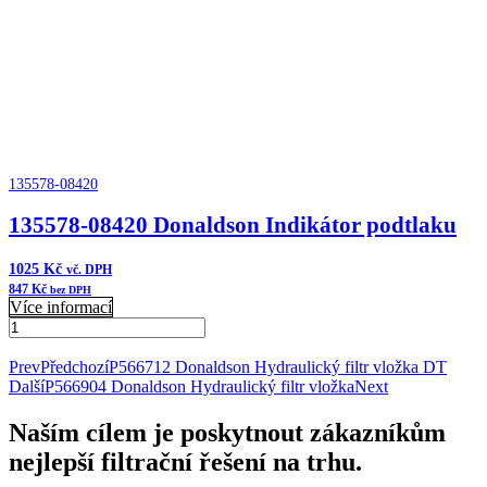
135578-08420
135578-08420 Donaldson Indikátor podtlaku
1025
Kč
vč. DPH
847
Kč
bez DPH
Více informací
135578-
08420
Přidat do košíku
Donaldson
Prev
Předchozí
P566712 Donaldson Hydraulický filtr vložka DT
Indikátor
Další
P566904 Donaldson Hydraulický filtr vložka
Next
podtlaku
množství
Naším cílem je poskytnout zákazníkům
nejlepší filtrační řešení na trhu.