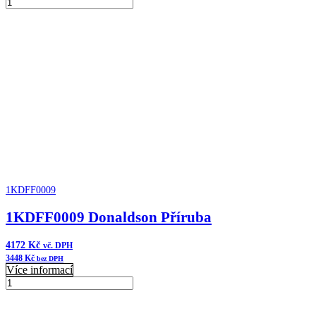
B065012
Donaldson
Přidat do košíku
Vzduchový
filtr
komplet
množství
1KDFF0009
1KDFF0009 Donaldson Příruba
4172
Kč
vč. DPH
3448
Kč
bez DPH
Více informací
1KDFF0009
Donaldson
Přidat do košíku
Příruba