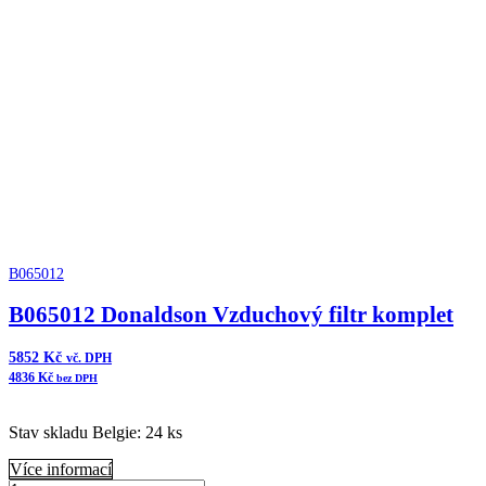
Donaldson
Přidat do košíku
Vzduchový
filtr
komplet
ERB
množství
B065012
B065012 Donaldson Vzduchový filtr komplet
5852
Kč
vč. DPH
4836
Kč
bez DPH
Stav skladu Belgie: 24 ks
Více informací