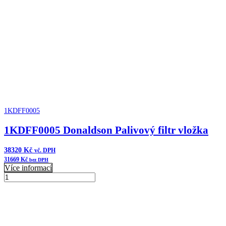
množství
1KDFF0005
1KDFF0005 Donaldson Palivový filtr vložka
38320
Kč
vč. DPH
31669
Kč
bez DPH
Více informací
1KDFF0005
Donaldson
Přidat do košíku
Palivový
filtr
vložka
množství