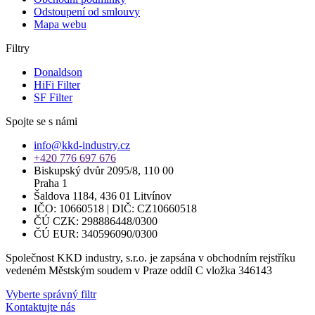
Odstoupení od smlouvy
Mapa webu
Filtry
Donaldson
HiFi Filter
SF Filter
Spojte se s námi
info@kkd-industry.cz
+420 776 697 676
Biskupský dvůr 2095/8, 110 00
Praha 1
Šaldova 1184, 436 01 Litvínov
IČO: 10660518 | DIČ: CZ10660518
ČÚ CZK: 298886448/0300
ČÚ EUR: 340596090/0300
Společnost KKD industry, s.r.o. je zapsána v obchodním rejstříku
vedeném Městským soudem v Praze oddíl C vložka 346143
Vyberte správný filtr
Kontaktujte nás