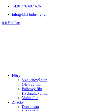
Přejít
+420 776 697 676
k
info@kkd-industry.cz
obsahu
0
Kč
0
Cart
Filtry
Vzduchový filtr
Olejový filtr
Palivový filtr
Hydraulický filtr
Vodní filtr
Značky
Donaldson