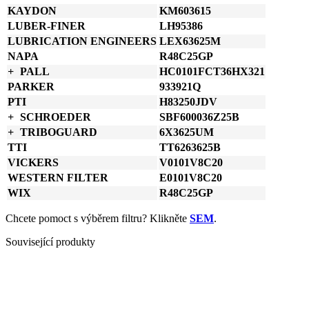
KAYDON
KM603615
LUBER-FINER
LH95386
LUBRICATION ENGINEERS
LEX63625M
NAPA
R48C25GP
PALL
HC0101FCT36HX321
PARKER
933921Q
PTI
H83250JDV
SCHROEDER
SBF600036Z25B
TRIBOGUARD
6X3625UM
TTI
TT6263625B
VICKERS
V0101V8C20
WESTERN FILTER
E0101V8C20
WIX
R48C25GP
Chcete pomoct s výběrem filtru? Klikněte
SEM
.
Související produkty