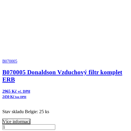
komplet
ERB
množství
B070005
B070005 Donaldson Vzduchový filtr komplet
ERB
2965
Kč
vč. DPH
2450
Kč
bez DPH
Stav skladu Belgie: 25 ks
Více informací
B070005