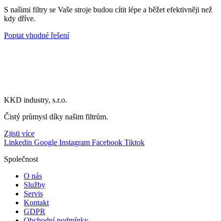
S našimi filtry se Vaše stroje budou cítit lépe a běžet efektivněji než
kdy dříve.
Poptat vhodné řešení
KKD industry, s.r.o.
Čistý průmysl díky našim filtrům.
Zjisti více
Linkedin
Google
Instagram
Facebook
Tiktok
Společnost
O nás
Služby
Servis
Kontakt
GDPR
Obchodní podmínky