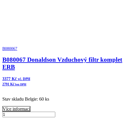
B080067
B080067 Donaldson Vzduchový filtr komplet
ERB
3377
Kč
vč. DPH
2791
Kč
bez DPH
Stav skladu Belgie: 60 ks
Více informací
B080067
Donaldson
Přidat do košíku
Vzduchový
filtr