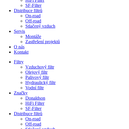
HiFi Filter
SF-Filter
Distribuce filtrů
On-road
Off-road
Stlačený vzduch
Servis
Montáže
Zastřešení projektů
O nás
Kontakt
Filtry
Vzduchový filtr
Olejový filtr
Palivový filtr
Hydraulický filtr
Vodní filtr
Značky
Donaldson
HiFi Filter
SF-Filter
Distribuce filtrů
On-road
Off-road