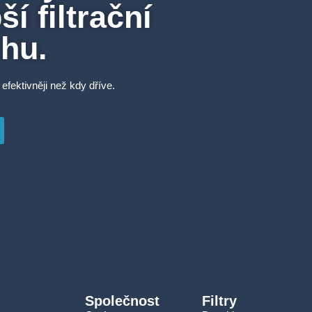
í filtrační
rhu.
 efektivněji než kdy dříve.
Společnost
Filtry