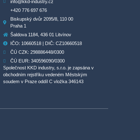
info@kkd-industry.cz
+420 776 697 676
Biskupský dvůr 2095/8, 110 00
Praha 1
Šaldova 1184, 436 01 Litvínov
IČO: 10660518 | DIČ: CZ10660518
ČÚ CZK: 298886448/0300
ČÚ EUR: 340596090/0300
Společnost KKD industry, s.r.o. je zapsána v
obchodním rejstříku vedeném Městským
soudem v Praze oddíl C vložka 346143