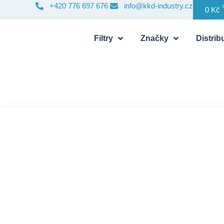
+420 776 697 676
info@kkd-industry.cz
0
Kč
Filtry
Značky
Distribu