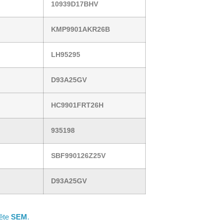
10939D17BHV
KMP9901AKR26B
LH95295
D93A25GV
HC9901FRT26H
935198
SBF990126Z25V
D93A25GV
něte
SEM
.