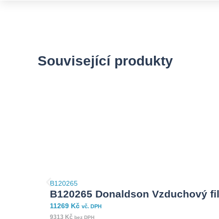
Související produkty
B120265
B120265 Donaldson Vzduchový fil
11269
Kč
vč. DPH
9313
Kč
bez DPH