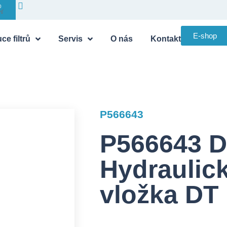
0
E-shop
ce filtrů
Servis
O nás
Kontakt
P566643
P566643 
Hydraulický
vložka DT