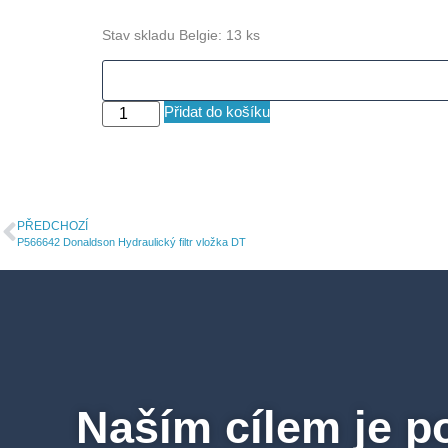
Stav skladu Belgie: 13 ks
Přidat do košíku
PŘEDCHOZÍ
P566642 Donaldson Hydraulický filtr vložka DT
Naším cílem je p