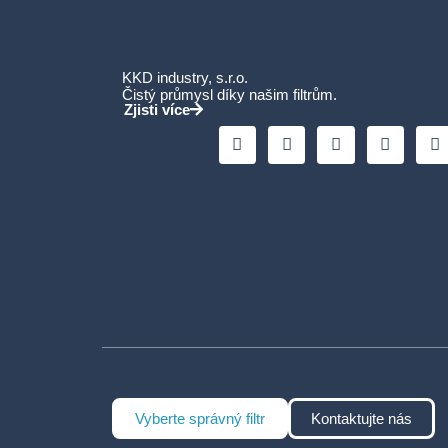
KKD industry, s.r.o.
Čistý průmysl díky našim filtrům.
Zjisti více
Vyberte správný filtr
Kontaktujte nás