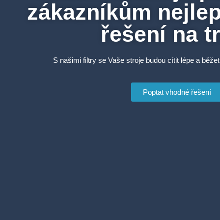
zákazníkům nejlepš
řešení na t
S našimi filtry se Vaše stroje budou cítit lépe a běžet
Poptat vhodné řešení