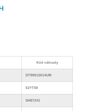
H
Kód náhrady
DT99012614UM
52YT58
SH87241