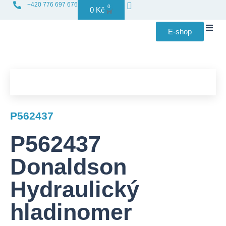
+420 776 697 676
0
0
Kč
E-shop
Distribuce f
P562437
P562437
Donaldson
Hydraulický
hladinomer