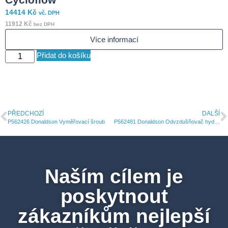
14414
Kč
vč. DPH
S
11912
Kč
bez DPH
Více informací
Přidat do košíku
PŘEDCHOZÍ
DALŠÍ
P562426 Donaldson Vyměřovací šroub
P562481 Donaldson Odvzdušňovač hydraulický
Naším cílem je
poskytnout
zákazníkům nejlepší