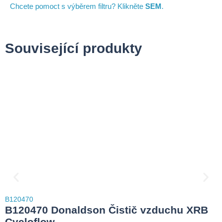
Chcete pomoct s výběrem filtru? Klikněte
SEM
.
Související produkty
B
B120470
1
B120470 Donaldson Čistič vzduchu XRB
9
Cycloflow