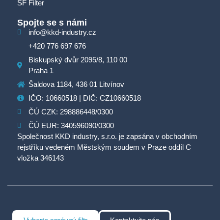
SF Filter
Spojte se s námi
info@kkd-industry.cz
+420 776 697 676
Biskupský dvůr 2095/8, 110 00
Praha 1
Šaldova 1184, 436 01 Litvínov
IČO: 10660518 | DIČ: CZ10660518
ČÚ CZK: 298886448/0300
ČÚ EUR: 340596090/0300
Společnost KKD industry, s.r.o. je zapsána v obchodním
rejstříku vedeném Městským soudem v Praze oddíl C
vložka 346143