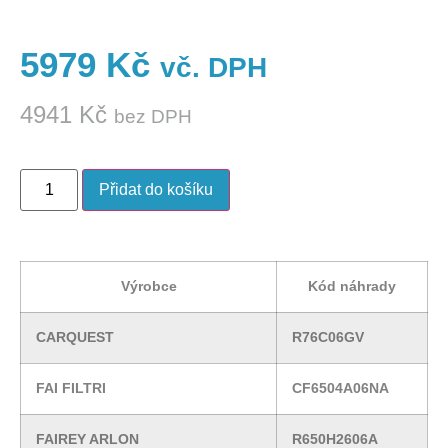
5979
Kč
vč. DPH
4941
Kč
bez DPH
Přidat do košíku
Výrobce
Kód náhrady
CARQUEST
R76C06GV
FAI FILTRI
CF6504A06NA
FAIREY ARLON
R650H2606A