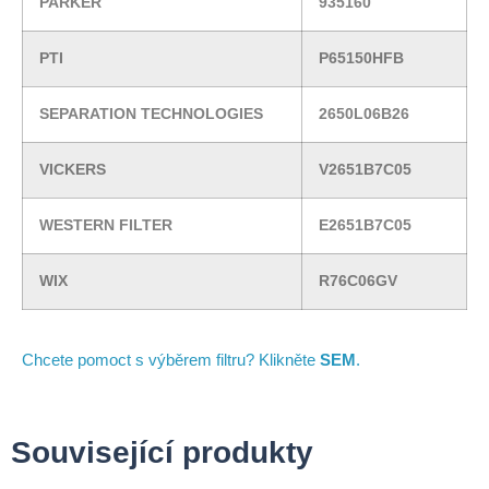
PARKER
935160
PTI
P65150HFB
SEPARATION TECHNOLOGIES
2650L06B26
VICKERS
V2651B7C05
WESTERN FILTER
E2651B7C05
WIX
R76C06GV
Chcete pomoct s výběrem filtru? Klikněte
SEM
.
Související produkty