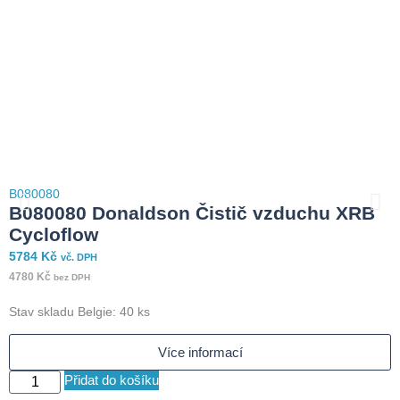
B080080
B
B080080 Donaldson Čistič vzduchu XRB
Cycloflow
5784
Kč
3
vč. DPH
4780
Kč
2
bez DPH
Stav skladu Belgie: 40 ks
S
Více informací
Přidat do košíku