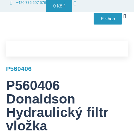
+420 776 697 676
0
0
Kč
E-shop
Distribuce
P560406
P560406
Donaldson
Hydraulický filtr
vložka