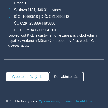
Praha 1
Šaldova 1184, 436 01 Litvínov
IČO: 10660518 | DIČ: CZ10660518
ČÚ CZK: 298886448/0300
ČÚ EUR: 340596090/0300
Společnost KKD industry, s.r.o. je zapsána v obchodním
rejstříku vedeném Městským soudem v Praze oddíl C
vložka 346143
Vyberte správný filtr
Kontaktujte nás
© KKD Industry s.r.o.
Vytvořeno agenturou CreatiCom