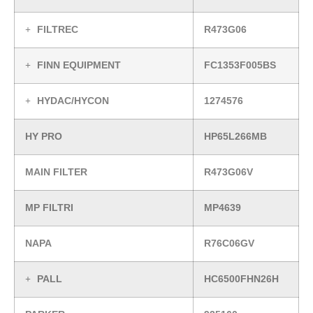
FILTREC
R473G06
FINN EQUIPMENT
FC1353F005BS
HYDAC/HYCON
1274576
HY PRO
HP65L266MB
MAIN FILTER
R473G06V
MP FILTRI
MP4639
NAPA
R76C06GV
PALL
HC6500FHN26H