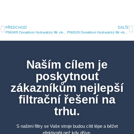
PŘEDCHOZÍ
DALŠÍ
P560405 Donaldson Hydraulický filtr vložka
P560526 Donaldson Hydraulický filtr vložka
Naším cílem je
poskytnout
zákazníkům nejlepší
filtrační řešení na
trhu.
S našimi filtry se Vaše stroje budou cítit lépe a běžet
efektivněji než kdy dříve.