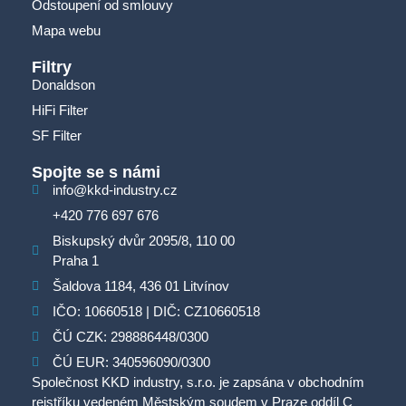
Odstoupení od smlouvy
Mapa webu
Filtry
Donaldson
HiFi Filter
SF Filter
Spojte se s námi
info@kkd-industry.cz
+420 776 697 676
Biskupský dvůr 2095/8, 110 00
Praha 1
Šaldova 1184, 436 01 Litvínov
IČO: 10660518 | DIČ: CZ10660518
ČÚ CZK: 298886448/0300
ČÚ EUR: 340596090/0300
Společnost KKD industry, s.r.o. je zapsána v obchodním
rejstříku vedeném Městským soudem v Praze oddíl C