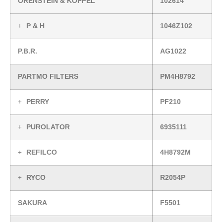
ORENSTEIN & KOPPEL
102614
P & H
1046Z102
P.B.R.
AG1022
PARTMO FILTERS
PM4H8792
PERRY
PF210
PUROLATOR
6935111
REFILCO
4H8792M
RYCO
R2054P
SAKURA
F5501