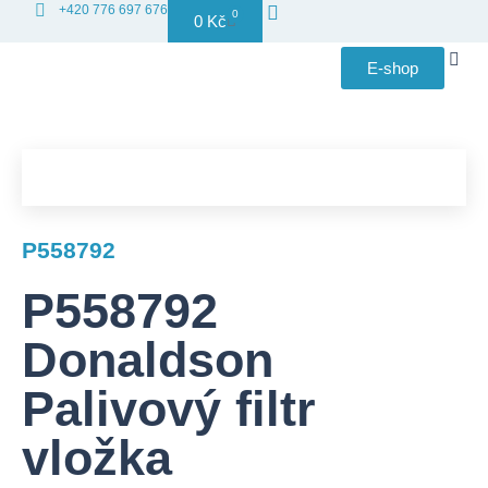
+420 776 697 676
0
0
Kč
E-shop
Distribuce
P558792
P558792
Donaldson
Palivový filtr
vložka